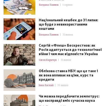
Богдана Павлюк
|
1 серпня
Національний кешбек до 31 липня:
що буде з невикористаними
коштами
Богдана Павлюк
|
31 липня
Сергій «Флеш» Бескрестнов: як
Росія адаптується до технологічної
війни і чим має відповісти Україна
Євген Киричук
|
31 липня
Облікова ставка НБУ: що це таке і
як вона впливає на ціни, курс та
кредити
Інна Баглай
|
30 липня
Чи можна передбачити землетрус:
що насправді вміє сучасна наука