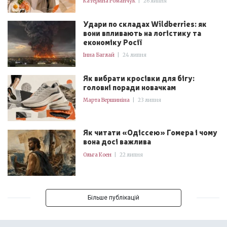
Катерина Романчук
|
26 липня
Удари по складах Wildberries: як
вони впливають на логістику та
економіку Росії
Інна Баглай
|
24 липня
Як вибрати кросівки для бігу:
головні поради новачкам
Марта Вершиніна
|
23 липня
Як читати «Одіссею» Гомера і чому
вона досі важлива
Ольга Коен
|
22 липня
Більше публікацій