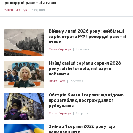
рекордні ракетні атаки
Євген Киричук
|
3 серпня
Війна у липні 2026 року: найбільші
за рік втрати РФ і рекордні ракетні
атаки
Євген Киричук
|
3 серпня
Найцікавіші серіали серпня 2026
року: вісім історій, які варто
побачити
Ольга Коен
|
2 серпня
Обстріл Києва 1 серпня: що відомо
про загиблих, постраждалих і
руйнування
Євген Киричук
|
1 серпня
Зміни з 1 серпня 2026 року: що
важливо знати