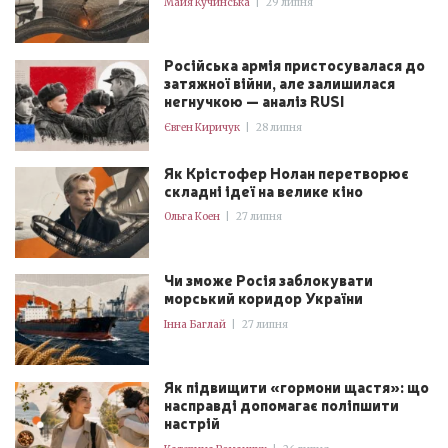
Майя Кучинська
|
29 липня
Російська армія пристосувалася до
затяжної війни, але залишилася
негнучкою — аналіз RUSI
Євген Киричук
|
28 липня
Як Крістофер Нолан перетворює
складні ідеї на велике кіно
Ольга Коен
|
27 липня
Чи зможе Росія заблокувати
морський коридор України
Інна Баглай
|
27 липня
Як підвищити «гормони щастя»: що
насправді допомагає поліпшити
настрій