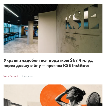
Україні знадобляться додаткові $67,4 млрд
через довшу війну — прогноз KSE Institute
Інна Баглай
|
4 серпня