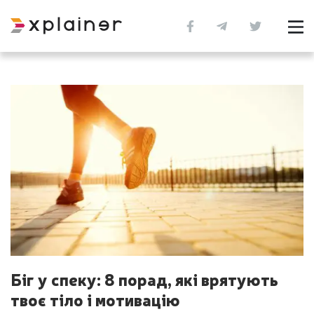
Біг у спеку: 8 порад, які врятують
твоє тіло і мотивацію