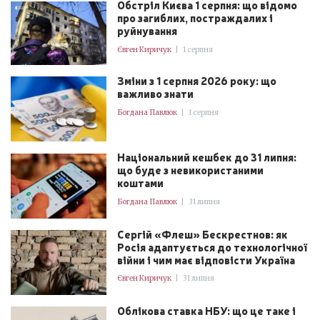
Обстріл Києва 1 серпня: що відомо
про загиблих, постраждалих і
руйнування
Євген Киричук
|
1 серпня
Зміни з 1 серпня 2026 року: що
важливо знати
Богдана Павлюк
|
1 серпня
Національний кешбек до 31 липня:
що буде з невикористаними
коштами
Богдана Павлюк
|
31 липня
Сергій «Флеш» Бескрестнов: як
Росія адаптується до технологічної
війни і чим має відповісти Україна
Євген Киричук
|
31 липня
Облікова ставка НБУ: що це таке і