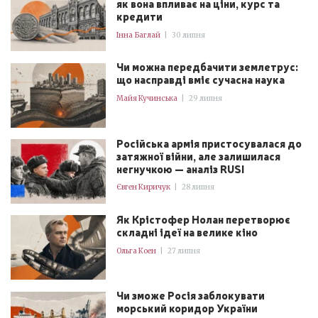
як вона впливає на ціни, курс та
кредити
Інна Баглай
|
30 липня
Чи можна передбачити землетрус:
що насправді вміє сучасна наука
Майя Кучинська
|
29 липня
Російська армія пристосувалася до
затяжної війни, але залишилася
негнучкою — аналіз RUSI
Євген Киричук
|
28 липня
Як Крістофер Нолан перетворює
складні ідеї на велике кіно
Ольга Коен
|
27 липня
Чи зможе Росія заблокувати
морський коридор України