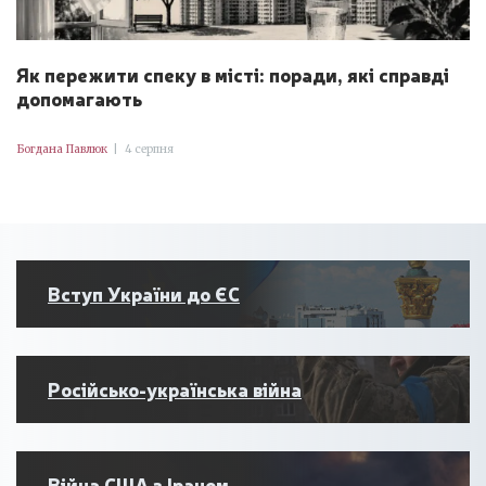
Як пережити спеку в місті: поради, які справді
допомагають
Богдана Павлюк
|
4 серпня
Вступ України до ЄС
Російсько-українська війна
Війна США з Іраном