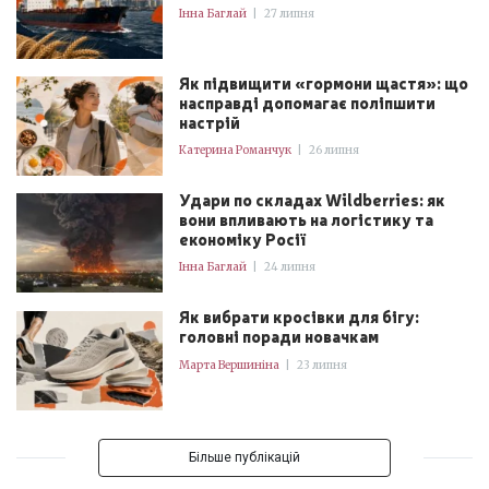
Інна Баглай
|
27 липня
Як підвищити «гормони щастя»: що
насправді допомагає поліпшити
настрій
Катерина Романчук
|
26 липня
Удари по складах Wildberries: як
вони впливають на логістику та
економіку Росії
Інна Баглай
|
24 липня
Як вибрати кросівки для бігу:
головні поради новачкам
Марта Вершиніна
|
23 липня
Більше публікацій