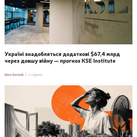
Україні знадобляться додаткові $67,4 млрд
через довшу війну — прогноз KSE Institute
Інна Баглай
|
4 серпня