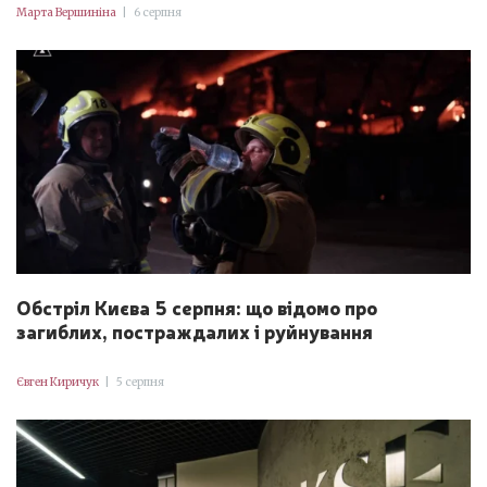
Марта Вершиніна
|
6 серпня
Обстріл Києва 5 серпня: що відомо про
загиблих, постраждалих і руйнування
Євген Киричук
|
5 серпня