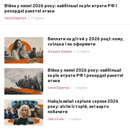
Війна у липні 2026 року: найбільші за рік втрати РФ і
рекордні ракетні атаки
Євген Киричук
|
3 серпня
Виплати на дітей у 2026 році: кому,
скільки і як оформити
Богдана Павлюк
|
4 серпня
Війна у липні 2026 року: найбільші
за рік втрати РФ і рекордні ракетні
атаки
Євген Киричук
|
3 серпня
Найцікавіші серіали серпня 2026
року: вісім історій, які варто
побачити
Ольга Коен
|
2 серпня