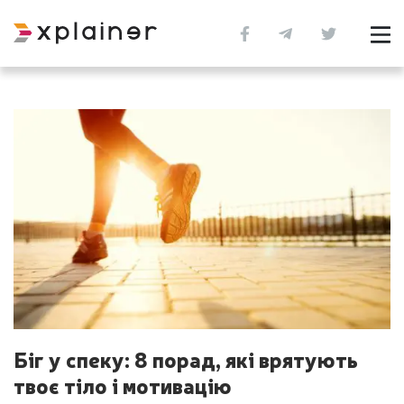
Біг у спеку: 8 порад, які врятують
твоє тіло і мотивацію