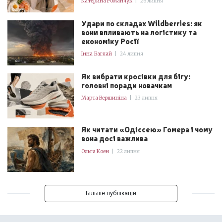
Катерина Романчук
|
26 липня
Удари по складах Wildberries: як
вони впливають на логістику та
економіку Росії
Інна Баглай
|
24 липня
Як вибрати кросівки для бігу:
головні поради новачкам
Марта Вершиніна
|
23 липня
Як читати «Одіссею» Гомера і чому
вона досі важлива
Ольга Коен
|
22 липня
Більше публікацій