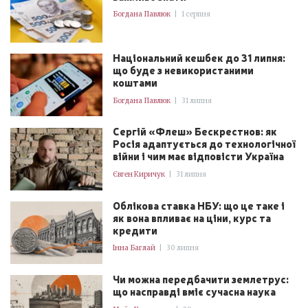
Богдана Павлюк
|
1 серпня
Національний кешбек до 31 липня:
що буде з невикористаними
коштами
Богдана Павлюк
|
31 липня
Сергій «Флеш» Бескрестнов: як
Росія адаптується до технологічної
війни і чим має відповісти Україна
Євген Киричук
|
31 липня
Облікова ставка НБУ: що це таке і
як вона впливає на ціни, курс та
кредити
Інна Баглай
|
30 липня
Чи можна передбачити землетрус:
що насправді вміє сучасна наука