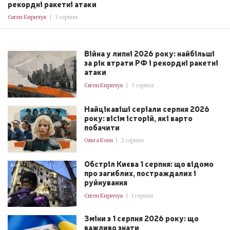
рекордні ракетні атаки
Євген Киричук
|
3 серпня
Війна у липні 2026 року: найбільші
за рік втрати РФ і рекордні ракетні
атаки
Євген Киричук
|
3 серпня
Найцікавіші серіали серпня 2026
року: вісім історій, які варто
побачити
Ольга Коен
|
2 серпня
Обстріл Києва 1 серпня: що відомо
про загиблих, постраждалих і
руйнування
Євген Киричук
|
1 серпня
Зміни з 1 серпня 2026 року: що
важливо знати