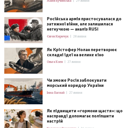
Майя Кучинська
|
29 липня
Російська армія пристосувалася до
затяжної війни, але залишилася
негнучкою — аналіз RUSI
Євген Киричук
|
28 липня
Як Крістофер Нолан перетворює
складні ідеї на велике кіно
Ольга Коен
|
27 липня
Чи зможе Росія заблокувати
морський коридор України
Інна Баглай
|
27 липня
Як підвищити «гормони щастя»: що
насправді допомагає поліпшити
настрій