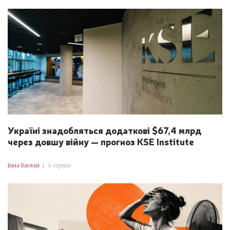
Україні знадобляться додаткові $67,4 млрд
через довшу війну — прогноз KSE Institute
Інна Баглай
|
4 серпня