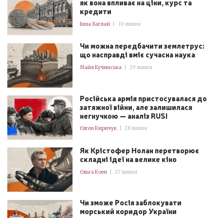
як вона впливає на ціни, курс та
кредити
Інна Баглай
|
30 липня
Чи можна передбачити землетрус:
що насправді вміє сучасна наука
Майя Кучинська
|
29 липня
Російська армія пристосувалася до
затяжної війни, але залишилася
негнучкою — аналіз RUSI
Євген Киричук
|
28 липня
Як Крістофер Нолан перетворює
складні ідеї на велике кіно
Ольга Коен
|
27 липня
Чи зможе Росія заблокувати
морський коридор України