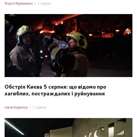
Марта Вершиніна
|
6 серпня
Обстріл Києва 5 серпня: що відомо про
загиблих, постраждалих і руйнування
Євген Киричук
|
5 серпня