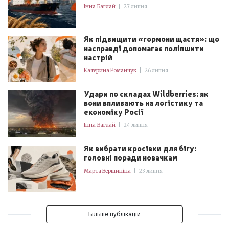
Інна Баглай
|
27 липня
Як підвищити «гормони щастя»: що
насправді допомагає поліпшити
настрій
Катерина Романчук
|
26 липня
Удари по складах Wildberries: як
вони впливають на логістику та
економіку Росії
Інна Баглай
|
24 липня
Як вибрати кросівки для бігу:
головні поради новачкам
Марта Вершиніна
|
23 липня
Більше публікацій