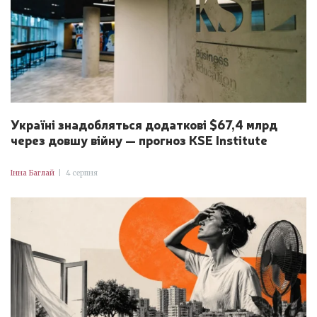
Україні знадобляться додаткові $67,4 млрд
через довшу війну — прогноз KSE Institute
Інна Баглай
|
4 серпня