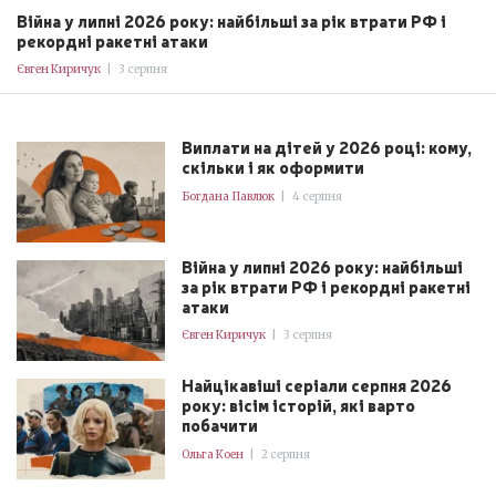
Війна у липні 2026 року: найбільші за рік втрати РФ і
рекордні ракетні атаки
Євген Киричук
|
3 серпня
Виплати на дітей у 2026 році: кому,
скільки і як оформити
Богдана Павлюк
|
4 серпня
Війна у липні 2026 року: найбільші
за рік втрати РФ і рекордні ракетні
атаки
Євген Киричук
|
3 серпня
Найцікавіші серіали серпня 2026
року: вісім історій, які варто
побачити
Ольга Коен
|
2 серпня