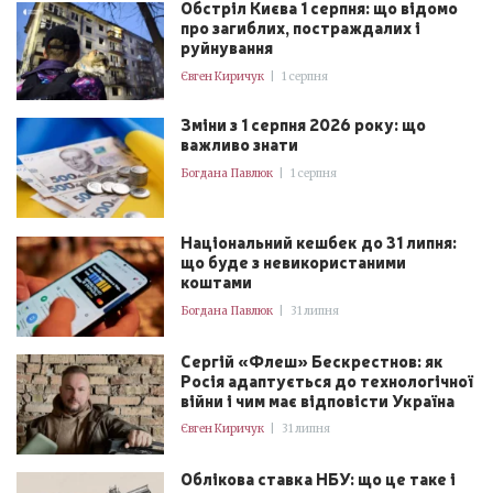
Обстріл Києва 1 серпня: що відомо
про загиблих, постраждалих і
руйнування
Євген Киричук
|
1 серпня
Зміни з 1 серпня 2026 року: що
важливо знати
Богдана Павлюк
|
1 серпня
Національний кешбек до 31 липня:
що буде з невикористаними
коштами
Богдана Павлюк
|
31 липня
Сергій «Флеш» Бескрестнов: як
Росія адаптується до технологічної
війни і чим має відповісти Україна
Євген Киричук
|
31 липня
Облікова ставка НБУ: що це таке і