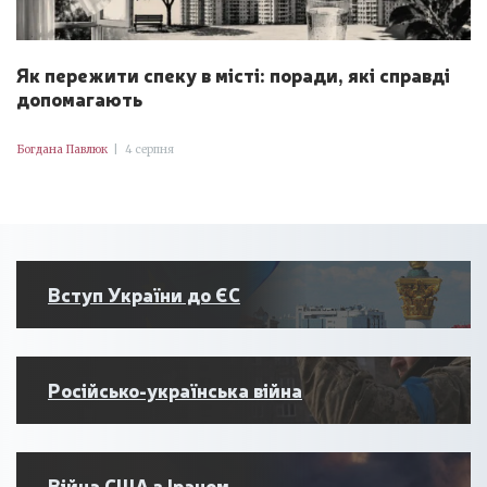
Як пережити спеку в місті: поради, які справді
допомагають
Богдана Павлюк
|
4 серпня
Вступ України до ЄС
Російсько-українська війна
Війна США з Іраном