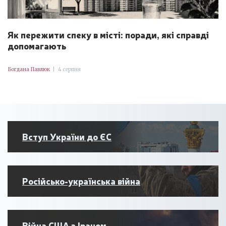
Як пережити спеку в місті: поради, які справді
допомагають
Богдана Павлюк
|
4 серпня
Вступ України до ЄС
Російсько-українська війна
Війна США з Іраном