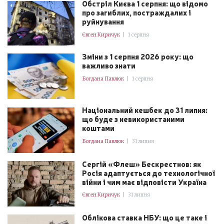
Обстріл Києва 1 серпня: що відомо
про загиблих, постраждалих і
руйнування
Євген Киричук
|
1 серпня
Зміни з 1 серпня 2026 року: що
важливо знати
Богдана Павлюк
|
1 серпня
Національний кешбек до 31 липня:
що буде з невикористаними
коштами
Богдана Павлюк
|
31 липня
Сергій «Флеш» Бескрестнов: як
Росія адаптується до технологічної
війни і чим має відповісти Україна
Євген Киричук
|
31 липня
Облікова ставка НБУ: що це таке і