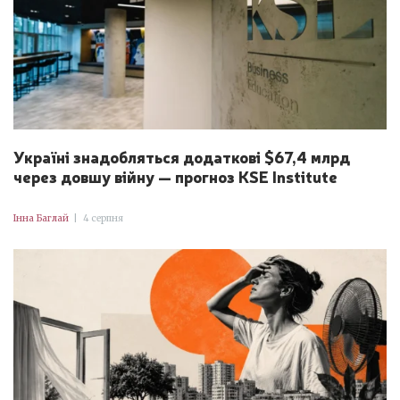
Україні знадобляться додаткові $67,4 млрд
через довшу війну — прогноз KSE Institute
Інна Баглай
|
4 серпня