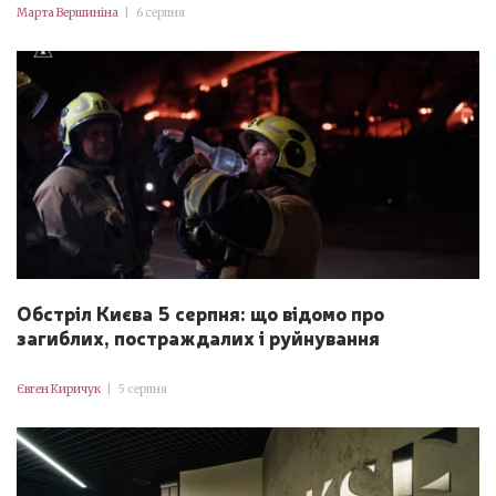
Марта Вершиніна
|
6 серпня
Обстріл Києва 5 серпня: що відомо про
загиблих, постраждалих і руйнування
Євген Киричук
|
5 серпня