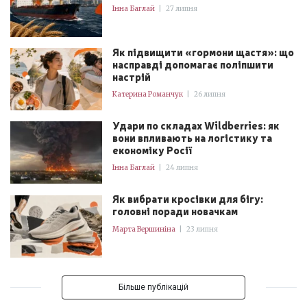
Інна Баглай
|
27 липня
Як підвищити «гормони щастя»: що
насправді допомагає поліпшити
настрій
Катерина Романчук
|
26 липня
Удари по складах Wildberries: як
вони впливають на логістику та
економіку Росії
Інна Баглай
|
24 липня
Як вибрати кросівки для бігу:
головні поради новачкам
Марта Вершиніна
|
23 липня
Більше публікацій