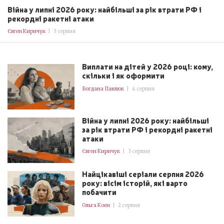
Війна у липні 2026 року: найбільші за рік втрати РФ і
рекордні ракетні атаки
Євген Киричук
|
3 серпня
Виплати на дітей у 2026 році: кому,
скільки і як оформити
Богдана Павлюк
|
4 серпня
Війна у липні 2026 року: найбільші
за рік втрати РФ і рекордні ракетні
атаки
Євген Киричук
|
3 серпня
Найцікавіші серіали серпня 2026
року: вісім історій, які варто
побачити
Ольга Коен
|
2 серпня