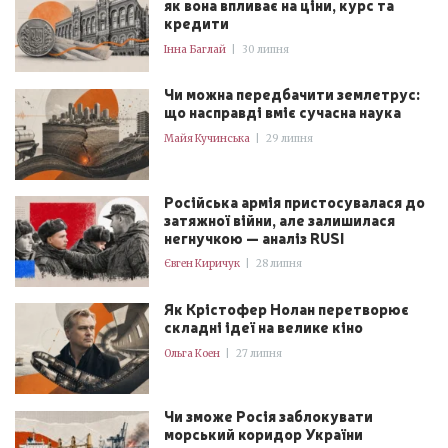
як вона впливає на ціни, курс та
кредити
Інна Баглай
|
30 липня
Чи можна передбачити землетрус:
що насправді вміє сучасна наука
Майя Кучинська
|
29 липня
Російська армія пристосувалася до
затяжної війни, але залишилася
негнучкою — аналіз RUSI
Євген Киричук
|
28 липня
Як Крістофер Нолан перетворює
складні ідеї на велике кіно
Ольга Коен
|
27 липня
Чи зможе Росія заблокувати
морський коридор України