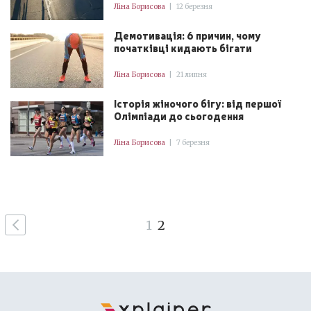
Ліна Борисова
|
12 березня
Демотивація: 6 причин, чому
початківці кидають бігати
Ліна Борисова
|
21 липня
Історія жіночого бігу: від першої
Олімпіади до сьогодення
Ліна Борисова
|
7 березня
1
2