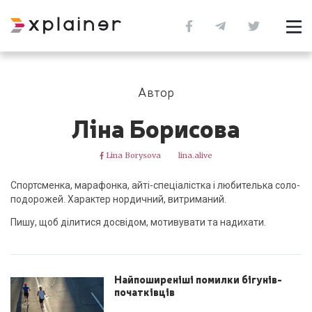
Автор
Ліна Борисова
Lina Borysova
lina.alive
Спортсменка, марафонка, айті-спеціалістка і любителька соло-
подорожей. Характер нордичний, витриманий.
Пишу, щоб ділитися досвідом, мотивувати та надихати.
Найпоширеніші помилки бігунів-
початківців