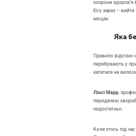
охорони здоров’я
бігу зараз – вийт
місцях.
Яка б
Правило відстані 
перебувають у прим
кататися на велос
Лінсі Марр
, профе
передачею хвороб,
недостатньо.
Коли хтось під час