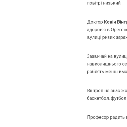
повітрі низький.
Доктор
Кевін Він
здоров’я в Орегон
вулиці ризик зара
Зазвичай на вулиці
навколишнього сер
роблять менш ймов
Вінтроп не знає ж
баскетбол, футбол 
Професор радить п