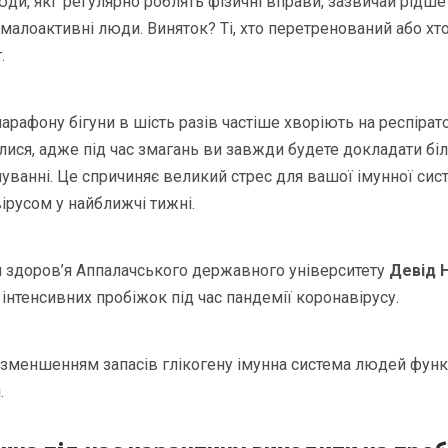
юди, які регулярно роблять фізичні вправи, зазвичай рідше
ж малоактивні люди. Виняток? Ті, хто перетренований або 
.
арафону бігуни в шість разів частіше хворіють на респірат
алися, адже під час змагань ви завжди будете докладати бі
нуванні. Це спричиняє великий стрес для вашої імунної сис
ірусом у найближчі тижні.
 здоров’я Аппалачського державного університету
Девід 
, інтенсивних пробіжок під час пандемії коронавірусу.
зі зменшенням запасів глікогену імунна система людей функ
.