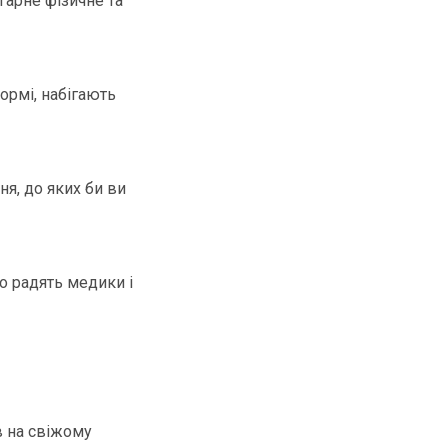
гарне фізичне та
ормі, набігають
ня, до яких би ви
що радять медики і
в на свіжому