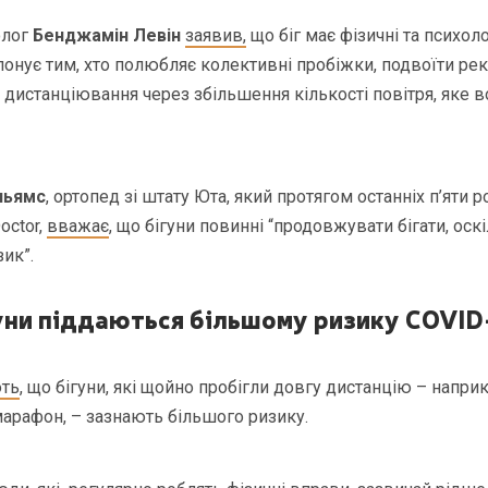
олог
Бенджамін Левін
заявив,
що біг має фізичні та психоло
понує тим, хто полюбляє колективні пробіжки, подвоїти ре
 дистанціювання через збільшення кількості повітря, яке в
льямс
, ортопед зі штату Юта, який протягом останніх п’яти 
octor,
вважає
, що бігуни повинні “продовжувати бігати, оск
ик”.
уни піддаються більшому ризику COVID
ють
, що бігуни, які щойно пробігли довгу дистанцію – напри
арафон, – зазнають більшого ризику.