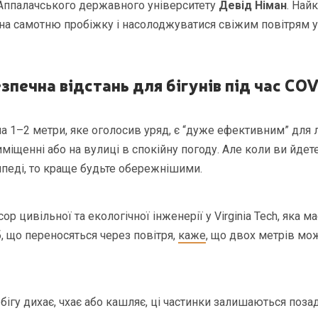
 Аппалачського державного університету
Девід Німан
. Най
и на самотню пробіжку і насолоджуватися свіжим повітрям
езпечна відстань
для бігунів під час CO
на 1–2 метри, яке оголосив уряд, є “дуже ефективним” для 
іщенні або на вулиці в спокійну погоду. Але коли ви йдете 
ипеді, то краще будьте обережнішими.
сор цивільної та екологічної інженерії у Virginia Tech, яка м
 що переносяться через повітря,
каже
, що двох метрів мо
 бігу дихає, чхає або кашляє, ці частинки залишаються позад