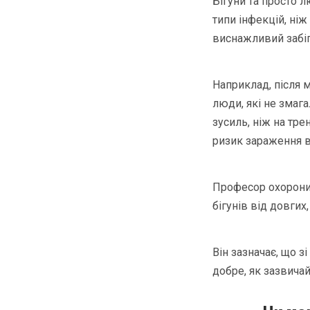
Бігуни та просто л
типи інфекцій, ні
виснажливий забіг
Наприклад, після м
люди, які не змаг
зусиль, ніж на тре
ризик зараження в
Професор охорони
бігунів від довгих
Він зазначає, що 
добре, як зазвичай