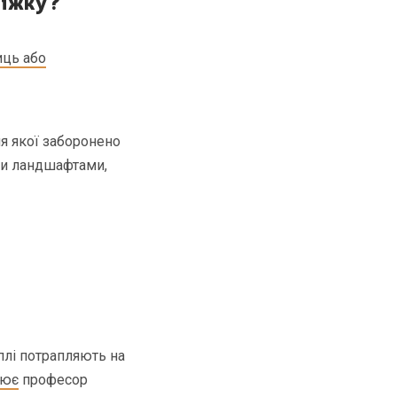
біжку?
иць або
ня якої заборонено
ми ландшафтами,
плі потрапляють на
нює
професор