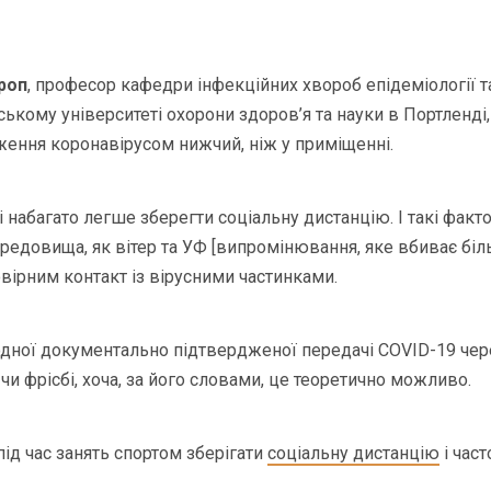
троп
, професор кафедри інфекційних хвороб епідеміології 
ському університеті охорони здоров’я та науки в Портленді
ження коронавірусом нижчий, ніж у приміщенні.
 набагато легше зберегти соціальну дистанцію. І такі факт
едовища, як вітер та УФ [випромінювання, яке вбиває більш
ірним контакт із вірусними частинками.
одної документально підтвердженої передачі COVID-19 чер
чи фрісбі, хоча, за його словами, це теоретично можливо.
ід час занять спортом зберігати
соціальну дистанцію
і част