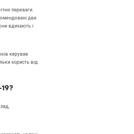
гічні переваги.
комендовані два
они вдихають і
років керував
ільки користь від
-19?
клад,