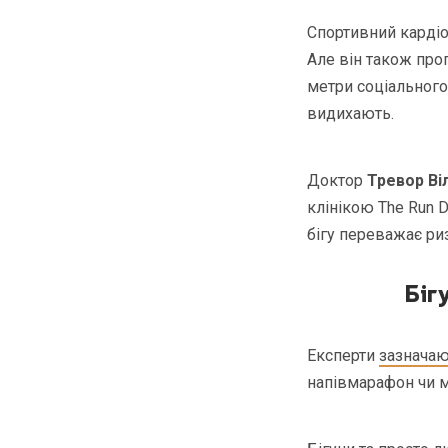
Спортивний карді
Але він також про
метри соціального
видихають.
Доктор
Тревор Ві
клінікою The Run D
бігу переважає риз
Біг
Експерти
зазнача
напівмарафон чи м