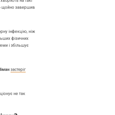
 хворіють на такі
хто щойно завершив
орну інфекцію, ніж
льших фізичних
теми і збільшує
Німан
застеріг
ціонує не так