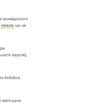
та громадського
,
заявив
, що на
ори
ість вірусів],
ез бейсбол,
о мити руки.