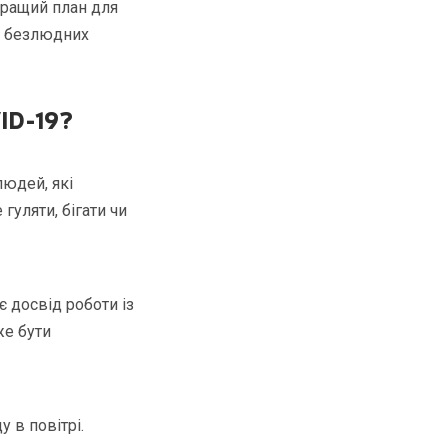
кращий план для
 у безлюдних
VID-19
?
людей, які
гуляти, бігати чи
ає досвід роботи із
же бути
у в повітрі.