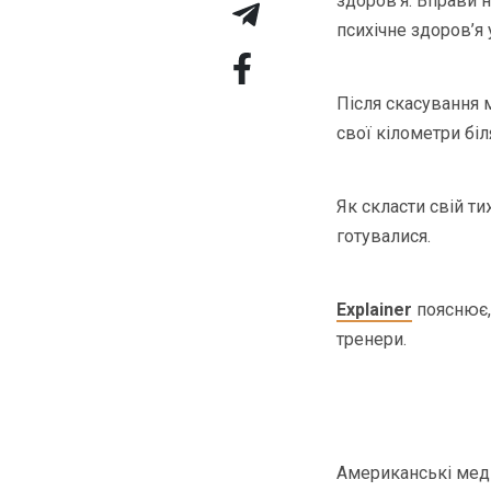
здоров’я. Вправи 
психічне здоров’я 
Після скасування 
свої кілометри біл
Як скласти свій ти
готувалися.
Explainer
пояснює, 
тренери.
Американські мед