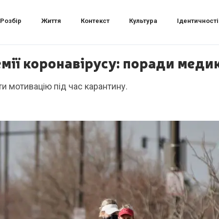
Розбір
Життя
Контекст
Культура
Ідентичності
емії коронавірусу: поради медик
ти мотивацію під час карантину.