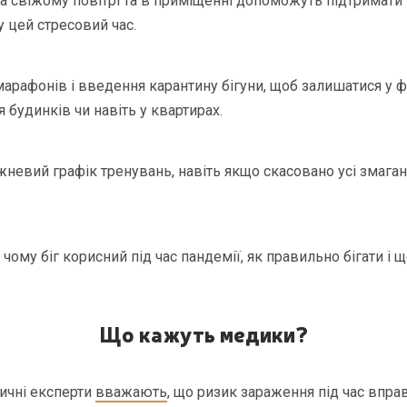
на свіжому повітрі та в приміщенні допоможуть підтримати 
у цей стресовий час.
марафонів і введення карантину бігуни, щоб залишатися у ф
я будинків чи навіть у квартирах.
жневий графік тренувань, навіть якщо скасовано усі змаган
чому біг корисний під час пандемії, як правильно бігати і 
Що кажуть медики?
ичні експерти
вважають
, що ризик зараження під час впра