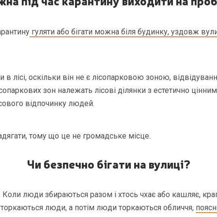
жна
під час карантину виходити на про
карантину
гуляти або бігати можна біля будинку, уздовж вул
 в лісі, оскільки він не є лісопарковою зоною, відвідуван
сопаркових зон належать лісові ділянки з естетично цінни
сового відпочинку людей.
дягати, тому що це не громадське місце.
Чи безпечно бігати на вулиці?
н. Коли люди збираються разом і хтось чхає або кашляє, кра
 торкаються люди, а потім люди торкаються обличчя,
пояс