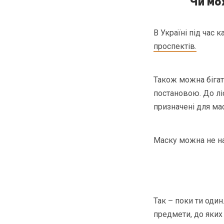
Чи мо
В Україні під час 
проспектів.
Також можна бігати
постановою. До лі
призначені для ма
Маску можна не на
Так – поки ти оди
предмети, до яких