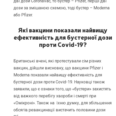
дві дози CoronaVac, то бустер – Pfizer, перші дві
дози за змішаною схемою, тоді бустер – Moderna
або Pfizer.
Які вакцини показали найвищу
ефективність для бустерної дози
проти
Covid
-19
?
Британські вчені, які протестували сім різних
вакцин, дійшли висновку, що вакцини Pfizer і
Moderna показали найвищу ефективність для
бустерної дози проти Covid-19. Науковці також
заявили, що є ознаки того, що «бустери» захистять
від важкого перебігу хвороби і смерті при
«Омікроні». Також на їхню думку, для збільшення
обсягів ревакцинації вистачить половини дози