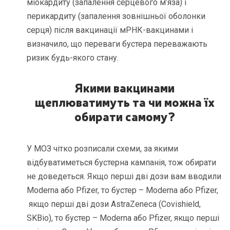
міокардиту (запалення серцевого м’яза) і
перикардиту (запалення зовнішньої оболонки
серця) після вакцинації мРНК-вакцинами і
визначило, що переваги бустера переважають
ризик будь-якого стану.
Якими вакцинами
щеплюватимуть та чи можна їх
обирати самому
?
У МОЗ чітко розписали схеми, за якими
відбуватиметься бустерна кампанія, тож обирати
не доведеться. Якщо перші дві дози вам вводили
Moderna або Pfizer, то бустер – Moderna або Pfizer,
якщо перші дві дози AstraZeneca (Covishield,
SKBio), то бустер – Moderna або Pfizer, якщо перші