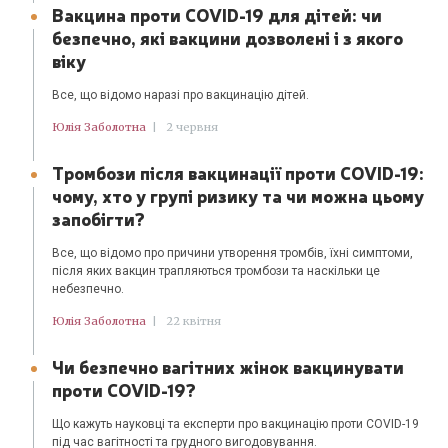
Вакцина проти COVID-19 для дітей: чи
безпечно, які вакцини дозволені і з якого
віку
Все, що відомо наразі про вакцинацію дітей.
Юлія Заболотна
|
2 червня
Тромбози після вакцинації проти COVID-19:
чому, хто у групі ризику та чи можна цьому
запобігти?
Все, що відомо про причини утворення тромбів, їхні симптоми,
після яких вакцин трапляються тромбози та наскільки це
небезпечно.
Юлія Заболотна
|
22 квітня
Чи безпечно вагітних жінок вакцинувати
проти COVID-19?
Що кажуть науковці та експерти про вакцинацію проти COVID-19
під час вагітності та грудного вигодовування.