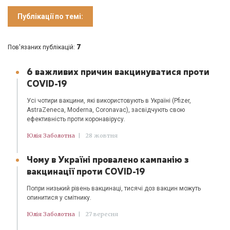
Публікації по темі:
7
Пов'язаних публікацій:
6 важливих причин вакцинуватися проти
COVID-19
Усі чотири вакцини, які використовують в Україні (Pfizer,
AstraZeneca, Moderna, Coronavac), засвідчують свою
ефективність проти коронавірусу.
Юлія Заболотна
|
28 жовтня
Чому в Україні провалено кампанію з
вакцинації проти COVID-19
Попри низький рівень вакцинаці, тисячі доз вакцин можуть
опинитися у смітнику.
Юлія Заболотна
|
27 вересня