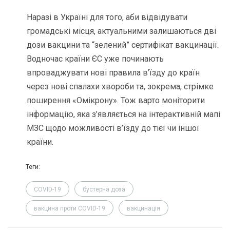
Наразі в Україні для того, аби відвідувати
громадські місця, актуальними залишаються дві
дози вакцини та “зелений” сертифікат вакцинації.
Водночас країни ЄС уже починають
впроваджувати нові правила в’їзду до країн
через нові спалахи хвороби та, зокрема, стрімке
поширення «Омікрону». Тож варто моніторити
інформацію, яка з’являється на інтерактивній мапі
МЗС щодо можливості в’їзду до тієї чи іншої
країни.
Теги:
COVID-19
бустерна доза
вакцина проти COVID-19
вакцинація