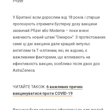
Pfizer.
У Британії всім дорослим від 18 років і старше
пропонують отримати бустерну дозу вакцини
зазвичай Pfizer або Moderna – поки вчені
вивчають новий штам “Омікрон”. З протестованих
саме ці дві вакцини дали кращий імпульс
антитілам та Т-клітинам, які, як відомо, є
важливими факторами, що впливають на
ефективність вакцин, особливо після двох доз
AstraZeneca.
ЧИТАЙТЕ ТАКОЖ:
6 важливих причин
вакцинуватися проти COVID-19
Вакцини були однаково ефективні як для людей