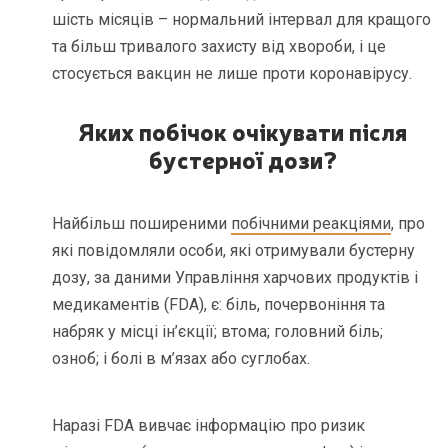
шість місяців – нормальний інтервал для кращого
та більш тривалого захисту від хвороби, і це
стосується вакцин не лише проти коронавірусу.
Яких побічок очікувати після
бустерної дози?
Найбільш поширеними
побічними реакціями
, про
які повідомляли особи, які отримували бустерну
дозу, за даними Управління харчових продуктів і
медикаментів (FDA), є: біль, почервоніння та
набряк у місці ін’єкції; втома; головний біль;
озноб; і болі в м’язах або суглобах.
Наразі FDA вивчає інформацію про ризик