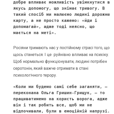
добре впливає можливість увімкнутися в 
якусь допомогу, що знімає тривогу. В 
такий спосіб ми малюємо людині дорожню 
карту, а не просто кажемо: «йди і 
допомагай», адже тоді неясно, що 
мається на меті».
Росіяни тримають нас у постійному страсі того, що
щось станеться. І це руйнівно впливає на психіку.
Щоб нормально функціонувати, людині потрібен
серотонін, який важче отримати в стані
психологічного терору.
«Коли ми будемо самі себе заганяти, – 
переконана Ольга Гришин-Грищук, – то 
працюватимемо на користь ворога, адже 
він і так робить все, щоб ми не 
відпочивали, були в емоційній напрузі. 