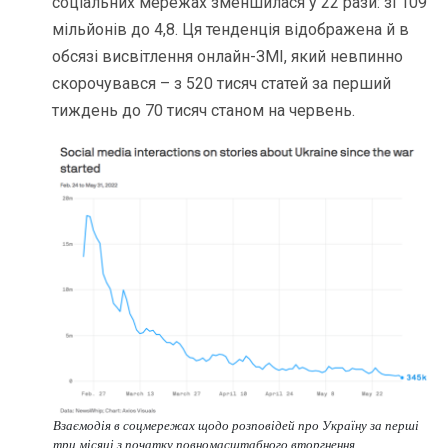
соціальних мережах зменшилася у 22 рази: зі 109
мільйонів до 4,8. Ця тенденція відображена й в
обсязі висвітлення онлайн-ЗМІ, який невпинно
скорочувався – з 520 тисяч статей за перший
тиждень до 70 тисяч станом на червень.
Взаємодія в соцмережах щодо розповідей про Україну за перші
три місяці з початку повномасштабного вторгнення