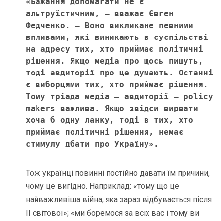
«Бажання допомагати не є 
альтруїстичним, – вважає Євген 
Федченко. – Воно викликане певними 
впливами, які виникають в суспільстві 
на адресу тих, хто приймає політичні 
рішення. Якщо медіа про щось пишуть, 
тоді авдиторії про це думають. Останні 
є виборцями тих, хто приймає рішення. 
Тому тріада медіа – авдиторії – policy 
makers важлива. Якщо звідси вирвати 
хоча б одну ланку, тоді в тих, хто 
приймає політичні рішення, немає 
стимулу дбати про Україну».
Тож українці повинні постійно давати їм причини,
чому це вигідно. Наприклад: «тому що це
найважливіша війна, яка зараз відбувається після
ІІ світової»; «ми боремося за всіх вас і тому ви