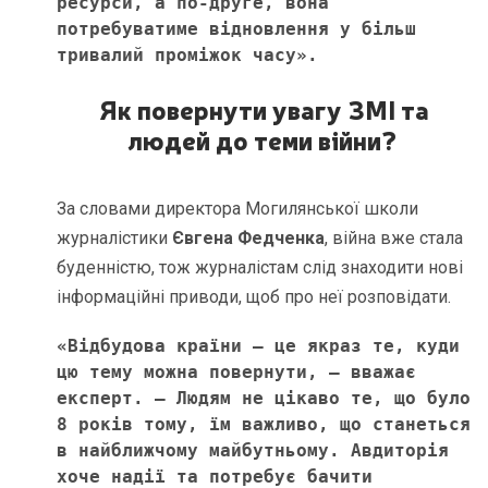
ресурси, а по-друге, вона 
потребуватиме відновлення у більш 
тривалий проміжок часу». 
Як повернути увагу ЗМІ та
людей до теми війни?
За словами директора Могилянської школи
журналістики
Євгена Федченка
, війна вже стала
буденністю, тож журналістам слід знаходити нові
інформаційні приводи, щоб про неї розповідати.
«Відбудова країни – це якраз те, куди 
цю тему можна повернути, – вважає 
експерт. – Людям не цікаво те, що було 
8 років тому, їм важливо, що станеться 
в найближчому майбутньому. Авдиторія 
хоче надії та потребує бачити 