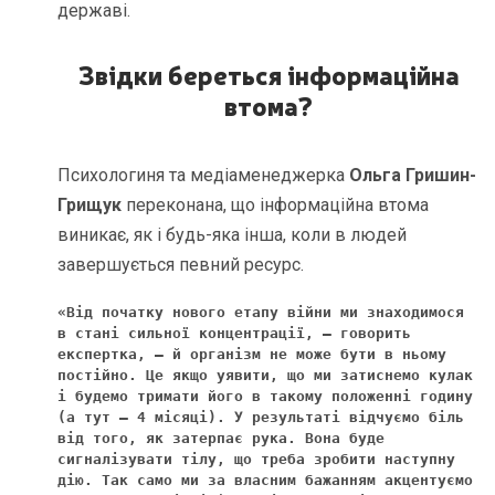
державі.
Звідки береться інформаційна
втома?
Психологиня та медіаменеджерка
Ольга Гришин-
Грищук
переконана, що інформаційна втома
виникає, як і будь-яка інша, коли в людей
завершується певний ресурс.
«Від початку нового етапу війни ми знаходимося 
в стані сильної концентрації, – говорить 
експертка, – й організм не може бути в ньому 
постійно. Це якщо уявити, що ми затиснемо кулак 
і будемо тримати його в такому положенні годину 
(а тут – 4 місяці). У результаті відчуємо біль 
від того, як затерпає рука. Вона буде 
сигналізувати тілу, що треба зробити наступну 
дію. Так само ми за власним бажанням акцентуємо 