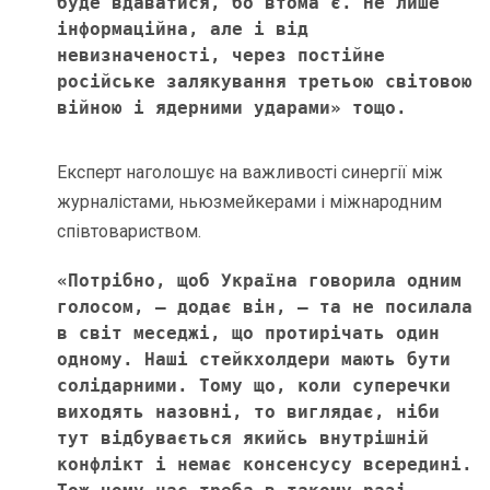
буде вдаватися, бо втома є. Не лише 
інформаційна, але і від 
невизначеності, через постійне 
російське залякування третьою світовою 
війною і ядерними ударами» тощо. 
Експерт наголошує на важливості синергії між
журналістами, ньюзмейкерами і міжнародним
співтовариством.
«Потрібно, щоб Україна говорила одним 
голосом, – додає він, – та не посилала 
в світ меседжі, що протирічать один 
одному. Наші стейкхолдери мають бути 
солідарними. Тому що, коли суперечки 
виходять назовні, то виглядає, ніби 
тут відбувається якийсь внутрішній 
конфлікт і немає консенсусу всередині. 