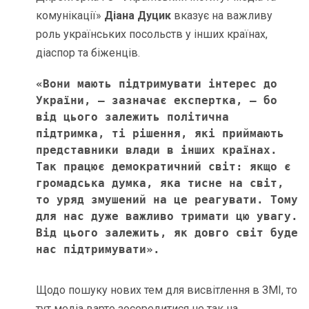
комунікації»
Діана Дуцик
вказує на важливу
роль українських посольств у інших країнах,
діаспор та біженців.
«Вони мають підтримувати інтерес до 
України, – зазначає експертка, – бо 
від цього залежить політична 
підтримка, ті рішення, які приймають 
представники влади в інших країнах. 
Так працює демократичний світ: якщо є 
громадська думка, яка тисне на світ, 
то уряд змушений на це реагувати. Тому 
для нас дуже важливо тримати цю увагу. 
Від цього залежить, як довго світ буде 
нас підтримувати».
Щодо пошуку нових тем для висвітлення в ЗМІ, то
тут медіа варто зосередитися не так на