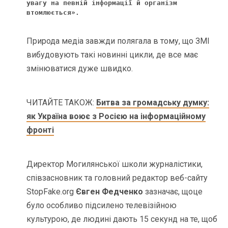
увагу на певній інформації й організм 
втомлюється». 
Природа медіа завжди полягала в тому, що ЗМІ
вибудовують такі новинні цикли, де все має
змінюватися дуже швидко.
ЧИТАЙТЕ ТАКОЖ:
Битва за громадську думку:
як Україна воює з Росією на інформаційному
фронті
Директор Могилянської школи журналістики,
співзасновник та головний редактор веб-сайту
StopFake.org
Євген Федченко
зазначає, що
це
було особливо підсилено телевізійною
культурою, де людині дають 15 секунд на те, щоб