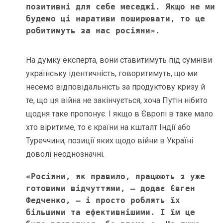
позитивні для себе меседжі. Якщо не ми 
будемо ці наративи поширювати, то це 
робитимуть за нас росіяни».
На думку експерта, вони ставитимуть під сумніви
українську ідентичність, говоритимуть, що ми
несемо відповідальність за продуктову кризу й
те, що ця війна не закінчується, хоча Путін нібито
щодня таке пропонує. І якщо в Європі в таке мало
хто віритиме, то є країни на кшталт Індії або
Туреччини, позиції яких щодо війни в Україні
доволі неоднозначні.
«Росіяни, як правило, працюють з уже 
готовими відчуттями, – додає Євген 
Федченко, – і просто роблять їх 
більшими та ефективнішими. І їм це 