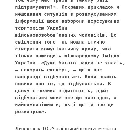
Тож чому нас треба в такому разі 
підтримувати?». Яскравим прикладом є 
нещодавня ситуація з роздмухуванням 
інформації щодо заборони пересування 
територією України 
військовозобов’язаних чоловіків. Це 
свідчення того, як можна штучно 
створити комунікативну кризу, яка 
тільки нашкодить міжнародному іміджу 
України. «Дуже багато людей не знають, 
– говорить експерт, – що в нас 
насправді відбувається. Вони знають 
новини про те, що відбувається. В 
цьому є велика відмінність, адже 
відбуватися може все що завгодно, а 
найважливішим є, як і що ти про це 
розказуєш».  
Директорка ГО «Український інститут медіа та