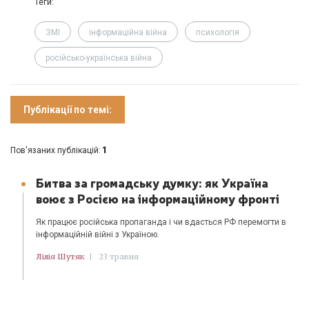
Теги:
ЗМІ
інформаційна війна
психологія
російсько-українська війна
Публікації по темі:
1
Пов'язаних публікацій:
Битва за громадську думку: як Україна
воює з Росією на інформаційному фронті
Як працює російська пропаганда і чи вдасться РФ перемогти в
інформаційній війні з Україною.
Лілія Шутяк
|
23 травня