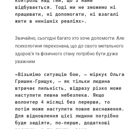
контроль над тим, що з нами 
відбувається. Тоді ми не зможемо ні 
працювати, ні допомогати, ні взагалі 
жити в нинішніх реаліях».
Звичайно, сьогодні багато хто хоче допомогти. Але
психологиня переконана, що до свого метального
здоров’я та фізичного стану потрібно бути дуже
уважним.
«Візьмімо ситуацію бою, – міркує Ольга 
Гришин-Грищук, – як тільки людина 
втрачає пильність, відразу різко може 
наступити певна небезпека. Якщо 
волонтер 4 місяці без перерви, то 
потім може наступити повне виснаження. 
Для відновлення цієї людини потрібно 
буде задіяти, по-перше, додаткові 