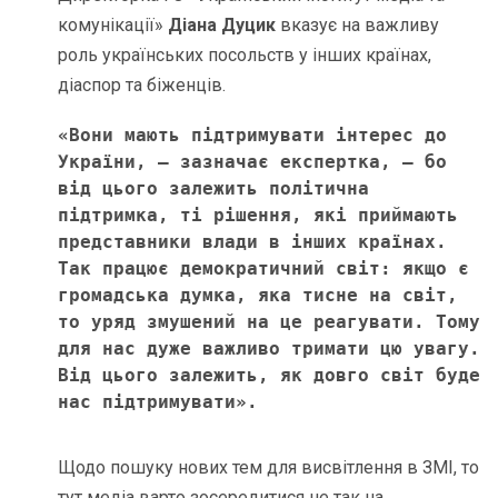
комунікації»
Діана Дуцик
вказує на важливу
роль українських посольств у інших країнах,
діаспор та біженців.
«Вони мають підтримувати інтерес до 
України, – зазначає експертка, – бо 
від цього залежить політична 
підтримка, ті рішення, які приймають 
представники влади в інших країнах. 
Так працює демократичний світ: якщо є 
громадська думка, яка тисне на світ, 
то уряд змушений на це реагувати. Тому 
для нас дуже важливо тримати цю увагу. 
Від цього залежить, як довго світ буде 
нас підтримувати».
Щодо пошуку нових тем для висвітлення в ЗМІ, то
тут медіа варто зосередитися не так на