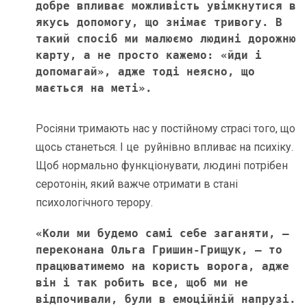
добре впливає можливість увімкнутися в 
якусь допомогу, що знімає тривогу. В 
такий спосіб ми малюємо людині дорожню 
карту, а не просто кажемо: «йди і 
допомагай», адже тоді неясно, що 
мається на меті».
Росіяни тримають нас у постійному страсі того, що
щось станеться. І це руйнівно впливає на психіку.
Щоб нормально функціонувати, людині потрібен
серотонін, який важче отримати в стані
психологічного терору.
«Коли ми будемо самі себе заганяти, – 
переконана Ольга Гришин-Грищук, – то 
працюватимемо на користь ворога, адже 
він і так робить все, щоб ми не 
відпочивали, були в емоційній напрузі. 