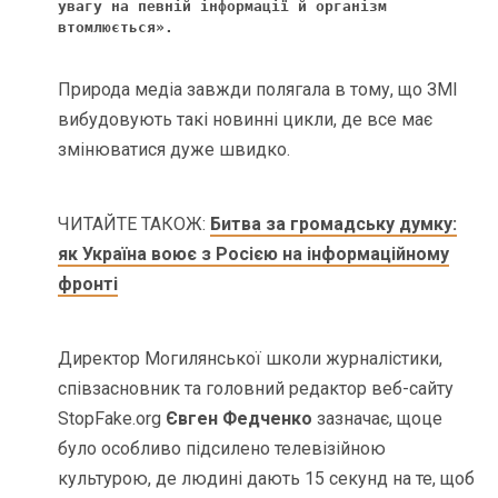
увагу на певній інформації й організм 
втомлюється». 
Природа медіа завжди полягала в тому, що ЗМІ
вибудовують такі новинні цикли, де все має
змінюватися дуже швидко.
ЧИТАЙТЕ ТАКОЖ:
Битва за громадську думку:
як Україна воює з Росією на інформаційному
фронті
Директор Могилянської школи журналістики,
співзасновник та головний редактор веб-сайту
StopFake.org
Євген Федченко
зазначає, що
це
було особливо підсилено телевізійною
культурою, де людині дають 15 секунд на те, щоб