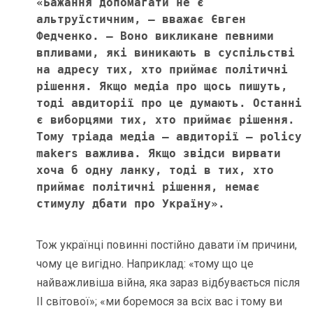
«Бажання допомагати не є 
альтруїстичним, – вважає Євген 
Федченко. – Воно викликане певними 
впливами, які виникають в суспільстві 
на адресу тих, хто приймає політичні 
рішення. Якщо медіа про щось пишуть, 
тоді авдиторії про це думають. Останні 
є виборцями тих, хто приймає рішення. 
Тому тріада медіа – авдиторії – policy 
makers важлива. Якщо звідси вирвати 
хоча б одну ланку, тоді в тих, хто 
приймає політичні рішення, немає 
стимулу дбати про Україну».
Тож українці повинні постійно давати їм причини,
чому це вигідно. Наприклад: «тому що це
найважливіша війна, яка зараз відбувається після
ІІ світової»; «ми боремося за всіх вас і тому ви