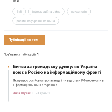
Теги:
ЗМІ
інформаційна війна
психологія
російсько-українська війна
Публікації по темі:
1
Пов'язаних публікацій:
Битва за громадську думку: як Україна
воює з Росією на інформаційному фронті
Як працює російська пропаганда і чи вдасться РФ перемогти в
інформаційній війні з Україною.
Лілія Шутяк
|
23 травня