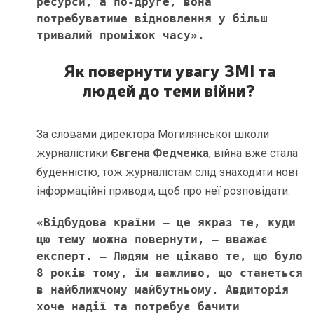
ресурси, а по-друге, вона 
потребуватиме відновлення у більш 
тривалий проміжок часу». 
Як повернути увагу ЗМІ та
людей до теми війни?
За словами директора Могилянської школи
журналістики
Євгена Федченка
, війна вже стала
буденністю, тож журналістам слід знаходити нові
інформаційні приводи, щоб про неї розповідати.
«Відбудова країни – це якраз те, куди 
цю тему можна повернути, – вважає 
експерт. – Людям не цікаво те, що було 
8 років тому, їм важливо, що станеться 
в найближчому майбутньому. Авдиторія 
хоче надії та потребує бачити 