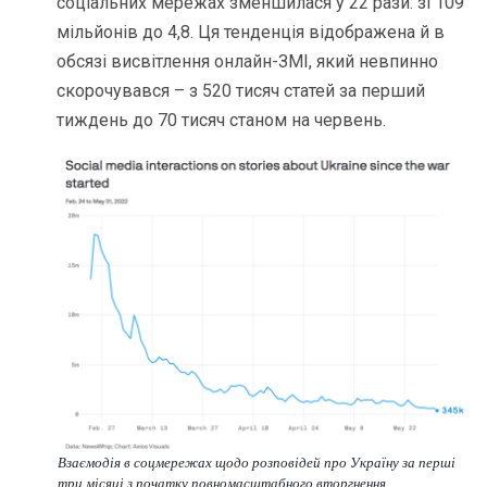
соціальних мережах зменшилася у 22 рази: зі 109
мільйонів до 4,8. Ця тенденція відображена й в
обсязі висвітлення онлайн-ЗМІ, який невпинно
скорочувався – з 520 тисяч статей за перший
тиждень до 70 тисяч станом на червень.
Взаємодія в соцмережах щодо розповідей про Україну за перші
три місяці з початку повномасштабного вторгнення