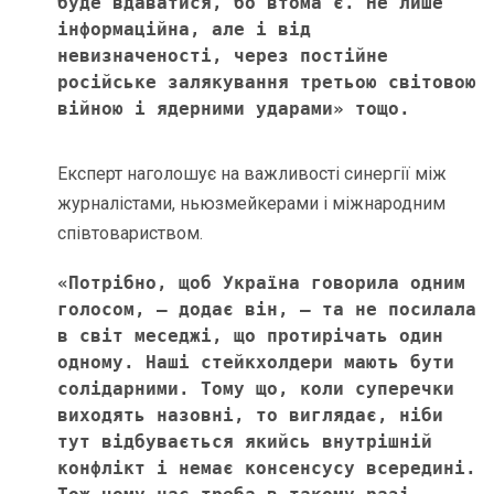
буде вдаватися, бо втома є. Не лише 
інформаційна, але і від 
невизначеності, через постійне 
російське залякування третьою світовою 
війною і ядерними ударами» тощо. 
Експерт наголошує на важливості синергії між
журналістами, ньюзмейкерами і міжнародним
співтовариством.
«Потрібно, щоб Україна говорила одним 
голосом, – додає він, – та не посилала 
в світ меседжі, що протирічать один 
одному. Наші стейкхолдери мають бути 
солідарними. Тому що, коли суперечки 
виходять назовні, то виглядає, ніби 
тут відбувається якийсь внутрішній 
конфлікт і немає консенсусу всередині. 