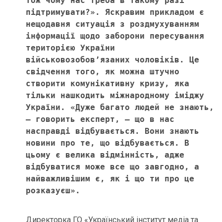
Тож чому нас треба в такому разі 
підтримувати?». Яскравим прикладом є 
нещодавня ситуація з роздмухуванням 
інформації щодо заборони пересування 
територією України 
військовозобов’язаних чоловіків. Це 
свідчення того, як можна штучно 
створити комунікативну кризу, яка 
тільки нашкодить міжнародному іміджу 
України. «Дуже багато людей не знають, 
– говорить експерт, – що в нас 
насправді відбувається. Вони знають 
новини про те, що відбувається. В 
цьому є велика відмінність, адже 
відбуватися може все що завгодно, а 
найважливішим є, як і що ти про це 
розказуєш».  
Директорка ГО «Український інститут медіа та