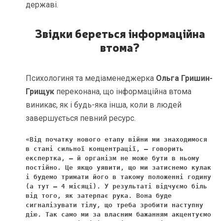
державі.
Звідки береться інформаційна
втома?
Психологиня та медіаменеджерка
Ольга Гришин-
Грищук
переконана, що інформаційна втома
виникає, як і будь-яка інша, коли в людей
завершується певний ресурс.
«Від початку нового етапу війни ми знаходимося 
в стані сильної концентрації, – говорить 
експертка, – й організм не може бути в ньому 
постійно. Це якщо уявити, що ми затиснемо кулак 
і будемо тримати його в такому положенні годину 
(а тут – 4 місяці). У результаті відчуємо біль 
від того, як затерпає рука. Вона буде 
сигналізувати тілу, що треба зробити наступну 
дію. Так само ми за власним бажанням акцентуємо 