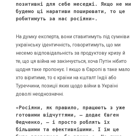
позитивні для себе меседжі. Якщо не ми 
будемо ці наративи поширювати, то це 
робитимуть за нас росіяни».
На думку експерта, вони ставитимуть під сумніви
українську ідентичність, говоритимуть, що ми
несемо відповідальність за продуктову кризу й
те, що ця війна не закінчується, хоча Путін нібито
щодня таке пропонує. І якщо в Європі в таке мало
хто віритиме, то є країни на кшталт Індії або
Туреччини, позиції яких щодо війни в Україні
доволі неоднозначні.
«Росіяни, як правило, працюють з уже 
готовими відчуттями, – додає Євген 
Федченко, – і просто роблять їх 
більшими та ефективнішими. І їм це 