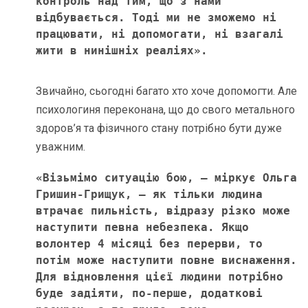
контроль над тим, що з нами 
відбувається. Тоді ми не зможемо ні 
працювати, ні допомогати, ні взагалі 
жити в нинішніх реаліях».
Звичайно, сьогодні багато хто хоче допомогти. Але
психологиня переконана, що до свого метального
здоров’я та фізичного стану потрібно бути дуже
уважним.
«Візьмімо ситуацію бою, – міркує Ольга 
Гришин-Грищук, – як тільки людина 
втрачає пильність, відразу різко може 
наступити певна небезпека. Якщо 
волонтер 4 місяці без перерви, то 
потім може наступити повне виснаження. 
Для відновлення цієї людини потрібно 
буде задіяти, по-перше, додаткові 