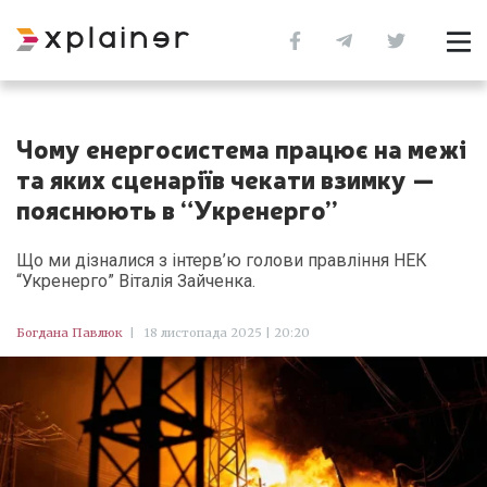
Чому енергосистема працює на межі
та яких сценаріїв чекати взимку —
пояснюють в “Укренерго”
Що ми дізналися з інтерв’ю голови правління НЕК
“Укренерго” Віталія Зайченка.
Богдана Павлюк
|
18 листопада 2025 | 20:20