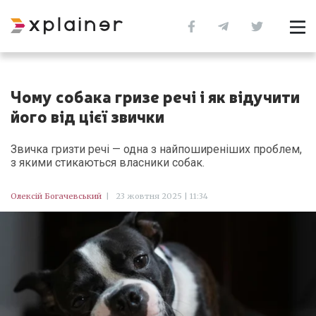
Чому собака гризе речі і як відучити
його від цієї звички
Звичка гризти речі — одна з найпоширеніших проблем,
з якими стикаються власники собак.
Олексій Богачевський
|
23 жовтня 2025 | 11:34