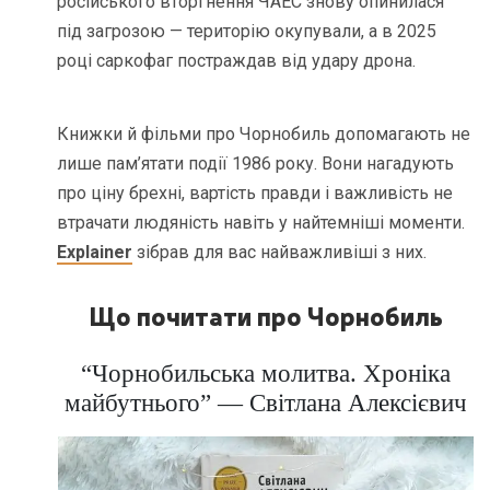
російського вторгнення ЧАЕС знову опинилася
під загрозою — територію окупували, а в 2025
році саркофаг постраждав від удару дрона.
Книжки й фільми про Чорнобиль допомагають не
лише пам’ятати події 1986 року. Вони нагадують
про ціну брехні, вартість правди і важливість не
втрачати людяність навіть у найтемніші моменти.
Explainer
зібрав для вас найважливіші з них.
Що почитати про Чорнобиль
“Чорнобильська молитва. Хроніка
майбутнього” — Світлана Алексієвич