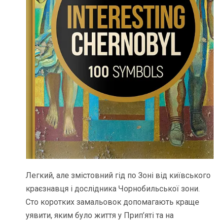
Легкий, але змістовний гід по Зоні від київського
краєзнавця і дослідника Чорнобильської зони.
Сто коротких замальовок допомагають краще
уявити, яким було життя у Прип’яті та на