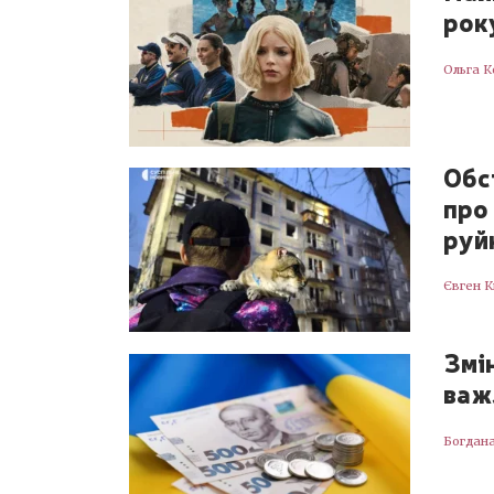
року
Ольга К
Обс
про
руй
Євген 
Змі
важ
Богдан