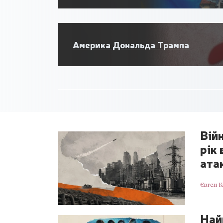
Америка Дональда Трампа
Війн
рік
ата
Євген 
Най