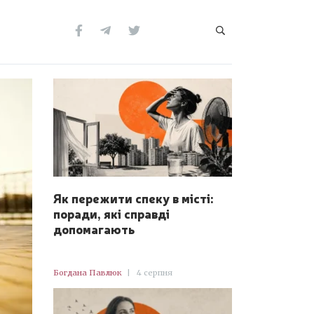
Як пережити спеку в місті:
поради, які справді
допомагають
Богдана Павлюк
|
4 серпня