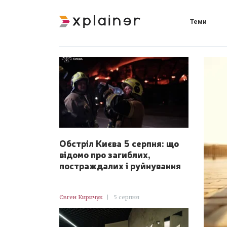
Теми
Обстріл Києва 5 серпня: що
відомо про загиблих,
постраждалих і руйнування
Євген Киричук
|
5 серпня