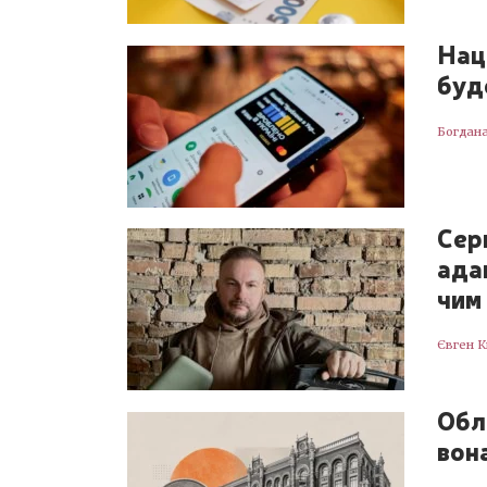
Нац
буд
Богдан
Сер
ада
чим
Євген 
Обл
вона