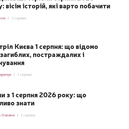
: вісім історій, які варто побачити
оен
|
2 серпня
тріл Києва 1 серпня: що відомо
 загиблих, постраждалих і
нування
Киричук
|
1 серпня
ни з 1 серпня 2026 року: що
ливо знати
а Павлюк
|
1 серпня