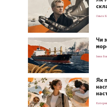
скла
Ольга К
Чи 
мор
Інна Ба
Як 
нас
нас
Катери