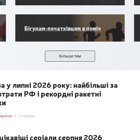
Бігунам-початківцям в поміч
Більше тем
а у липні 2026 року: найбільші за
 втрати РФ і рекордні ракетні
ки
Киричук
|
3 серпня
цікавіші серіали серпня 2026