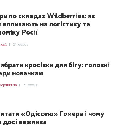
ри по складах Wildberries: як
и впливають на логістику та
номіку Росії
глай
|
24 липня
ибрати кросівки для бігу: головні
ади новачкам
Вершиніна
|
23 липня
читати «Одіссею» Гомера і чому
а досі важлива