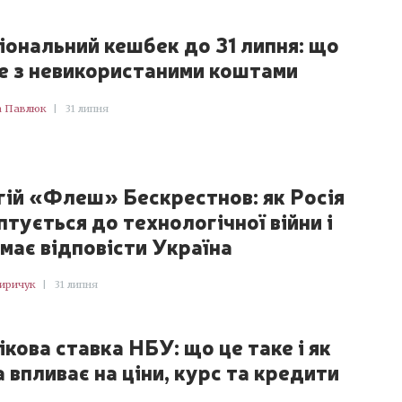
іональний кешбек до 31 липня: що
е з невикористаними коштами
а Павлюк
|
31 липня
гій «Флеш» Бескрестнов: як Росія
птується до технологічної війни і
 має відповісти Україна
Киричук
|
31 липня
ікова ставка НБУ: що це таке і як
 впливає на ціни, курс та кредити