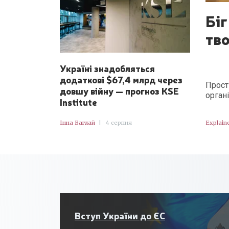
Біг
тво
Україні знадобляться
додаткові $67,4 млрд через
Прост
довшу війну — прогноз KSE
орган
Institute
Інна Баглай
|
4 серпня
Explain
Вступ України до ЄС