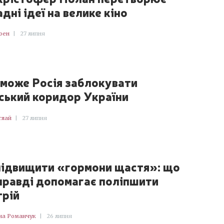
дні ідеї на велике кіно
оен
|
27 липня
зможе Росія заблокувати
ський коридор України
глай
|
27 липня
підвищити «гормони щастя»: що
правді допомагає поліпшити
трій
на Романчук
|
26 липня