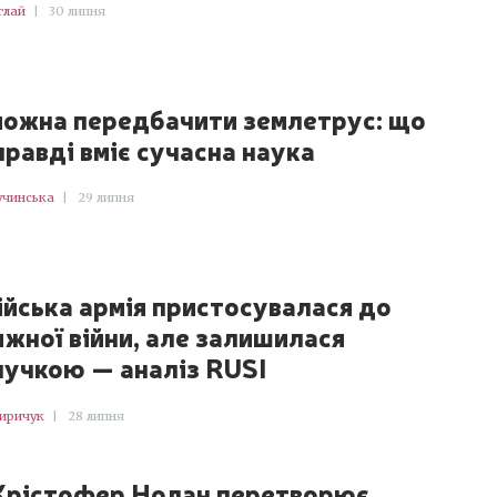
глай
|
30 липня
можна передбачити землетрус: що
правді вміє сучасна наука
учинська
|
29 липня
ійська армія пристосувалася до
яжної війни, але залишилася
нучкою — аналіз RUSI
Киричук
|
28 липня
Крістофер Нолан перетворює