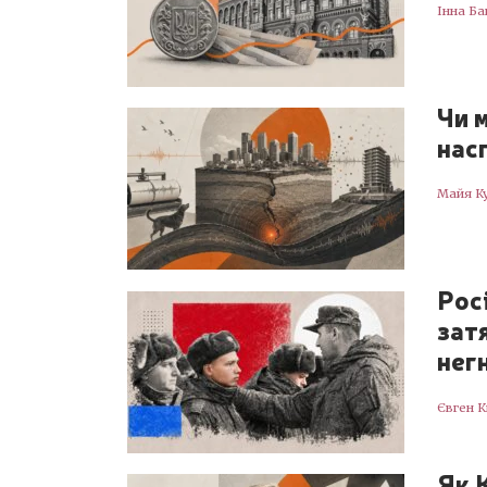
Інна Ба
Чи 
нас
Майя К
Рос
зат
нег
Євген 
Як 