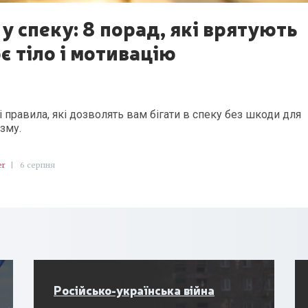
 у спеку: 8 порад, які врятують
є тіло і мотивацію
і правила, які дозволять вам бігати в спеку без шкоди для
ізму.
er
|
6 серпня
Російсько-українська війна