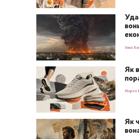
Уда
вон
еко
Інна Ба
Як в
пор
Марта 
Як 
вон