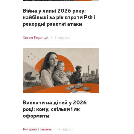
Війна у липні 2026 року:
найбільші за рік втрати РФ і
рекордні ракетні атаки
Євген Киричук
|
3 серпня
Виплати на дітей у 2026
році: кому, скільки і як
оформити
Богдана Павлюк
|
4 серпня