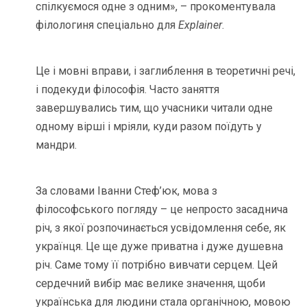
спілкуємося одне з одним», – прокоментувала
філологиня спеціально для
Explainer
.
Це і мовні вправи, і заглиблення в теоретичні речі,
і подекуди філософія. Часто заняття
завершувались тим, що учасники читали одне
одному вірші і мріяли, куди разом поїдуть у
мандри.
За словами Іванни Стеф’юк, мова з
філософського погляду – це непросто засаднича
річ, з якої розпочинається усвідомлення себе, як
українця. Це ще дуже приватна і дуже душевна
річ. Саме тому її потрібно вивчати серцем. Цей
сердечний вибір має велике значення, щоби
українська для людини стала органічною, мовою