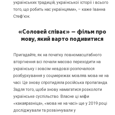
українських традицій, української історії і всього
того, що робить нас українцями», – каже Іванна
Стеф’юк.
«Соловей співає» – фільм про
мову, який варто подивитися
Пригадайте, як на початку повномасштабного
вторгнення всі почали масово переходити на
українську і зовсім невдовзі розпочалося
розбурхування у соцмережах мовляв мова не на
часі. Це знову спротидіяла російська пропаганда.
Задля того, щоби знову намагатися розколоти
українське суспільство. Власне ці міфи
«какаяразніца», «мова не на часі» ще у 2019 році
досліджували та розвінчували у