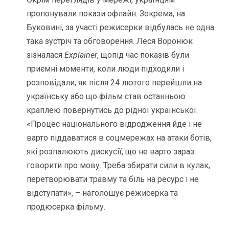
пропонували покази офлайн. Зокрема, на
Буковині, за участі режисерки відбулась не одна
така зустріч та обговорення. Леся Воронюк
зізналася
Explainer
, щопід час показів були
приємні моменти, коли люди підходили і
розповідали, як після 24 лютого перейшли на
українську або що фільм став останньою
краплею повернутись до рідної української.
«Процес національного відродження йде і не
варто піддаватися в соцмережах на атаки ботів,
які розпалюють дискусії, що не варто зараз
говорити про мову. Треба збирати сили в кулак,
перетворювати травму та біль на ресурс і не
відступати», – наголошує режисерка та
продюсерка фільму.