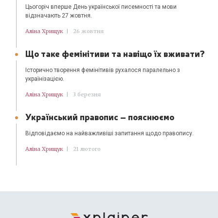
Цьогоріч вперше День української писемності та мови
відзначають 27 жовтня.
Аліна Хрищук
|
26 жовтня
Що таке фемінітиви та навіщо їх вживати?
Історично творення фемінітивів рухалося паралельно з
українізацією.
Аліна Хрищук
|
3 березня
Український правопис – пояснюємо
Відповідаємо на найважливіші запитання щодо правопису.
Аліна Хрищук
|
21 лютого