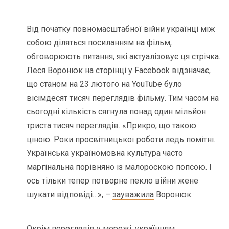
Від початку повномасштабної війни українці між
собою діляться посиланням на фільм,
обговорюють питання, які актуалізовує ця стрічка.
Леся Воронюк на сторінці у Facebook відзначає,
що станом на 23 лютого на YouTube було
вісімдесят тисяч переглядів фільму. Тим часом на
сьогодні кількість сягнула понад один мільйон
триста тисяч переглядів. «Прикро, що такою
ціною. Роки просвітницької роботи ледь помітні.
Українська україномовна культура часто
маргінальна порівняно із малороскою попсою. І
ось тільки тепер потворне пекло війни жене
шукати відповіді…», –
зауважила
Воронюк.
Окрім переглядів у мережі, українцям