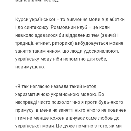
Курси української – то вивчення мови від абетки
і до синтаксису. Розмовний клуб – це коли
навколо здавалося би віддалених тем (звичаї і
традиції, етикет, риторика) вибудовується мовне
заняття таким чином, що люди удосконалюють
українську мову ніби непомітно для себе,
невимушено.
«Я так негласно назвала такий метод
харизматичною українською мовою. Бо
насправді чисто психологічно я проти будь-якого
примусу, в мене на занятті ніхто нічого не повинен
і тим не менше кожен відчуває саме любов до
української мови. Це дуже помітно з того, як ми