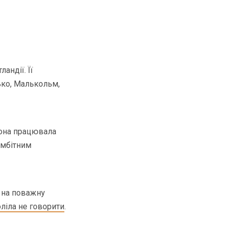
андії. Її
тько, Малькольм,
Вона працювала
амбітним
я на поважну
ліла не говорити
.