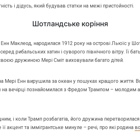
ність і дідусь, який будував статки на межі пристойності.
Шотландське коріння
Енн Маклеод, народилася 1912 року на острові Льюїс у Шотл
еред рибальських хатин і суворого північного вітру. Її ба
 своєю дружиною Мері Сміт виховували багато дітей.
чна Мері Енн вирушила за океан у пошуках кращого життя. 
м на вечірці познайомилася з Фредом Трампом – молодим 
іцним, і коли Трамп розбагатів, його дружина перетворилас
 її акцент та іммігрантське минуле – речі, про які родина
во