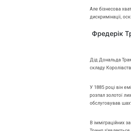
Але бізнесова хват
дискримінації, ос
Фредерік Тр
Дід Дональда Трам
складу Королівств
У 1885 році він ем
розпал золотої л
обслуговував шахт
В імміграційних за
Трамп з’являється