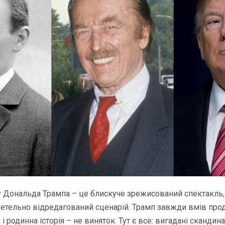
ху Дональда Трампа – це блискуче зрежисований спектакль
ретельно відредагований сценарій. Трамп завжди вмів пр
 і родинна історія – не виняток. Тут є все: вигадані скандина