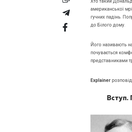
Хто такий Дональд
американської мрії
гучних падінь. По
до Білого дому.
Його називають нар
почувається комфор
представниками тр
Explainer
розповід
Вступ.