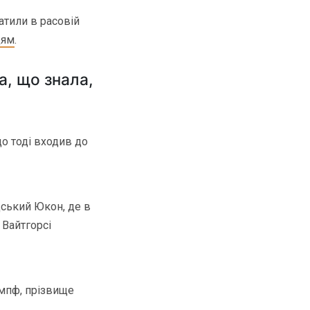
атили в расовій
цям
.
а, що знала,
о тоді входив до
дський Юкон, де в
у Вайтгорсі
умпф, прізвище