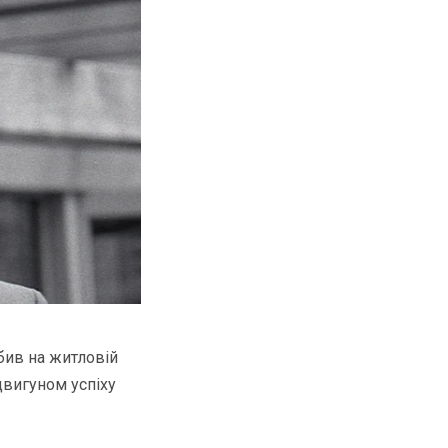
бив на житловій
двигуном успіху