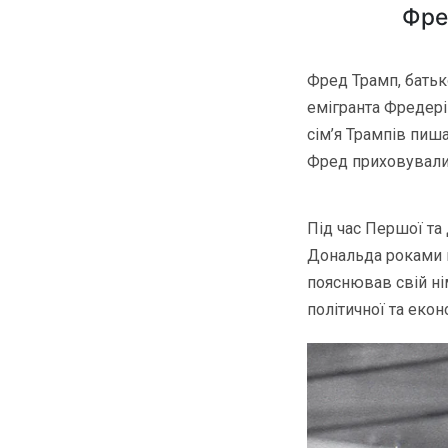
Фре
Фред Трамп, батьк
емігранта Фредерік
сім’я Трампів пиш
Фред приховували
Під час Першої та
Дональда роками в
пояснював свій ні
політичної та екон