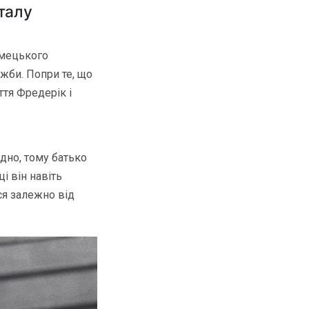
талу
імецького
ужби. Попри те, що
ття Фредерік і
ідно, тому батько
і він навіть
ся залежно від