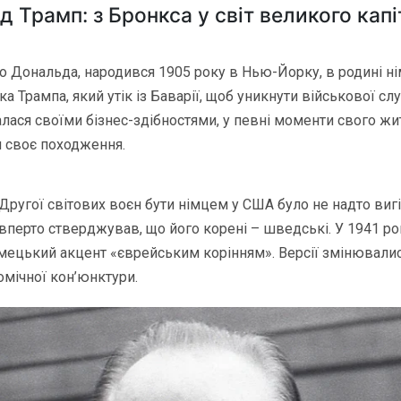
д Трамп: з Бронкса у світ великого капі
о Дональда, народився 1905 року в Нью-Йорку, в родині н
а Трампа, який утік із Баварії, щоб уникнути військової сл
алася своїми бізнес-здібностями, у певні моменти свого жи
 своє походження.
 Другої світових воєн бути німцем у США було не надто виг
перто стверджував, що його корені – шведські. У 1941 роц
мецький акцент «єврейським корінням». Версії змінювали
омічної кон’юнктури.