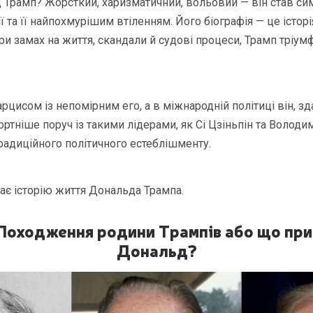
 Трамп? Жорсткий, харизматичний, вольовий — він став с
 та її найпохмурішим втіленням. Його біографія — це історія
при замах на життя, скандали й судові процеси, Трамп тріу
цисом із непомірним его, а в міжнародній політиці він, зд
тніше поруч із такими лідерами, як Сі Цзіньпін та Володими
адиційного політичного естеблішменту.
ає історію життя Дональда Трампа.
 Походження родини Трампів або що при
Дональд?