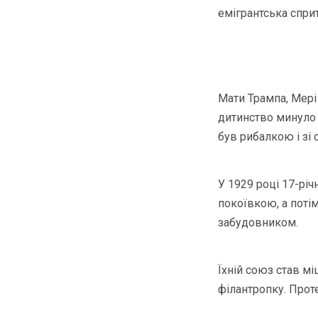
емігрантська сприт
Мати Трампа, Мері 
дитинство минуло с
був рибалкою і зі
У 1929 році 17-рі
покоївкою, а поті
забудовником.
Їхній союз став м
філантропку. Проте