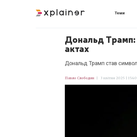
Теми
Дональд Трамп: 
актах
Дональд Трамп став символо
Павло Слободян
|
3 квітня 2025 | 15:40