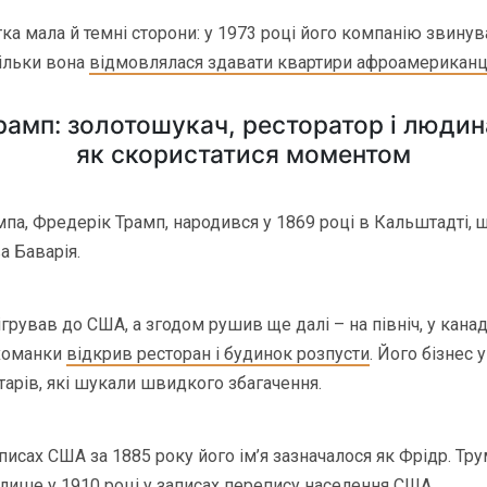
ка мала й темні сторони: у 1973 році його компанію звинув
кільки вона
відмовлялася здавати квартири афроамерикан
амп: золотошукач, ресторатор і людин
як скористатися моментом
па, Фредерік Трамп, народився у 1869 році в Кальштадті, щ
а Баварія.
ігрував до США, а згодом рушив ще далі – на північ, у кана
ихоманки
відкрив ресторан і будинок розпусти
. Його бізнес 
арів, які шукали швидкого збагачення.
писах США за 1885 року його ім’я зазначалося як Фрідр. Тр
 лише у 1910 році у записах перепису населення США.