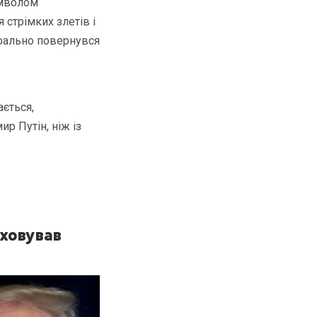
имволом
 стрімких злетів і
мфально повернувся
ається,
р Путін, ніж із
ховував