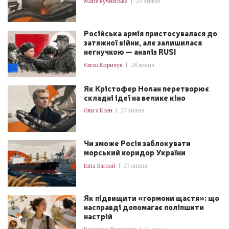
Майя Кучинська
|
29 липня
Російська армія пристосувалася до
затяжної війни, але залишилася
негнучкою — аналіз RUSI
Євген Киричук
|
28 липня
Як Крістофер Нолан перетворює
складні ідеї на велике кіно
Ольга Коен
|
27 липня
Чи зможе Росія заблокувати
морський коридор України
Інна Баглай
|
27 липня
Як підвищити «гормони щастя»: що
насправді допомагає поліпшити
настрій