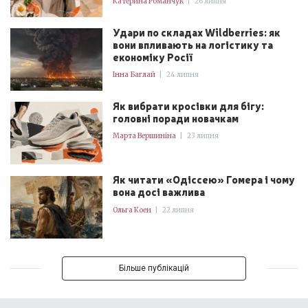
Катерина Романчук
|
26 липня
Удари по складах Wildberries: як
вони впливають на логістику та
економіку Росії
Інна Баглай
|
24 липня
Як вибрати кросівки для бігу:
головні поради новачкам
Марта Вершиніна
|
23 липня
Як читати «Одіссею» Гомера і чому
вона досі важлива
Ольга Коен
|
22 липня
Більше публікацій