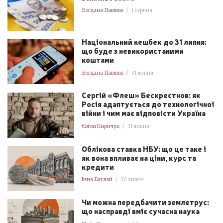
Богдана Павлюк
|
1 серпня
Національний кешбек до 31 липня:
що буде з невикористаними
коштами
Богдана Павлюк
|
31 липня
Сергій «Флеш» Бескрестнов: як
Росія адаптується до технологічної
війни і чим має відповісти Україна
Євген Киричук
|
31 липня
Облікова ставка НБУ: що це таке і
як вона впливає на ціни, курс та
кредити
Інна Баглай
|
30 липня
Чи можна передбачити землетрус:
що насправді вміє сучасна наука