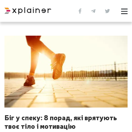
Біг у спеку: 8 порад, які врятують
твоє тіло і мотивацію