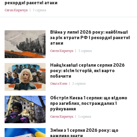
рекордні ракетні атаки
Євген Киричук
|
3 серпня
Війна у липні 2026 року: найбільші
за рік втрати РФ і рекордні ракетні
атаки
Євген Киричук
|
3 серпня
Найцікавіші серіали серпня 2026
року: вісім історій, які варто
побачити
Ольга Коен
|
2 серпня
Обстріл Києва 1 серпня: що відомо
про загиблих, постраждалих і
руйнування
Євген Киричук
|
1 серпня
Зміни з 1 серпня 2026 року: що
важливо знати