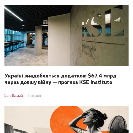
Україні знадобляться додаткові $67,4 млрд
через довшу війну — прогноз KSE Institute
Інна Баглай
|
4 серпня