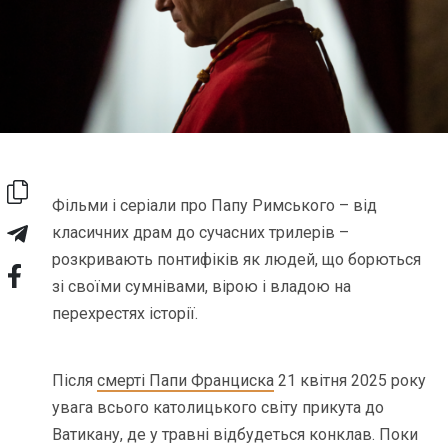
Фільми і серіали про Папу Римського – від
класичних драм до сучасних трилерів –
розкривають понтифіків як людей, що борються
зі своїми сумнівами, вірою і владою на
перехрестях історії.
Після
смерті Папи Франциска
21 квітня 2025 року
увага всього католицького світу прикута до
Ватикану, де у травні відбудеться конклав. Поки