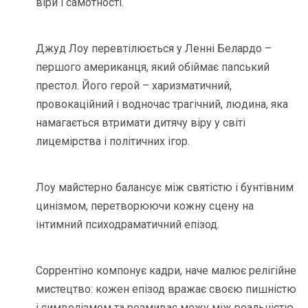
віри і самотності.
Джуд Лоу перевтілюється у Ленні Белардо –
першого американця, який обіймає папський
престол. Його герой – харизматичний,
провокаційний і водночас трагічний, людина, яка
намагається втримати дитячу віру у світі
лицемірства і політичних ігор.
Лоу майстерно балансує між святістю і бунтівним
цинізмом, перетворюючи кожну сцену на
інтимний психодраматичний епізод.
Соррентіно компонує кадри, наче малює релігійне
мистецтво: кожен епізод вражає своєю пишністю
і символізмом та розмиває межу між реальністю