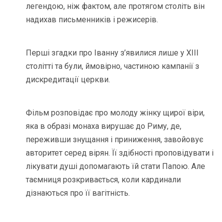
легендою, ніж фактом, але протягом століть він
надихав письменників і режисерів.
Перші згадки про Іванну з’явилися лише у XIII
столітті та були, ймовірно, частиною кампанії з
дискредитації церкви.
Фільм розповідає про молоду жінку щирої віри,
яка в образі монаха вирушає до Риму, де,
переживши знущання і приниження, завойовує
авторитет серед вірян. Її здібності проповідувати і
лікувати душі допомагають їй стати Папою. Але
таємниця розкривається, коли кардинали
дізнаються про її вагітність.