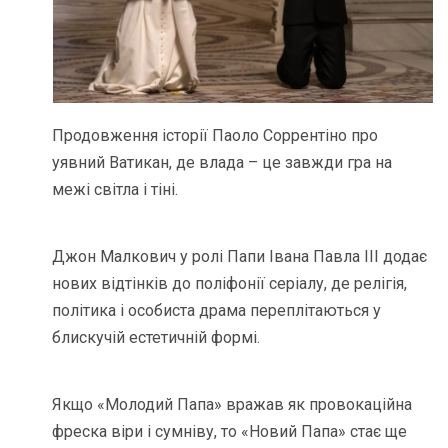
Продовження історії Паоло Соррентіно про
уявний Ватикан, де влада – це завжди гра на
межі світла і тіні.
Джон Малкович у ролі Папи Івана Павла III додає
нових відтінків до поліфонії серіалу, де релігія,
політика і особиста драма переплітаються у
блискучій естетичній формі.
Якщо «Молодий Папа» вражав як провокаційна
фреска віри і сумніву, то «Новий Папа» стає ще