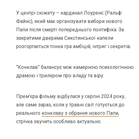
У центрі сюжету – кардинал Лоуренс (Ральф
Файнс), який має організувати вибори нового
Папи після смерті попереднього понтифіка. За
закритими дверима Сикстинської капели
розгортається тонка гра амбіцій, інтриг і секретів.
“Конклав” балансує між камерною психологічною
драмою і трилером про владу та віру.
Прем’єра фільму відбулася у серпні 2024 року,
але саме зараз, коли у травні світ готується до
реального
конклаву з обрання нового Папи
,
стрічка звучить особливо актуально.