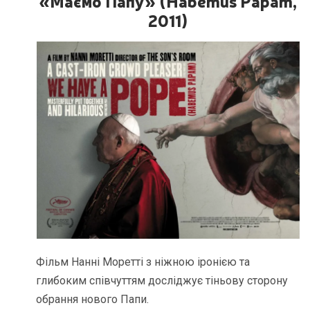
«Маємо Папу» (Habemus Papam,
2011)
Фільм Нанні Моретті з ніжною іронією та
глибоким співчуттям досліджує тіньову сторону
обрання нового Папи.