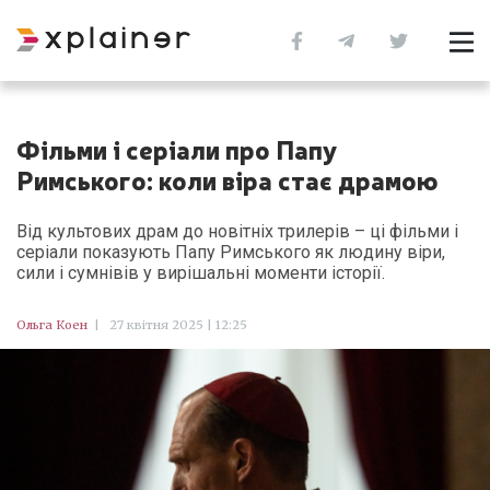
Фільми і серіали про Папу
Римського: коли віра стає драмою
Від культових драм до новітніх трилерів – ці фільми і
серіали показують Папу Римського як людину віри,
сили і сумнівів у вирішальні моменти історії.
Ольга Коен
|
27 квітня 2025 | 12:25