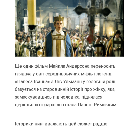
Ще один фільм Майкла Андерсона переносить
глядача у світ середньовічних міфів і легенд.
«Папеса Іванна» з Лів Ульманн у головній ролі
базується на старовинній історії про жінку, яка,
замаскувавшись під чоловіка, піднялася
церковною ієрархією і стала Папою Римським.
Історики нині вважають цей сюжет радше