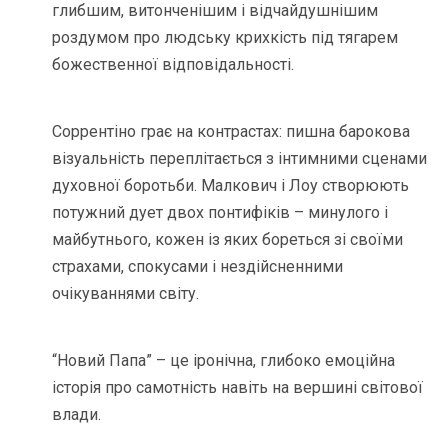
глибшим, витонченішим і відчайдушнішим
роздумом про людську крихкість під тягарем
божественної відповідальності.
Соррентіно грає на контрастах: пишна барокова
візуальність переплітається з інтимними сценами
духовної боротьби. Малкович і Лоу створюють
потужний дует двох понтифіків – минулого і
майбутнього, кожен із яких бореться зі своїми
страхами, спокусами і нездійсненними
очікуваннями світу.
“Новий Папа” – це іронічна, глибоко емоційна
історія про самотність навіть на вершині світової
влади.