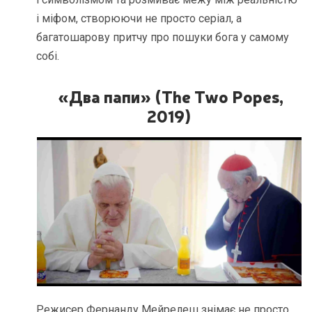
і міфом, створюючи не просто серіал, а
багатошарову притчу про пошуки бога у самому
собі.
«Два папи» (The Two Popes,
2019)
Режисер Фернанду Мейрелеш знімає не просто