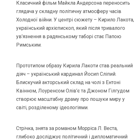
Класичний фільм Майкла Андерсона переносить
глядача у складну політичну атмосферу часів
Холодної війни. У центрі сюжету – Кирило Лакота,
український архієпископ, який після тривалого
ув’язнення в радянському таборі стає Папою
Римським.
Прототипом образу Кирила Лакоти став реальний
діяч – український кардинал Йосип Сліпий.
Блискучий акторський склад на чолі з Ентоні
Квінном, Лоуренсом Олів’є та Джоном Гілгудом
створює масштабну драму про пошуки миру у
світі, розділеному ідеологіями.
Стрічка, знята за романом Морріса Л. Веста,
глибоко досліджує політичний і дипломатичний