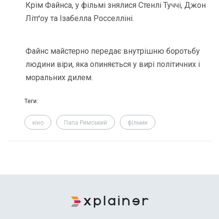
Крім Файнса, у фільмі знялися Стенлі Туччі, Джон
Літґоу та Ізабелла Росселліні.
Файнс майстерно передає внутрішню боротьбу
людини віри, яка опиняється у вирі політичних і
моральних дилем.
Теги:
кіно
Папа Римський
фільми