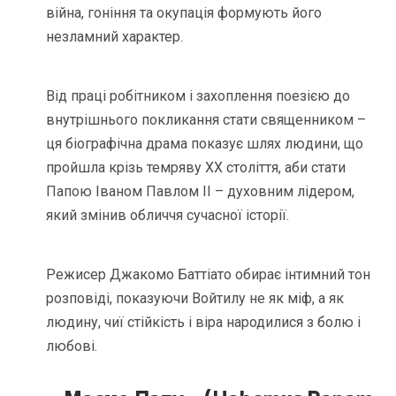
війна, гоніння та окупація формують його
незламний характер.
Від праці робітником і захоплення поезією до
внутрішнього покликання стати священником –
ця біографічна драма показує шлях людини, що
пройшла крізь темряву ХХ століття, аби стати
Папою Іваном Павлом II – духовним лідером,
який змінив обличчя сучасної історії.
Режисер Джакомо Баттіато обирає інтимний тон
розповіді, показуючи Войтилу не як міф, а як
людину, чиї стійкість і віра народилися з болю і
любові.