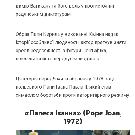
вимір Ватикану та його роль у протистоянні
радянським диктатурам.
Образ Папи Кирила у виконанні Квінна надає
історії особливої людяності: актор прагнув зняти
ореол недосяжності з фігури Понтифіка,
показавши його передусім людиною.
Ця історія передбачила обрання у 1978 році
польського Папи Івана Павла II, який став
символом боротьби проти авторитарного режиму.
«Папеса Іванна» (Pope Joan,
1972)