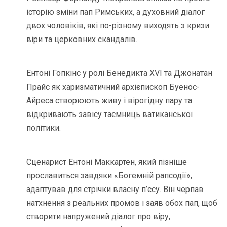
історію зміни пап Римських, а духовний діалог
двох чоловіків, які по-різному виходять з кризи
віри та церковних скандалів.
Ентоні Гопкінс у ролі Бенедикта XVI та Джонатан
Прайс як харизматичний архієпископ Буенос-
Айреса створюють живу і вірогідну пару та
відкривають завісу таємниць ватиканської
політики.
Сценарист Ентоні Маккартен, який пізніше
прославиться завдяки «Богемній рапсодії»,
адаптував для стрічки власну п’єсу. Він черпав
натхнення з реальних промов і заяв обох пап, щоб
створити напружений діалог про віру,