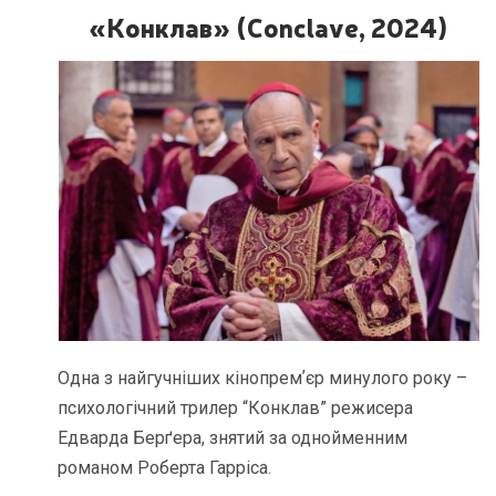
«Конклав» (Conclave, 2024)
Одна з найгучніших кінопремʼєр минулого року –
психологічний трилер “Конклав” режисера
Едварда Берґера, знятий за однойменним
романом Роберта Гарріса.