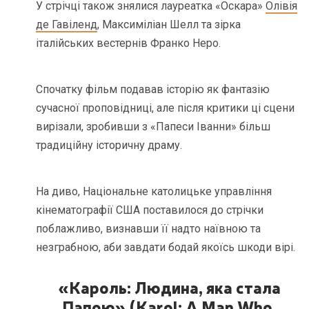
У стрічці також знялися лауреатка «Оскара»
Олівія
де Гавіленд
, Максиміліан Шелл та зірка
італійських вестернів Франко Неро.
Спочатку фільм подавав історію як фантазію
сучасної проповідниці, але після критики ці сцени
вирізали, зробивши з «Папеси Іванни» більш
традиційну історичну драму.
На диво, Національне католицьке управління
кінематографії США поставилося до стрічки
поблажливо, визнавши її надто наївною та
незграбною, аби завдати бодай якоїсь шкоди вірі.
«Кароль: Людина, яка стала
Папою» (Karol: A Man Who