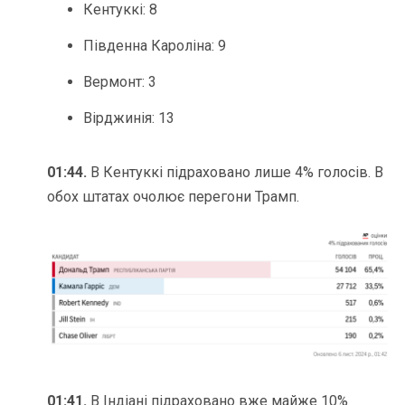
Кентуккі: 8
Південна Кароліна: 9
Вермонт: 3
Вірджинія: 13
01:44.
В Кентуккі підраховано лише 4% голосів. В
обох штатах очолює перегони Трамп.
01:41.
В Індіані підраховано вже майже 10%