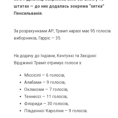
штатах — до них додалась зокрема “хитка”
Пенсильванія.
За розрахунками АР, Трамп наразі має 95 голосів
виборників, Гарріс — 35.
На додачу до Індіани, Кентуккі та Західної
Вірджинії Трамп отримує голоси з:
Міссісіпі — 6 голосів;
Алабами — 9 голосів;
Оклахоми — 7 голосів;
Теннессі — 11 голосів;
Флориди — 30 голосів;
Південної Кароліни — 9 голосів.