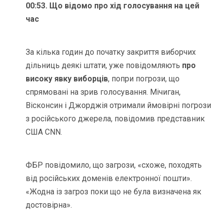
00:53. Що відомо про хід голосування на цей
час
За кілька годин до початку закриття виборчих
дільниць деякі штати, уже повідомляють
про
високу явку виборців
, попри погрози, що
спрямовані на зрив голосування. Мічиган,
Вісконсин і Джорджія отримали ймовірні погрози
з російського джерела, повідомив представник
США CNN.
ФБР повідомило, що загрози, «схоже, походять
від російських доменів електронної пошти».
«Жодна із загроз поки що не була визначена як
достовірна».