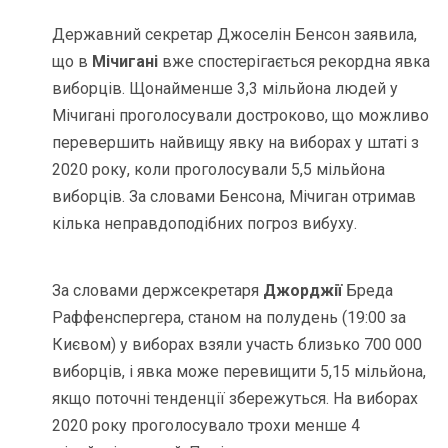
Державний секретар Джоселін Бенсон заявила,
що в
Мічигані
вже спостерігається рекордна явка
виборців. Щонайменше 3,3 мільйона людей у ​​
Мічигані проголосували достроково, що можливо
перевершить найвищу явку на виборах у штаті з
2020 року, коли проголосували 5,5 мільйона
виборців. За словами Бенсона, Мічиган отримав
кілька неправдоподібних погроз вибуху.
За словами держсекретаря
Джорджії
Бреда
Раффенспергера, станом на полудень (19:00 за
Києвом) у виборах взяли участь близько 700 000
виборців, і явка може перевищити 5,15 мільйона,
якщо поточні тенденції збережуться. На виборах
2020 року проголосувало трохи менше 4