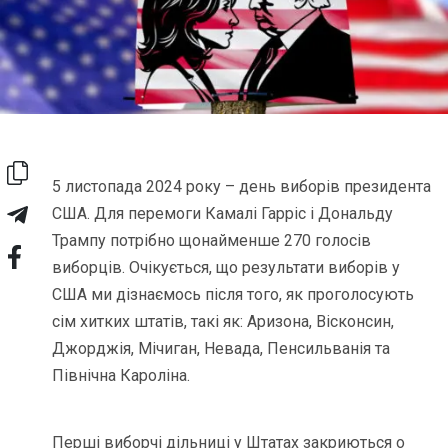
5 листопада 2024 року – день виборів президента
США. Для перемоги Камалі Гарріс і Дональду
Трампу потрібно щонайменше 270 голосів
виборців. Очікується, що результати виборів у
США ми дізнаємось після того, як проголосують
сім хитких штатів, такі як: Аризона, Вісконсин,
Джорджія, Мічиган, Невада, Пенсильванія та
Північна Кароліна.
Перші виборчі дільниці у Штатах закриються о