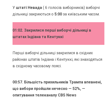
У
штаті Невада
( 6 голосів виборників) виборчі
дільниці закриються о
5:00
за київським часом.
01:02. Закрилися перші виборчі дільниці в
штатах Індіана та Кентуккі
Перші виборчі дільниці закрилися в східних
районах штатів Індіана і Кентуккі, які знаходяться
в східному часовому поясі.
00:57.
Більшість прихильників Трампа впевнені,
що вибори пройшли нечесно — 52%, —
опитування телеканалу CBS News