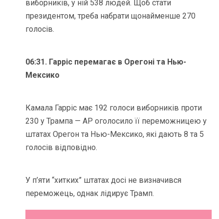
виборників, у ній 538 людей. Щоб стати
президентом, треба набрати щонайменше 270
голосів.
06:31. Гарріс перемагає в Орегоні та Нью-
Мексико
Камала Гарріс має 192 голоси виборників проти
230 у Трампа — АР оголосило її переможницею у
штатах Орегон та Нью-Мексико, які дають 8 та 5
голосів відповідно.
У п’яти “хитких” штатах досі не визначився
переможець, однак лідирує Трамп.