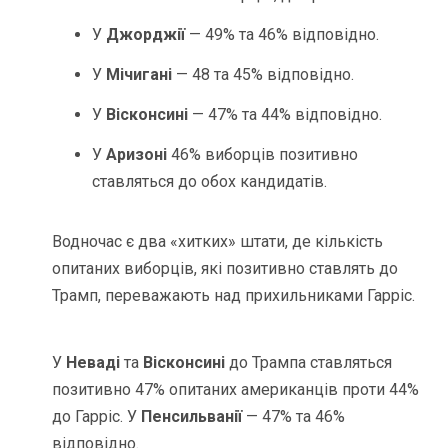
У
Джорджії
— 49% та 46% відповідно.
У
Мічигані
— 48 та 45% відповідно.
У
Вісконсині
— 47% та 44% відповідно.
У
Аризоні
46% виборців позитивно
ставляться до обох кандидатів.
Водночас є два «хитких» штати, де кількість
опитаних виборців, які позитивно ставлять до
Трамп, переважають над прихильниками Гарріс.
У
Неваді
та
Вісконсині
до Трампа ставляться
позитивно 47% опитаних американців проти 44%
до Гарріс. У
Пенсильванії
— 47% та 46%
відповідно.