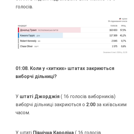
голосів.
01:08.
Коли у «хитких» штатах закриються
виборчі дільниці?
У
штаті Джорджія
( 16 голосів виборників)
виборчі дільниці закриються о
2:00
за київським
часом.
У штаті
Північна Кароліна
( 16 голосів