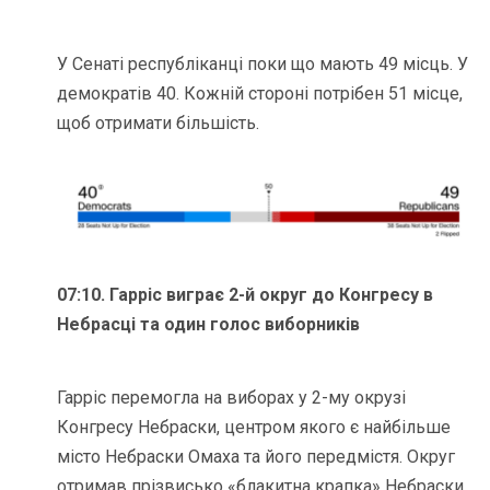
У Сенаті республіканці поки що мають 49 місць. У
демократів 40. Кожній стороні потрібен 51 місце,
щоб отримати більшість.
07:10. Гарріс виграє 2-й округ до Конгресу в
Небрасці та один голос виборників
Гарріс перемогла на виборах у 2-му окрузі
Конгресу Небраски, центром якого є найбільше
місто Небраски Омаха та його передмістя. Округ
отримав прізвисько «блакитна крапка» Небраски