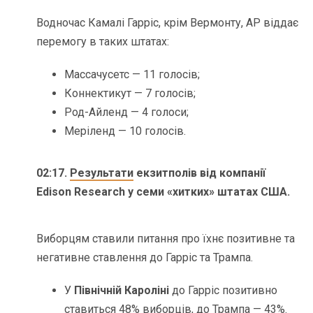
Водночас Камалі Гарріс, крім Вермонту, АР віддає
перемогу в таких штатах:
Массачусетс — 11 голосів;
Коннектикут — 7 голосів;
Род-Айленд — 4 голоси;
Меріленд — 10 голосів.
02:17.
Результати
екзитполів від компанії
Edison Research у семи «хитких» штатах США.
Виборцям ставили питання про їхнє позитивне та
негативне ставлення до Гарріс та Трампа.
У
Північній Кароліні
до Гарріс позитивно
ставиться 48% виборців, до Трампа — 43%.