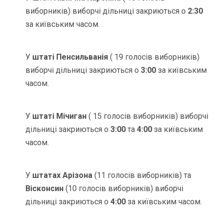
виборників) виборчі дільниці закриються о
2:30
за київським часом.
У
штаті Пенсильванія
( 19 голосів виборників)
виборчі дільниці закриються о
3:00
за київським
часом.
У
штаті Мічиган
( 15 голосів виборників) виборчі
дільниці закриються о
3:00
та
4:00
за київським
часом.
У
штатах Арізона
(11 голосів виборників) та
Вісконсин
(10 голосів виборників) виборчі
дільниці закриються о
4:00
за київським часом.