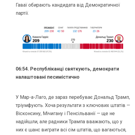
Гаваї обирають кандидата від Демократичної
партії.
06:54. Республіканці святкують, демократи
налаштовані песимістично
У Мар-а-Лаго, де зараз перебуває Дональд Трамп,
тріумфують. Хоча результати з ключових штатів —
Вісконсину, Мічигану і Пенсільванії — ще не
надійшли, але радники Трампа вважають, що у
них є шанс виграти всі сім штатів, що вагаються,