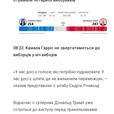
отримали чотирьох виборників
08:22. Камала Гарріс не звертатиметься до
виборців у ніч виборів
«У нас досі є голоси, які потрібно підрахувати. У
нас досі є штати, де не визначили переможця», —
сказав представник її штабу Седрік Річмонд.
Водночас її суперник Дональд Трамп уже
готується до виступу перед прихильниками.