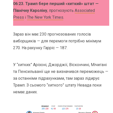
06:23. Трамп бере перший «хиткий» штат —
Північну Кароліну
, прогнозують
Associated
Press
і
The New York Times
.
Зараз він має 230 прогнозованих голосів
виборщиків — для перемоги потрібно мінімум
270. На рахунку Гарріс — 187.
У “хитких” Арізоні, Джорджії, Віскончині, Мічигані
та Пенсильванії ще не визначився переможець —
за останніми підрахунками, там зараз лідирує
Трамп. З сьомого “хиткого” штату Невада поки
немає даних.