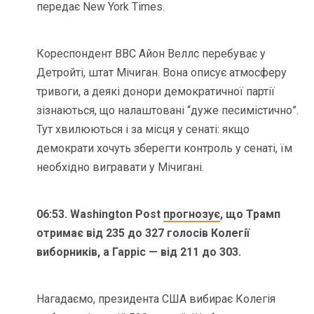
передає New York Times.
Кореспондент ВВС Айон Веллс перебуває у
Детройті, штат Мічиган. Вона описує атмосферу
тривоги, а деякі донори демократичної партії
зізнаються, що налаштовані “дуже песимістично”.
Тут хвилюються і за місця у сенаті: якщо
демократи хочуть зберегти контроль у сенаті, їм
необхідно вигравати у Мічигані.
06:53. Washington Post
прогнозує
, що Трамп
отримає від 235 до 327 голосів Колегії
виборників, а Гарріс — від 211 до 303.
Нагадаємо, президента США вибирає Колегія