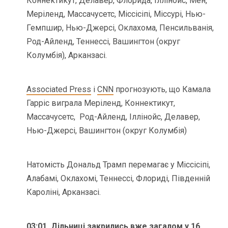
Коннектикут, Делавер, Флорида, Іллінойс, Мен,
Меріленд, Массачусетс, Міссісіпі, Міссурі, Нью-
Гемпшир, Нью-Джерсі, Оклахома, Пенсильванія,
Род-Айленд, Теннессі, Вашингтон (округ
Колумбія), Арканзасі.
Associated Press
і
CNN
прогнозують, що Камала
Гарріс виграла Меріленд, Коннектикут,
Массачусетс,
Род-Айленд, Іллінойс, Делавер,
Нью-Джерсі, Вашингтон (округ Колумбія)
Натомість Дональд Трамп перемагає у Міссісіпі,
Алабамі, Оклахомі, Теннессі, Флориді, Південній
Кароліні, Арканзасі.
03:01. Дільниці закрились вже загалом у 16