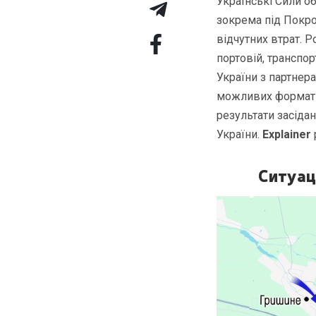
Українські Сили о
зокрема під Покр
відчутних втрат. Р
портовій, транспор
України з партнер
можливих форматі
результати засіда
України.
Explainer
Ситуац