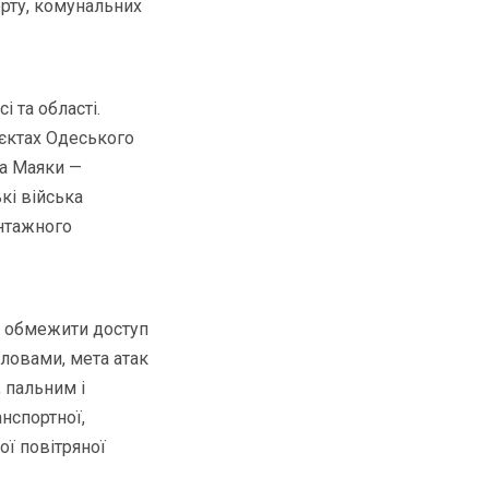
орту, комунальних
 та області.
’єктах Одеського
ла Маяки —
кі війська
антажного
ї обмежити доступ
словами, мета атак
 пальним і
нспортної,
ої повітряної