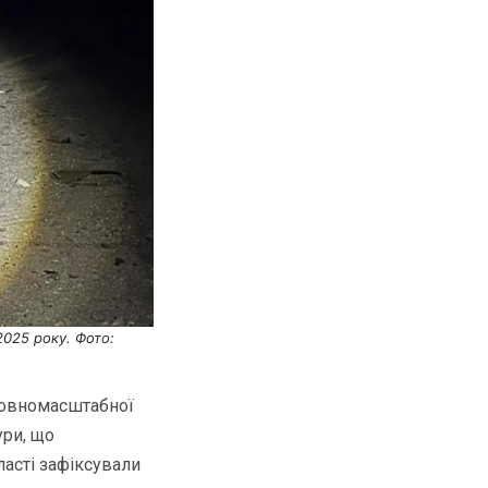
2025 року. Фото:
 повномасштабної
ури, що
ласті зафіксували