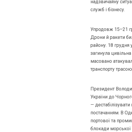
надзвичайну ситуа
служб і бізнесу.
Упродовж 15–21 гру
Дрони й ракети бил
району. 18 грудня
загинула цивільна 
масовано атакувал
транспорту трасо
Президент Володим
України до Чорног
— дестабілізувати
постачанням. В Од
портової та проми
блокади морської 