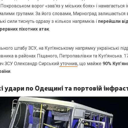
д Покровськом ворог «зав’яз у міських боях» і намагається 
 малими групами. За його словами, Мирноград залишаєтьс
ькі сили тиснуть одразу з кількох напрямків і
перейшли від
рервних піхотних атак
.
ьного штабу ЗСУ, на Куп’янському напрямку українські під
ивника в районах Піщаного, Петропавлівки та Куп’янська. 1
ч ЗСУ Олександр Сирський
уточнив
, що майже
90% Куп’ян
раїни
.
кі удари по Одещині та портовій інфрас