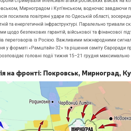
борони стримували інтенсивні атаки російських військ на кі
овськом, Мирноградом і Куп’янськом, водночас завдаючи 
осія посилила повітряні удари по Одеській області, зосере
тній та енергетичній інфраструктурі. Паралельно тривали ск
ами щодо безпекових гарантій, військової та фінансової під
в переговорів із Росією. Важливими міжнародними сигна
ння у форматі «Рамштайн-32» та рішення саміту Євроради п
розповідає головні події тижня 15–21 грудня максимально 
ія на фронті: Покровськ, Мирноград, Ку