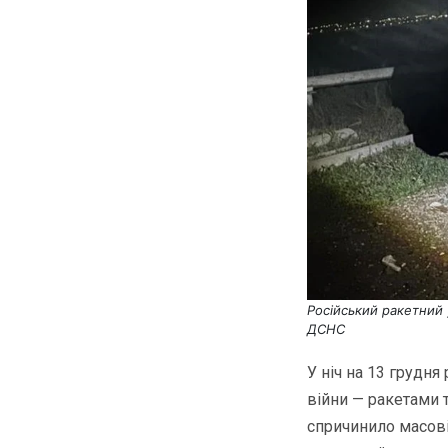
Російський ракетний 
ДСНС
У ніч на 13 грудн
війни — ракетами 
спричинило масові 