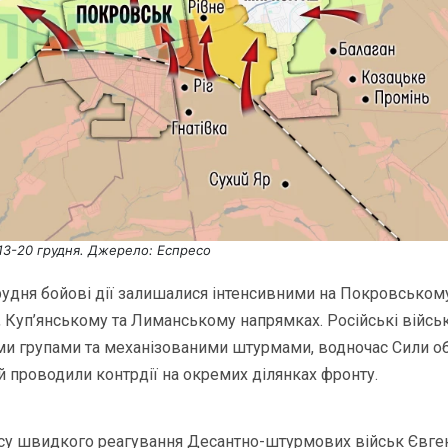
 13-20 грудня. Джерело: Еспресо
удня бойові дії залишалися інтенсивними на Покровському
Куп’янському та Лиманському напрямках. Російські війсь
ми групами та механізованими штурмами, водночас Сили о
й проводили контрдії на окремих ділянках фронту.
су швидкого реагування Десантно-штурмових військ Євген