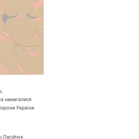
,
ка намагалися
борони України
 Ласійчук