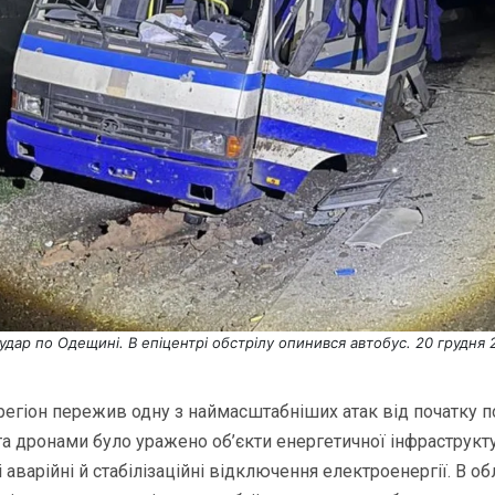
удар по Одещині. В епіцентрі обстрілу опинився автобус. 20 грудня 
я регіон пережив одну з наймасштабніших атак від початку
та дронами було уражено об’єкти енергетичної інфраструкт
аварійні й стабілізаційні відключення електроенергії. В об