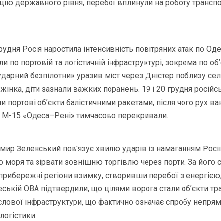
цію державного рівня, перебої вплинули на роботу трансп
дня Росія наростила інтенсивність повітряних атак по Одесі
и по портовій та логістичній інфраструктурі, зокрема по об
 ударний безпілотник уразив міст через Дністер поблизу се
жінка, діти зазнали важких поранень. 19 і 20 грудня російсь
и портові об’єкти балістичними ракетами, після чого рух в
ю М-15 «Одеса–Рені» тимчасово перекривали.
ир Зеленський пов’язує хвилю ударів із намаганням Росі
о моря та зірвати зовнішню торгівлю через порти. За його 
 прибережні регіони взимку, створивши перебої з енергією,
еській ОВА підтвердили, що цілями ворога стали об’єкти тра
слової інфраструктури, що фактично означає спробу непрям
логістики.