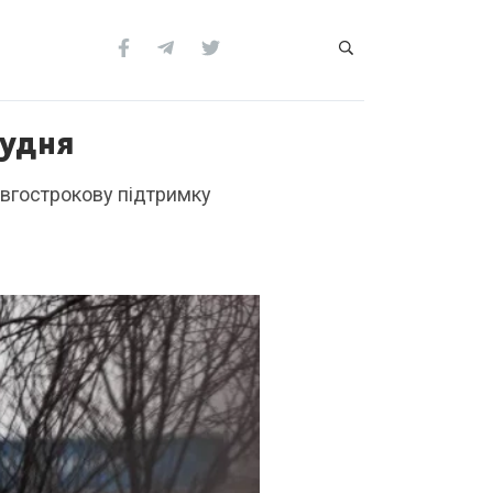
рудня
овгострокову підтримку