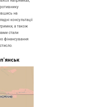
лькох напрямках,
противнику
дившись на
ладні консультації
тримки, а також
лами стали
ро фінансування
стисло.
п’янськ