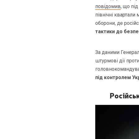
повідомив
, що пі
північні квартали
оборони, де російс
тактики до безпе
За даними Генерал
штурмові дії прот
головнокомандува
під контролем Ук
Російсь