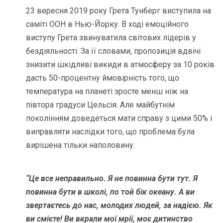
23 вересня 2019 року Грета Тунберг виступила на
саміті ООН в Нью-Йорку. В ході емоційного
виступу Грета звинуватила світових лідерів у
бездіяльності. За її словами, пропозиція вдвічі
знизити шкідливі викиди в атмосферу за 10 років
дасть 50-процентну ймовірність того, що
температура на планеті зросте менш ніж на
півтора градуси Цельсія. Але майбутнім
поколінням доведеться мати справу з цими 50% і
виправляти наслідки того, що проблема була
вирішена тільки наполовину.
“Це все неправильно. Я не повинна бути тут. Я
повинна бути в школі, по той бік океану. А ви
звертаєтесь до нас, молодих людей, за надією. Як
ви смієте! Ви вкрали мої мрії, моє дитинство