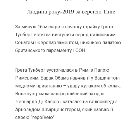
Людина року-2019 за версією Time
За минулі 16 місяців з початку страйку Грета
Тунберг встигла виступити перед італійським
Сенатом і Європарламентом, нижньою палатою
британського парламенту і ООН.
Грета Тунберг зустрічалася в Римі з Папою
Римським. Барак Обама навчив її у Вашингтоні
модному привітанню – удару кулаком об кулак.
Вона зустрічала каліфорнійський захід із
Леонардо Ді Капріо і каталася на велосипеді з
Арнольдом Шварценеггером, який назвав її
своєю “героїнею”.