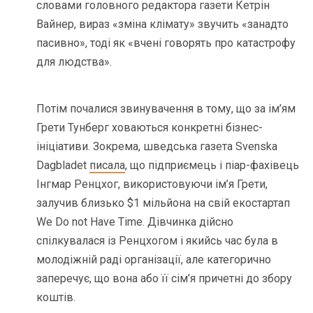
словами головного редактора газети Кетрін
Вайнер, вираз «зміна клімату» звучить «занадто
пасивно», тоді як «вчені говорять про катастрофу
для людства».
Потім почалися звинувачення в тому, що за ім’ям
Грети Тунберг ховаються конкретні бізнес-
ініціативи. Зокрема, шведська газета Svenska
Dagbladet
писала
, що підприємець і піар-фахівець
Інгмар Ренцхог, використовуючи ім’я Грети,
залучив близько $1 мільйона на свій екостартап
We Do not Have Time. Дівчинка дійсно
спілкувалася із Ренцхогом і якийсь час була в
молодіжній раді організації, але категорично
заперечує, що вона або її сім’я причетні до збору
коштів.