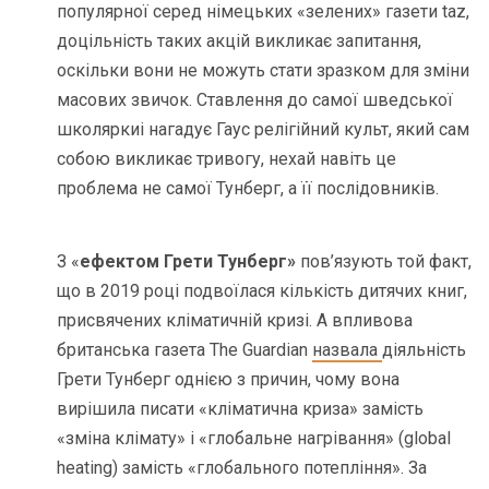
популярної серед німецьких «зелених» газети taz,
доцільність таких акцій викликає запитання,
оскільки вони не можуть стати зразком для зміни
масових звичок. Ставлення до самої шведської
школяркиі нагадує Гаус релігійний культ, який сам
собою викликає тривогу, нехай навіть це
проблема не самої Тунберг, а її послідовників.
З «
ефектом Грети Тунберг»
пов’язують той факт,
що в 2019 році подвоїлася кількість дитячих книг,
присвячених кліматичній кризі. А впливова
британська газета The Guardian
назвала
діяльність
Грети Тунберг однією з причин, чому вона
вирішила писати «кліматична криза» замість
«зміна клімату» і «глобальне нагрівання» (global
heating) замість «глобального потепління». За