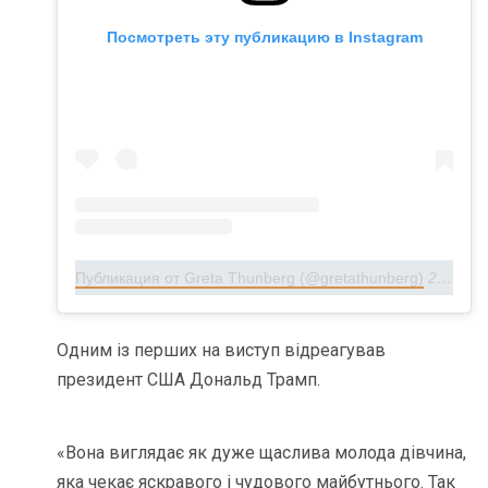
Посмотреть эту публикацию в Instagram
Публикация от Greta Thunberg (@gretathunberg)
23 Сен 2019 в 8:40 PDT
Одним із перших на виступ відреагував
президент США Дональд Трамп.
«Вона виглядає як дуже щаслива молода дівчина,
яка чекає яскравого і чудового майбутнього. Так