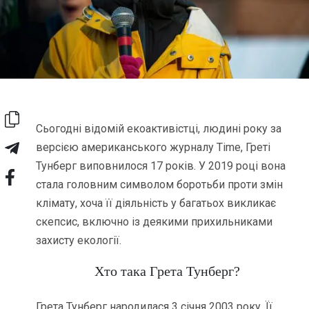
Сьогодні відомій екоактивістці, людині року за
версією американського журналу Time, Греті
Тунберг виповнилося 17 років. У 2019 році вона
стала головним символом боротьби проти змін
клімату, хоча її діяльність у багатьох викликає
скепсис, включно із деякими прихильниками
захисту екології.
Хто така Грета Тунберг?
Грета Тунберг народилася 3 січня 2003 року. Її