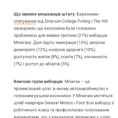
Що хвилює мешканців штату:
Березневе
опитування
від Emerson College Polling і The Hill
засвідчило, що економіка була головною
проблемою для майже третини (31%) виборців
Мічигану. Далі йдуть імміграція (13%), загрози
демократії (12%), охорона здоров’я (10%),
доступність житла (8%), освіта (7%), злочинність
(7%) і доступ до абортів (5%).
Ключові групи виборців:
Мічиган – це
промисловий штат, в якому автовиробництво є
головним рушієм економіки. У Мічигані містяться
штаб-квартири General Motors і Ford. Білі виборці з
робітничого класу та профспілкове голосування
визначатиме, хто з кандидатів переможе у штаті.