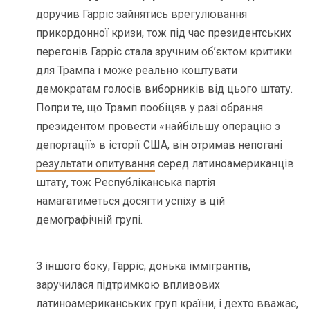
доручив Гарріс зайнятись врегулювання
прикордонної кризи, тож під час президентських
перегонів Гарріс стала зручним об’єктом критики
для Трампа і може реально коштувати
демократам голосів виборників від цього штату.
Попри те, що Трамп пообіцяв у разі обрання
президентом провести «найбільшу операцію з
депортації» в історії США, він отримав непогані
результати опитування
серед латиноамериканців
штату, тож Республіканська партія
намагатиметься досягти успіху в цій
демографічній групі.
З іншого боку, Гарріс, донька іммігрантів,
заручилася підтримкою впливових
латиноамериканських груп країни, і дехто вважає,