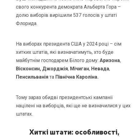
свого конкурента демократа Альберта Гора –
долю виборів вирішили 537 голосів у штаті
Флорида.
На виборах президента США у 2024 році – сім
хитких штатів, які визначатимуть, хто буде
майбутнім господарем Білого дому:
Аризона
,
Вісконсин,
Джорджія
,
Мічиган
,
Невада
,
Пенсильванія
та
Північна Кароліна.
Тому зараз обидві президентські кампанії
націлені на виборців, які ще не визначилися у цих
штатах.
Хиткі штати
:
особливості,