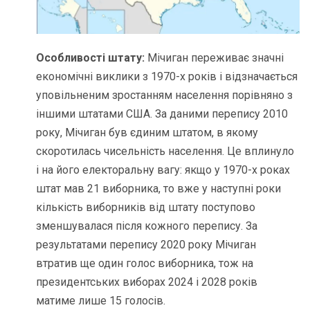
Особливості штату:
Мічиган переживає значні
економічні виклики з 1970-х років і відзначається
уповільненим зростанням населення порівняно з
іншими штатами США. За даними перепису 2010
року, Мічиган був єдиним штатом, в якому
скоротилась чисельність населення. Це вплинуло
і на його електоральну вагу: якщо у 1970-х роках
штат мав 21 виборника, то вже у наступні роки
кількість виборників від штату поступово
зменшувалася після кожного перепису. За
результатами перепису 2020 року Мічиган
втратив ще один голос виборника, тож на
президентських виборах 2024 і 2028 років
матиме лише 15 голосів.