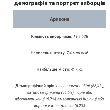
демографія та портрет виборців
Аризона
Кількість виборників:
11 з 538
Населення штату:
7,4 млн осіб
Найбільше місто:
Фінікс
Демографічний зріз:
неіспаномовні білі (53,4%),
латиноамериканці (31,6%), чорні або
афроамериканці (5,7%), американські індіанці або
корінні жителі Аляски (5,2%)