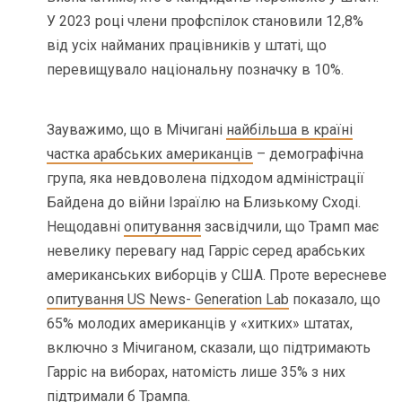
У 2023 році члени профспілок становили 12,8%
від усіх найманих працівників у штаті, що
перевищувало національну позначку в 10%.
Зауважимо, що в Мічигані
найбільша в країні
частка арабських американців
– демографічна
група, яка невдоволена підходом адміністрації
Байдена до війни Ізраїлю на Близькому Сході.
Нещодавні
опитування
засвідчили, що Трамп має
невелику перевагу над Гарріс серед арабських
американських виборців у США. Проте вересневе
опитування US News- Generation Lab
показало, що
65% молодих американців у «хитких» штатах,
включно з Мічиганом, сказали, що підтримають
Гарріс на виборах, натомість лише 35% з них
підтримали б Трампа.