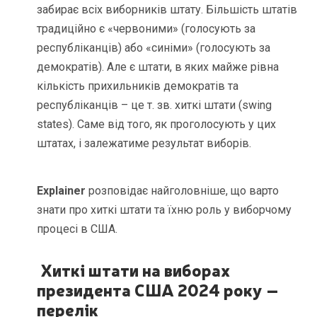
забирає всіх виборників штату. Більшість штатів
традиційно є «червоними» (голосують за
республіканців) або «синіми» (голосують за
демократів). Але є штати, в яких майже рівна
кількість прихильників демократів та
республіканців – це т. зв. хиткі штати (swing
states). Саме від того, як проголосують у цих
штатах, і залежатиме результат виборів.
Explainer
розповідає найголовніше, що варто
знати про хиткі штати та їхню роль у виборчому
процесі в США.
Хиткі штати на виборах
президента США 2024 року –
перелік