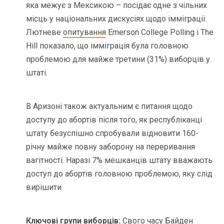
яка межує з Мексикою – посідає одне з чільних
місць у національних дискусіях щодо імміграції.
Лютневе
опитування
Emerson College Polling і The
Hill показало, що імміграція була головною
проблемою для майже третини (31%) виборців у
штаті.
В Аризоні також актуальним є питання щодо
доступу до абортів після того, як республіканці
штату безуспішно спробували відновити 160-
річну майже повну заборону на переривання
вагітності. Наразі 7% мешканців штату вважають
доступ до абортів головною проблемою, яку слід
вирішити.
Ключові групи виборців:
Свого часу Байден