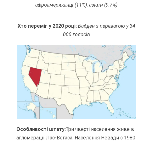
афроамериканці (11%), азіати (9,7%)
Хто переміг у 2020 році:
Байден з перевагою у 34
000 голосів
Особливості штату:
Три чверті населення живе в
агломерації Лас-Вегаса. Населення Невади з 1980