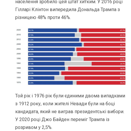
населення зробило цей штат хитким. У 2016 році
Гілларі Клінтон випередила Дональда Трампа з
різницею 48% проти 46%.
Той рік і 1976 рік були єдиними двома випадками
з 1912 року, коли жителі Невади були на боці
кандидата, який не виграв президентські вибори.
У 2020 році Джо Байден переміг Трампа із
розривом у 2,5%.