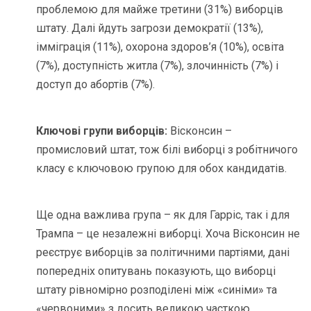
проблемою для майже третини (31%) виборців
штату. Далі йдуть загрози демократії (13%),
імміграція (11%), охорона здоров’я (10%), освіта
(7%), доступність житла (7%), злочинність (7%) і
доступ до абортів (7%).
Ключові групи виборців:
Вісконсин –
промисловий штат, тож білі виборці з робітничого
класу є ключовою групою для обох кандидатів.
Ще одна важлива група – як для Гарріс, так і для
Трампа – це незалежні виборці. Хоча Вісконсин не
реєструє виборців за політичними партіями, дані
попередніх опитувань показують, що виборці
штату рівномірно розподілені між «синіми» та
«червоними» з досить великою часткою