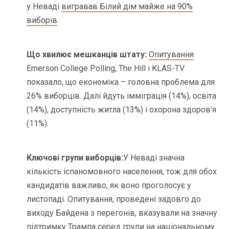
у Неваді
вигравав Білий дім майже на 90%
виборів
.
Що хвилює мешканців штату:
Опитування
Emerson College Polling, The Hill і KLAS-TV
показало, що економіка – головна проблема для
26% виборців. Далі йдуть імміграція (14%), освіта
(14%), доступність житла (13%) і охорона здоров’я
(11%).
Ключові групи виборців:
У Неваді значна
кількість іспаномовного населення, тож для обох
кандидатів важливо, як воно проголосує у
листопаді. Опитування, проведені задовго до
виходу Байдена з перегонів, вказували на значну
підтримку Трампа серед групи на національному