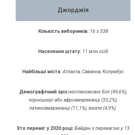
Джорджія
Кількість виборників:
16 з 538
Населення штату:
11 млн осіб
Найбільші міста:
Атланта, Саванна, Колумбус
Демографічний зріз:
неіспаномовні білі (49,6%),
чорношкірі або афроамериканці (33,2%),
латиноамериканці (11,1%), азіати (4,9%).
Хто переміг у 2020 році:
Байден з перевагою у 13