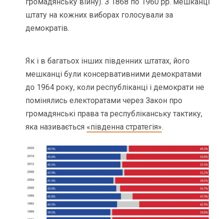
громадянську війну). З 1868 по 1960 рр. мешканці
штату на кожних виборах голосували за
демократів.
Як і в багатьох інших південних штатах, його
мешканці були консервативними демократами
до 1964 року, коли республіканці і демократи не
помінялись електоратами через Закон про
громадянські права та республіканську тактику,
яка називається
«південна стратегія»
.