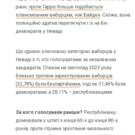
рівні,
проте Гарріс більше подобається
іспаномовним виборцям, ніж Байден
. Схоже, вона
потенційно здатна перетягнути і їх на бік
демократів у Неваді.
Ще однією ключовою категорію виборців у
Неваді є ті, хто голосуватиме за незалежних
кандидатів. Станом на листопад 2023 року
близько третини зареєстрованих виборців
(32,78%) були безпартійними
, тоді як 31,46% були
демократами, а 28,11% – республіканцями.
За кого голосували раніше?
Республіканці
домінували у штаті з кінця 60-х до кінця 80-х
років, проте стрімке зростання чисельності