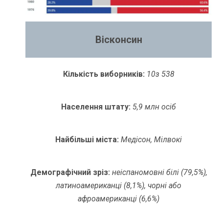
Вісконсин
Кількість виборників:
10
з 538
Населення штату:
5,9 млн осіб
Найбільші міста:
Медісон, Мілвокі
Демографічний зріз:
неіспаномовні білі (79,5%),
латиноамериканці (8,1%), чорні або
афроамериканці (6,6%)