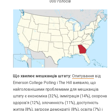
000 голосів
Що хвилює мешканців штату:
Опитування
від
Emerson College Polling і The Hill виявило, що
найголовнішими проблемами для мешканців
штату є економіка (32%), імміграція (14%), охорона
здоров’я (12%), злочинність (11%), доступність
житла (8%), загрози демократії (8%), освіта (7%) і