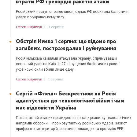
втрати РФ і рекордні ракетні атаки
Російський наступ сповільнився, однак РФ посилила балістичні
удари по українському тилу.
Євген Киричук
|
3 серпня
Обстріл Києва 1 серпня: що відомо про
загиблих, постраждалих і руйнування
Росія кількома хвилями атакувала Україну, спрямувавши
основний удар на Київ. Із 27 запущених балістичних ракет
українські сили збили лише одну.
Євген Киричук
|
1 серпня
Сергій «Флеш» Бескрестнов: як Росія
адаптується до технологічної війни і чим
має відповісти Україна
Позаштатний радник президента з питань розвитку технологічних
напрямів оборони — про нову тактику російських ударів, захист
прифронтових територій, реактивні «шахеди» та протидію РЕБ.