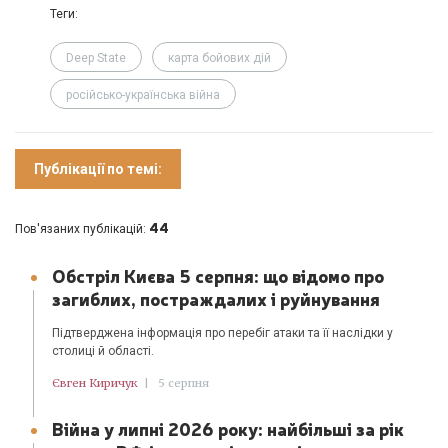
Теги:
Deep State
карта бойових дій
російсько-українська війна
Публікації по темі:
44
Пов'язаних публікацій:
Обстріл Києва 5 серпня: що відомо про
загиблих, постраждалих і руйнування
Підтверджена інформація про перебіг атаки та її наслідки у
столиці й області.
Євген Киричук
|
5 серпня
Війна у липні 2026 року: найбільші за рік