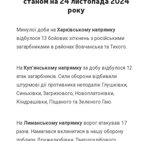
станом на 24 листопада 2024
року
Минулої доби на
Харківському напрямку
відбулося 13 бойових зіткнень з російськими
загарбниками в районах Вовчанська та Тихого.
На
Куп’янському напрямку
за добу відбулося 12
атак загарбників. Сили оборони відбивали
штурмові дії противника неподалік Глушківки,
Синьківки, Загризового, Новоплатонівки,
Кіндрашівки, Піщаного та Зеленого Гаю.
На
Лиманському напрямку
ворог атакував 17
разів. Намагався вклинитися в нашу оборону
поблизу Дружелюбівки, Твердохлібового,