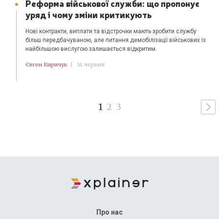
Реформа військової служби: що пропонує
уряд і чому зміни критикують
Нові контракти, виплати та відстрочки мають зробити службу
більш передбачуваною, але питання демобілізації військових із
найбільшою вислугою залишається відкритим.
Євген Киричук
|
14 червня
1
2
3
Про нас