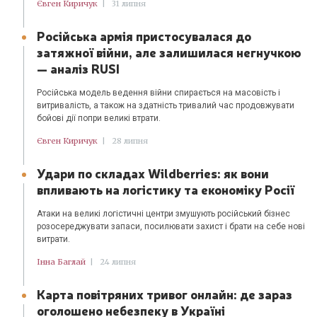
Євген Киричук
|
31 липня
Російська армія пристосувалася до
затяжної війни, але залишилася негнучкою
— аналіз RUSI
Російська модель ведення війни спирається на масовість і
витривалість, а також на здатність тривалий час продовжувати
бойові дії попри великі втрати.
Євген Киричук
|
28 липня
Удари по складах Wildberries: як вони
впливають на логістику та економіку Росії
Атаки на великі логістичні центри змушують російський бізнес
розосереджувати запаси, посилювати захист і брати на себе нові
витрати.
Інна Баглай
|
24 липня
Карта повітряних тривог онлайн: де зараз
оголошено небезпеку в Україні