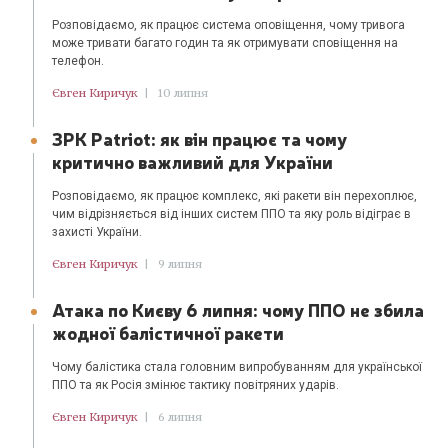
Розповідаємо, як працює система оповіщення, чому тривога
може тривати багато годин та як отримувати сповіщення на
телефон.
Євген Киричук
|
10 липня
ЗРК Patriot: як він працює та чому
критично важливий для України
Розповідаємо, як працює комплекс, які ракети він перехоплює,
чим відрізняється від інших систем ППО та яку роль відіграє в
захисті України.
Євген Киричук
|
9 липня
Атака по Києву 6 липня: чому ППО не збила
жодної балістичної ракети
Чому балістика стала головним випробуванням для української
ППО та як Росія змінює тактику повітряних ударів.
Євген Киричук
|
6 липня