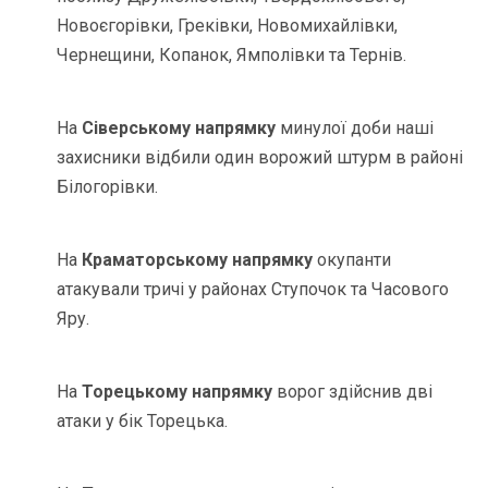
Новоєгорівки, Греківки, Новомихайлівки,
Чернещини, Копанок, Ямполівки та Тернів.
На
Сіверському напрямку
минулої доби наші
захисники відбили один ворожий штурм в районі
Білогорівки.
На
Краматорському напрямку
окупанти
атакували тричі у районах Ступочок та Часового
Яру.
На
Торецькому напрямку
ворог здійснив дві
атаки у бік Торецька.