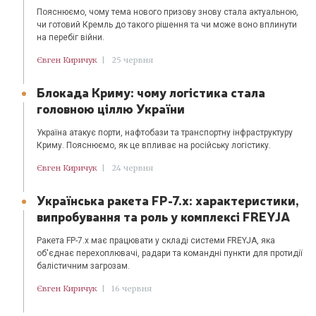
Пояснюємо, чому тема нового призову знову стала актуальною,
чи готовий Кремль до такого рішення та чи може воно вплинути
на перебіг війни.
Євген Киричук
|
25 червня
Блокада Криму: чому логістика стала
головною ціллю України
Україна атакує порти, нафтобази та транспортну інфраструктуру
Криму. Пояснюємо, як це впливає на російську логістику.
Євген Киричук
|
24 червня
Українська ракета FP-7.x: характеристики,
випробування та роль у комплексі FREYJA
Ракета FP-7.x має працювати у складі системи FREYJA, яка
об'єднає перехоплювачі, радари та командні пункти для протидії
балістичним загрозам.
Євген Киричук
|
16 червня