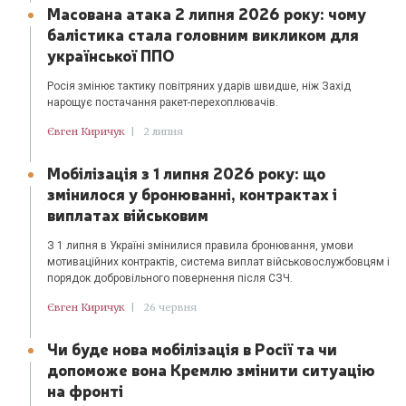
Масована атака 2 липня 2026 року: чому
балістика стала головним викликом для
української ППО
Росія змінює тактику повітряних ударів швидше, ніж Захід
нарощує постачання ракет-перехоплювачів.
Євген Киричук
|
2 липня
Мобілізація з 1 липня 2026 року: що
змінилося у бронюванні, контрактах і
виплатах військовим
З 1 липня в Україні змінилися правила бронювання, умови
мотиваційних контрактів, система виплат військовослужбовцям і
порядок добровільного повернення після СЗЧ.
Євген Киричук
|
26 червня
Чи буде нова мобілізація в Росії та чи
допоможе вона Кремлю змінити ситуацію
на фронті