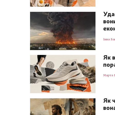
Уда
вон
еко
Інна Ба
Як в
пор
Марта 
Як 
вон