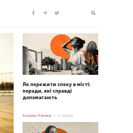
Як пережити спеку в місті:
поради, які справді
допомагають
Богдана Павлюк
|
4 серпня