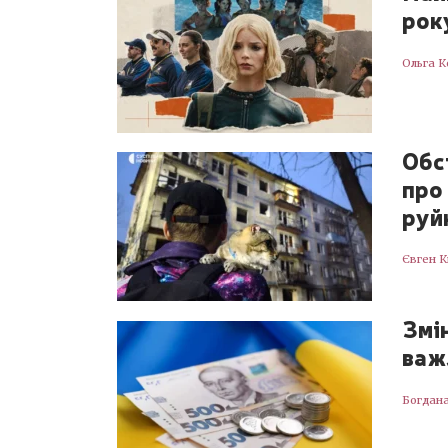
року
Ольга К
Обс
про
руй
Євген 
Змі
важ
Богдан