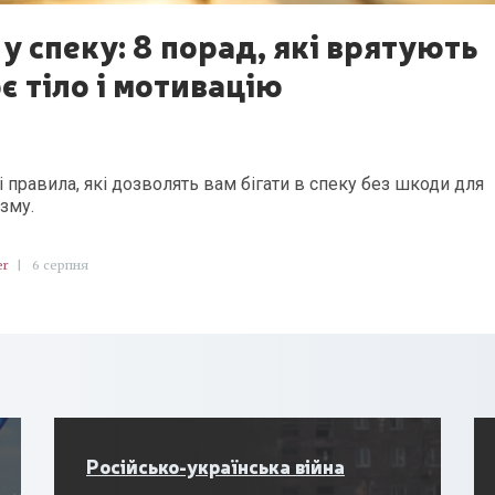
 у спеку: 8 порад, які врятують
є тіло і мотивацію
і правила, які дозволять вам бігати в спеку без шкоди для
ізму.
er
|
6 серпня
Російсько-українська війна