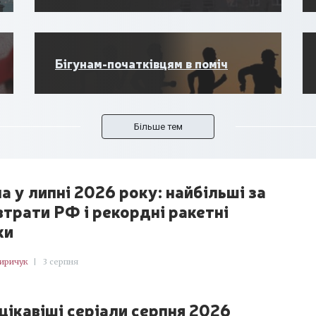
Бігунам-початківцям в поміч
Більше тем
а у липні 2026 року: найбільші за
 втрати РФ і рекордні ракетні
ки
Киричук
|
3 серпня
цікавіші серіали серпня 2026