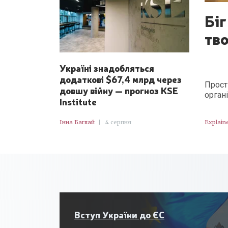
Біг
тво
Україні знадобляться
додаткові $67,4 млрд через
Прост
довшу війну — прогноз KSE
орган
Institute
Інна Баглай
|
4 серпня
Explain
Вступ України до ЄС