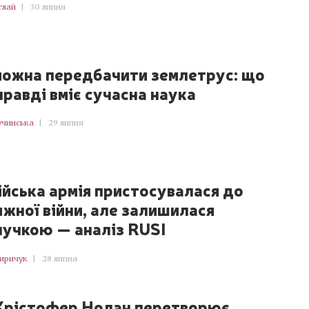
глай
|
30 липня
можна передбачити землетрус: що
правді вміє сучасна наука
учинська
|
29 липня
ійська армія пристосувалася до
яжної війни, але залишилася
нучкою — аналіз RUSI
Киричук
|
28 липня
Крістофер Нолан перетворює