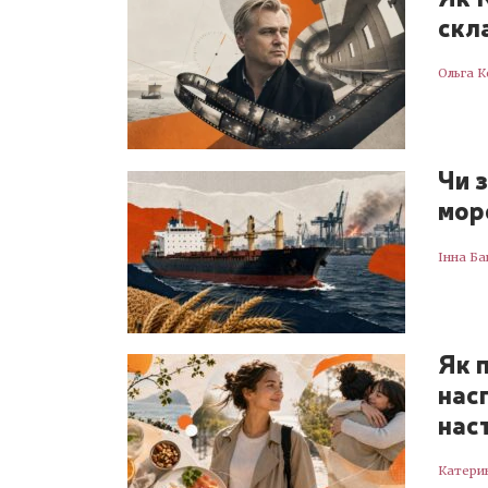
скла
Ольга К
Чи 
мор
Інна Ба
Як 
нас
нас
Катери