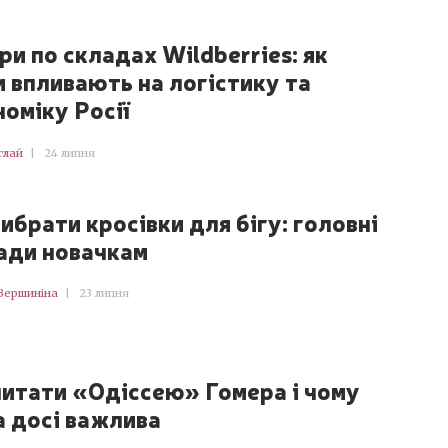
ри по складах Wildberries: як
и впливають на логістику та
номіку Росії
глай
|
24 липня
ибрати кросівки для бігу: головні
ади новачкам
Вершиніна
|
23 липня
читати «Одіссею» Гомера і чому
а досі важлива