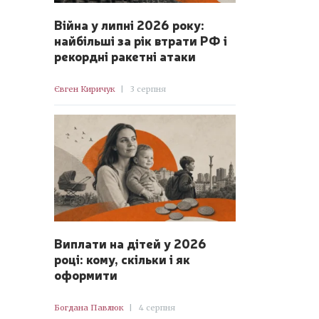
Війна у липні 2026 року:
найбільші за рік втрати РФ і
рекордні ракетні атаки
Євген Киричук
|
3 серпня
Виплати на дітей у 2026
році: кому, скільки і як
оформити
Богдана Павлюк
|
4 серпня