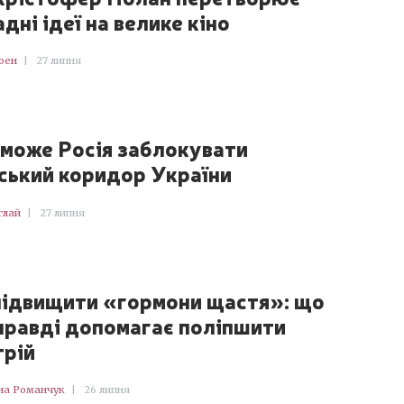
дні ідеї на велике кіно
оен
|
27 липня
зможе Росія заблокувати
ський коридор України
глай
|
27 липня
підвищити «гормони щастя»: що
правді допомагає поліпшити
трій
на Романчук
|
26 липня