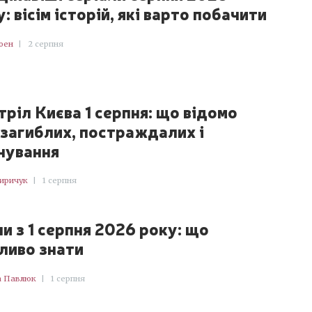
: вісім історій, які варто побачити
оен
|
2 серпня
тріл Києва 1 серпня: що відомо
 загиблих, постраждалих і
нування
Киричук
|
1 серпня
ни з 1 серпня 2026 року: що
ливо знати
а Павлюк
|
1 серпня