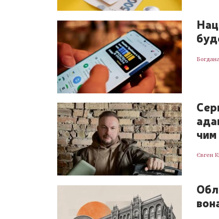
Нац
буд
Богдан
Сер
ада
чим
Євген 
Обл
вона