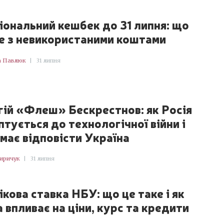
іональний кешбек до 31 липня: що
е з невикористаними коштами
а Павлюк
|
31 липня
гій «Флеш» Бескрестнов: як Росія
птується до технологічної війни і
 має відповісти Україна
Киричук
|
31 липня
ікова ставка НБУ: що це таке і як
 впливає на ціни, курс та кредити