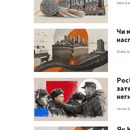
Інна Ба
Чи 
нас
Майя К
Рос
зат
нег
Євген 
Як 