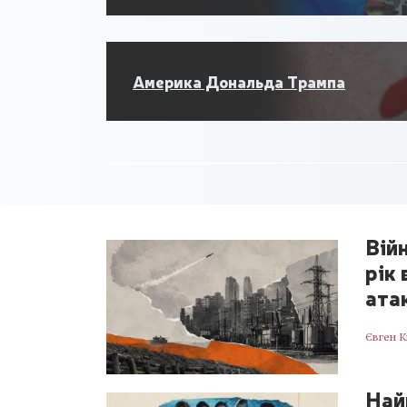
Америка Дональда Трампа
Війн
рік
ата
Євген 
Най