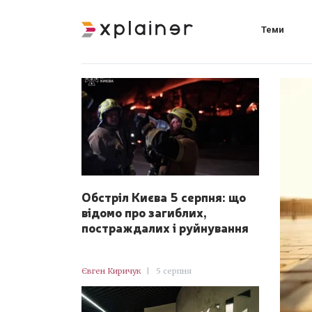
Теми
Обстріл Києва 5 серпня: що
відомо про загиблих,
постраждалих і руйнування
Євген Киричук
|
5 серпня