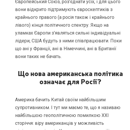
Європейський Союз, роз’єднати усіх, і для цього
вони відкрито підтримують євроскептиків з
крайнього правого (а росія також і крайнього
лівого) кінця політичного спектру. Якщо на
уламках Європи з’являться сильні індивідуальні
лідери, США будуть з ними співпрацювати. Поки
що ані у Франції, ані в Німеччині, ані в Британії
вони таких не бачать.
Що нова американська політика
означає для Росії?
Америка бачить Китай своїм найбільшим
супротивником. І тут ми маємо те, що я називаю
найбільшою геополітичною помилкою ХХІ
сторіччя: віру американців у можливість