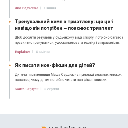
Яна Радченко
|
1 липня
Тренувальний кемп з триатлону: що це і
навіщо він потрібен – пояснює триатлет
Щоб досягти результів у будь-якому виді спорту, потрібно багато і
правильно тренуватися, удосконалювати техніку і витривалість.
Explainer
|
8 квітня
Як писати нон-фікшн для дітей?
Дитяча письменниця Маша Сердюк на прикладі власних книжок
пояснює, чому дітям потрібно читати нон-фікшн книжки.
Маша Сердюк
|
6 серпня