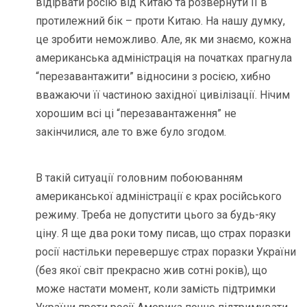
відірвати росію від Китаю та розвернути її в
протилежний бік – проти Китаю. На нашу думку,
це зробити неможливо. Але, як ми знаємо, кожна
американська адміністрація на початках прагнула
“перезавантажити” відносини з росією, хибно
вважаючи її частиною західної цивілізації. Нічим
хорошим всі ці “перезавантаження” не
закінчилися, але то вже було згодом.
В такій ситуації головним побоюванням
американської адміністрації є крах російського
режиму. Треба не допустити цього за будь-яку
ціну. Я ще два роки тому писав, що страх поразки
росії настільки перевершує страх поразки України
(без якої світ прекрасно жив сотні років), що
може настати момент, коли замість підтримки