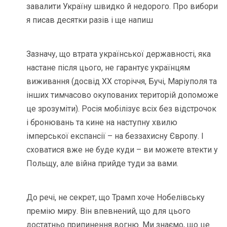
завалити Україну швидко й недорого. Про вибори
я писав десятки разів і ще напиш
Зазначу, що втрата української державності, яка
настане після цього, не гарантує українцям
виживання (досвід ХХ сторіччя, Бучі, Маріуполя та
інших тимчасово окупованих територій допоможе
це зрозуміти). Росія мобілізує всіх без відстрочок
і бронювань та кине на наступну хвилю
імперської експансії – на беззахисну Європу. І
сховатися вже не буде куди – ви можете втекти у
Польщу, але війна прийде туди за вами.
До речі, не секрет, що Трамп хоче Нобелівську
премію миру. Він впевнений, що для цього
достатньо припинення вогню. Ми знаємо, що це