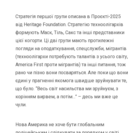
Стратегія першої групи описана в Проєкті-2025
від Heritage Foundation. Стратегію техноолігархів
формують Маск, Тіль, Сакс та інші представники
цієї когорти. Ці дві групи мають протилежні
погляди на оподаткування, спецслужби, мігрантів
(техноолігархи потребують талантів з усього світу,
America First проти мігрантів) та інші питання, тож
рано чи пізно вони посваряться. Але поки що вони
єдині у прагненні якомога швидше зруйнувати те,
що було. “Весь світ насильства ми зруйнуєм, з
корінням вирвем, а потім…” – десь ми вже це
чули.
Нова Америка не хоче бути глобальним
поліцейським і слідкувати за порядком у світі.