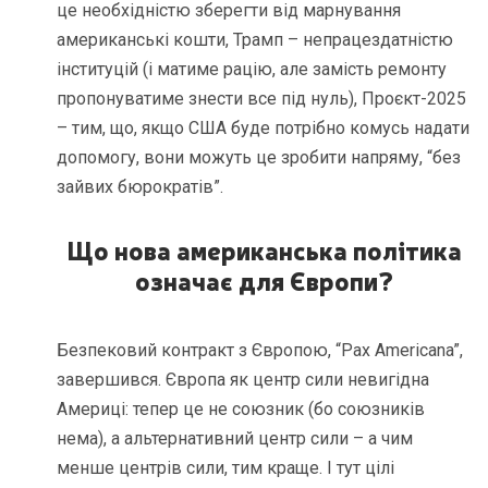
це необхідністю зберегти від марнування
американські кошти, Трамп – непрацездатністю
інституцій (і матиме рацію, але замість ремонту
пропонуватиме знести все під нуль), Проєкт-2025
– тим, що, якщо США буде потрібно комусь надати
допомогу, вони можуть це зробити напряму, “без
зайвих бюрократів”.
Що нова американська політика
означає для Європи?
Безпековий контракт з Європою, “Pax Americana”,
завершився. Європа як центр сили невигідна
Америці: тепер це не союзник (бо союзників
нема), а альтернативний центр сили – а чим
менше центрів сили, тим краще. І тут цілі