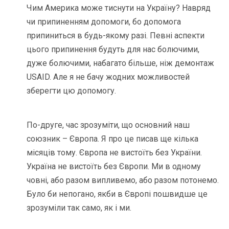
Чим Америка може тиснути на Україну? Навряд
чи припиненням допомоги, бо допомога
припиниться в будь-якому разі. Певні аспекти
цього припинення будуть для нас болючими,
дуже болючими, набагато більше, ніж демонтаж
USAID. Але я не бачу жодних можливостей
зберегти цю допомогу.
По-друге, час зрозуміти, що основний наш
союзник – Європа. Я про це писав ще кілька
місяців тому. Європа не вистоїть без України.
Україна не вистоїть без Європи. Ми в одному
човні, або разом випливемо, або разом потонемо.
Було би непогано, якби в Європі пошвидше це
зрозуміли так само, як і ми.