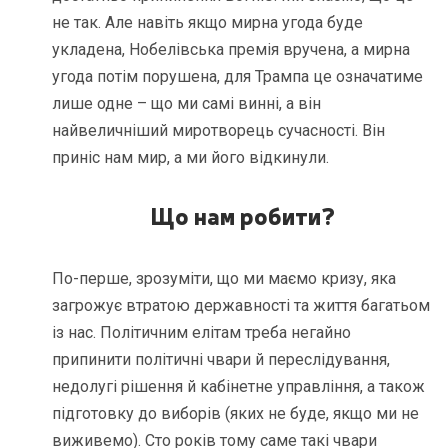
не так. Але навіть якщо мирна угода буде
укладена, Нобелівська премія вручена, а мирна
угода потім порушена, для Трампа це означатиме
лише одне – що ми самі винні, а він
найвеличніший миротворець сучасності. Він
приніс нам мир, а ми його відкинули.
Що нам робити?
По-перше, зрозуміти, що ми маємо кризу, яка
загрожує втратою державності та життя багатьом
із нас. Політичним елітам треба негайно
припинити політичні чвари й переслідування,
недолугі рішення й кабінетне управління, а також
підготовку до виборів (яких не буде, якщо ми не
виживемо). Сто років тому саме такі чвари