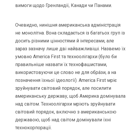
вимоги щодо Гренландії, Канади чи Панами.
Очевидно, нинішня американська адміністрація
не монолітна. Вона складається із багатьох груп із
досить різними цінностями й інтересами, але
зараз зазначу лише дві найважливіші. Назвемо їх
умовно America First та техноолігархи (було би
правильніше назвати їх технофашистами,
використовуючи це слово не для обрáзи, а на
позначення їхньої ідеології). America First мріє
зруйнувати світовий порядок, але посилити
американську державу, щоб Америка домінувала
над світом. Техноолігархи мріють зруйнувати
світовий порядок, включно з американською
державою, щоб над світом домінували їхні
технокорпорації.