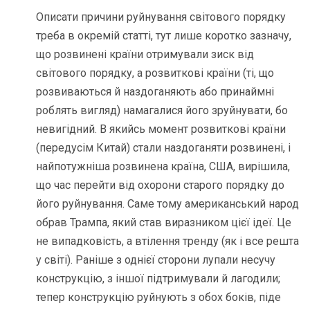
Описати причини руйнування світового порядку
треба в окремій статті, тут лише коротко зазначу,
що розвинені країни отримували зиск від
світового порядку, а розвиткові країни (ті, що
розвиваються й наздоганяють або принаймні
роблять вигляд) намагалися його зруйнувати, бо
невигідний. В якийсь момент розвиткові країни
(передусім Китай) стали наздоганяти розвинені, і
найпотужніша розвинена країна, США, вирішила,
що час перейти від охорони старого порядку до
його руйнування. Саме тому американський народ
обрав Трампа, який став виразником цієї ідеї. Це
не випадковість, а втілення тренду (як і все решта
у світі). Раніше з однієї сторони лупали несучу
конструкцію, з іншої підтримували й лагодили;
тепер конструкцію руйнують з обох боків, піде