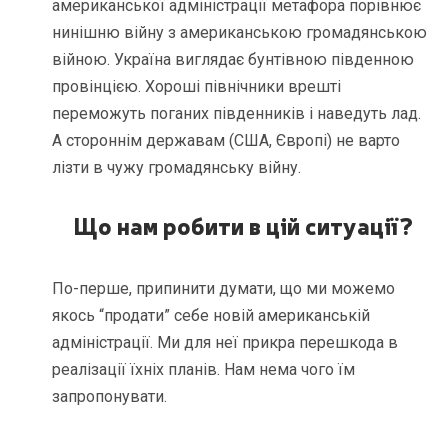
американської адміністрації метафора порівнює
нинішню війну з американською громадянською
війною. Україна виглядає бунтівною південною
провінцією. Хороші північники врешті
переможуть поганих південників і наведуть лад.
А стороннім державам (США, Європі) не варто
лізти в чужу громадянську війну.
Що нам робити в цій ситуації?
По-перше, припинити думати, що ми можемо
якось “продати” себе новій американській
адміністрації. Ми для неї прикра перешкода в
реалізації їхніх планів. Нам нема чого їм
запропонувати.