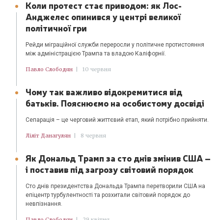
Коли протест стає приводом: як Лос-
Анджелес опинився у центрі великої
політичної гри
Рейди міграційної служби переросли у політичне протистояння
між адміністрацією Трампа та владою Каліфорнії.
Павло Слободян
|
10 червня
Чому так важливо відокремитися від
батьків. Пояснюємо на особистому досвіді
Сепарація – це черговий життєвий етап, який потрібно прийняти.
Ліліт Данагулян
|
8 червня
Як Дональд Трамп за сто днів змінив США –
і поставив під загрозу світовий порядок
Сто днів президентства Дональда Трампа перетворили США на
епіцентр турбулентності та розхитали світовий порядок до
невпізнання.
Павло Слободян
|
29 квітня