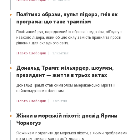
Політика образи, культ лідера, гнів як
програма: що таке трампізм
Політичний рух, народжений із образи і недовіри, об’єднує
навколо лідера, який обіцяє силу замість правил та прості
рішення для складного світу.
Павло Слободян
|
17 квітня
Дональд Трамп: мільярдер, шоумен,
президент — життя в трьох актах
Дональд Трамп став символом американської мрії та її
найпохмурішим втіленням.
Павло Слободян
|
3 квітня
Жінки в морській піхоті: досвід Ярини
Чорногуз
Як жінкам потрапити до морської піхоти, з якими проблемами
вони там стикаються та як їх долають.