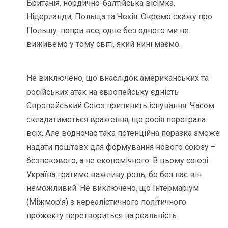
Британія, нордично-балтійська вісімка,
Нідерланди, Польща та Чехія. Окремо скажу про
Польщу: попри все, одне без одного ми не
виживемо у тому світі, який нині маємо.
Не виключено, що внаслідок американських та
російських атак на європейську єдність
Європейський Союз припинить існування. Часом
складатиметься враження, що росія переграла
всіх. Але водночас така потенційна поразка зможе
надати поштовх для формування нового союзу –
безпекового, а не економічного. В цьому союзі
Україна гратиме важливу роль, бо без нас він
неможливий. Не виключено, що Інтермаріум
(Міжмор’я) з нереалістичного політичного
прожекту перетвориться на реальність.