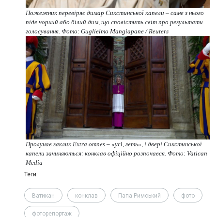
Пожежник перевіряє димар Сикстинської капели – саме з нього
піде чорний або білий дим, що сповістить світ про результати
голосування. Фото: Guglielmo Mangiapane / Reuters
Пролунав заклик Extra omnes – «у
сі
, геть», і двері Сикстинської
капели зачиняються: конклав офіційно розпочався. Фото: Vatican
Media
Теги:
Ватикан
конклав
Папа Римський
фото
фоторепортаж