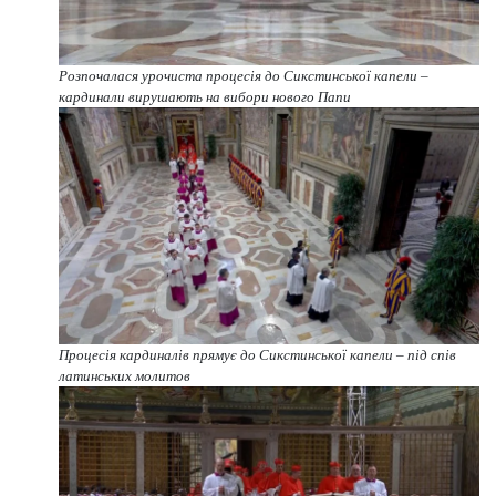
Розпочалася урочиста процесія до Сикстинської капели –
кардинали вирушають на вибори нового Папи
Процесія кардиналів прямує до Сикстинської капели – під спів
латинських молитов