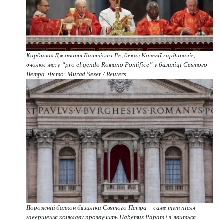
Кардинал Джованні Баттіста Ре, декан Колегії кардиналів,
очолює месу “pro eligendo Romano Pontifice” у базиліці Святого
Петра. Фото: Murad Sezer / Reuters
Порожній балкон базиліки Святого Петра – саме тут після
завершення конклаву прозвучить Habemus Papam і з’явиться