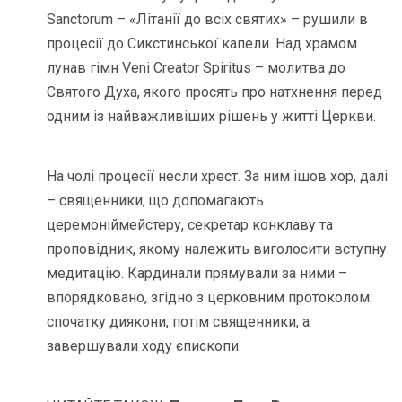
Sanctorum – «Літанії до всіх святих» – рушили в
процесії до Сикстинської капели. Над храмом
лунав гімн Veni Creator Spiritus – молитва до
Святого Духа, якого просять про натхнення перед
одним із найважливіших рішень у житті Церкви.
На чолі процесії несли хрест. За ним ішов хор, далі
– священники, що допомагають
церемоніймейстеру, секретар конклаву та
проповідник, якому належить виголосити вступну
медитацію. Кардинали прямували за ними –
впорядковано, згідно з церковним протоколом:
спочатку диякони, потім священники, а
завершували ходу єпископи.