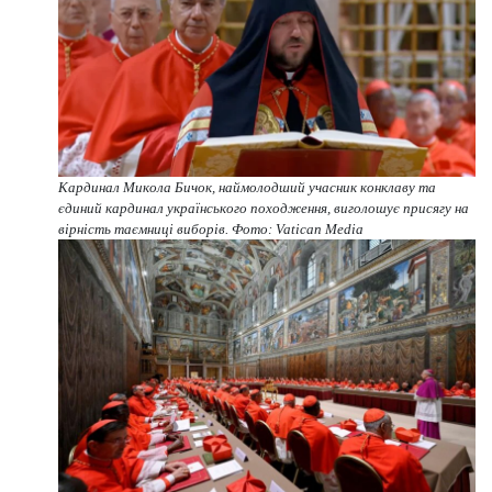
Кардинал Микола Бичок, наймолодший учасник конклаву та
єдиний кардинал українського походження, виголошує присягу на
вірність таємниці виборів. Фото: Vatican Media