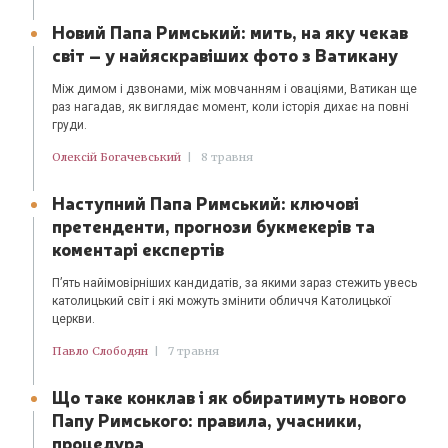
Новий Папа Римський: мить, на яку чекав
світ – у найяскравіших фото з Ватикану
Між димом і дзвонами, між мовчанням і оваціями, Ватикан ще
раз нагадав, як виглядає момент, коли історія дихає на повні
груди.
Олексій Богачевський
|
8 травня
Наступний Папа Римський: ключові
претенденти, прогнози букмекерів та
коментарі експертів
П’ять найімовірніших кандидатів, за якими зараз стежить увесь
католицький світ і які можуть змінити обличчя Католицької
церкви.
Павло Слободян
|
7 травня
Що таке конклав і як обиратимуть нового
Папу Римського: правила, учасники,
процедура