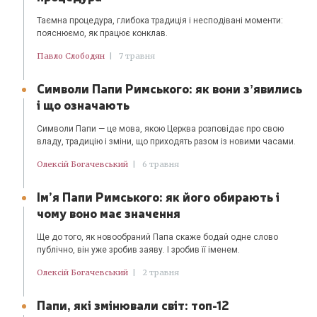
Таємна процедура, глибока традиція і несподівані моменти:
пояснюємо, як працює конклав.
Павло Слободян
|
7 травня
Символи Папи Римського: як вони зʼявились
і що означають
Символи Папи — це мова, якою Церква розповідає про свою
владу, традицію і зміни, що приходять разом із новими часами.
Олексій Богачевський
|
6 травня
Ім’я Папи Римського: як його обирають і
чому воно має значення
Ще до того, як новообраний Папа скаже бодай одне слово
публічно, він уже зробив заяву. І зробив її іменем.
Олексій Богачевський
|
2 травня
Папи, які змінювали світ: топ-12