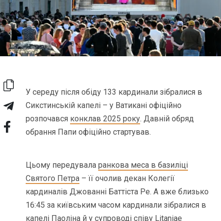
У середу після обіду 133 кардинали зібралися в
Сикстинській капелі – у Ватикані офіційно
розпочався
конклав 2025 року
. Давній обряд
обрання Папи офіційно стартував.
Цьому передувала
ранкова меса в базиліці
Святого Петра
– її очолив декан Колегії
кардиналів Джованні Баттіста Ре. А вже близько
16:45 за київським часом кардинали зібралися в
капелі Паоліна й у супроводі співу Litaniae