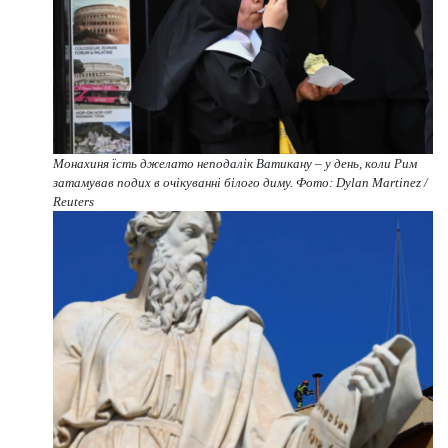
Монахиня їсть джелато неподалік Ватикану – у день, коли Рим
затамував подих в очікуванні білого диму. Фото: Dylan Martinez /
Reuters