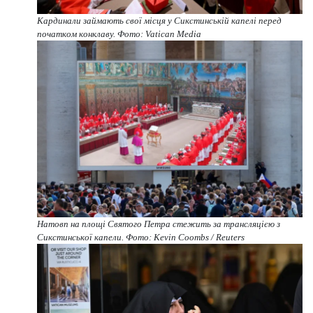
Кардинали займають свої місця у Сикстинській капелі перед
початком конклаву. Фото: Vatican Media
Натовп на площі Святого Петра стежить за трансляцією з
Сикстинської капели. Фото: Kevin Coombs / Reuters