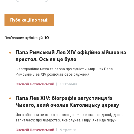
Публікації по темі:
10
Пов'язаних публікацій:
Папа Римський Лев XIV офіційно зійшов на
престол. Ось як це було
Інавгураційна меса та слова про єдність і мир — як Папа
Римський Лев XIV розпочав своє служіння.
Олексій Богачевський
|
18 травня
Папа Лев XIV: біографія августинця із
Чикаго, який очолив Католицьку церкву
Його обрання не стало революцією – але стало відповіддю на
запит часу: про лідерство, яке слухає, і віру, яка йде поруч.
Олексій Богачевський
|
9 травня