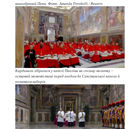
новообраний Папа. Фото: Amanda Perobelli / Reuters
Кардинали зібралися у капелі Паоліна на спільну молитву –
останній момент тиші перед входом до Сикстинської капели й
початком виборів