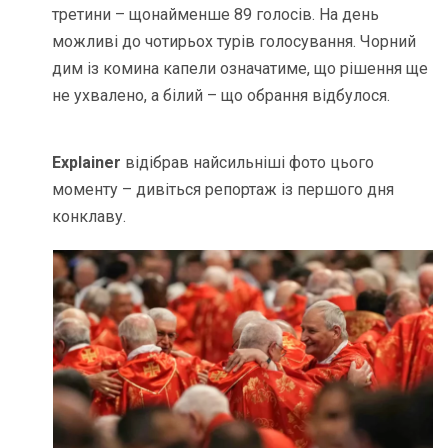
третини – щонайменше 89 голосів. На день
можливі до чотирьох турів голосування. Чорний
дим із комина капели означатиме, що рішення ще
не ухвалено, а білий – що обрання відбулося.
Explainer
відібрав найсильніші фото цього
моменту – дивіться репортаж із першого дня
конклаву.