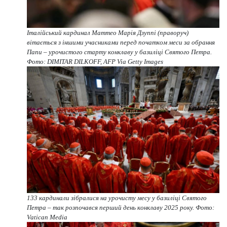
Італійський кардинал Маттео Марія Дзуппі (праворуч)
вітається з іншими учасниками перед початком меси за обрання
Папи – урочистого старту конклаву у базиліці Святого Петра.
Фото: DIMITAR DILKOFF, AFP Via Getty Images
133 кардинали зібралися на урочисту месу у базиліці Святого
Петра – так розпочався перший день конклаву 2025 року. Фото:
Vatican Media