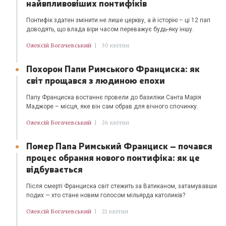
найвпливовіших понтифіків
Понтифік здатен змінити не лише церкву, а й історію – ці 12 пап
доводять, що влада віри часом переважує будь-яку іншу.
Олексій Богачевський
|
30 квітня
Похорон Папи Римського Франциска: як
світ прощався з людиною епохи
Папу Франциска востаннє провели до базиліки Санта Марія
Маджоре – місця, яке він сам обрав для вічного спочинку.
Олексій Богачевський
|
26 квітня
Помер Папа Римський Франциск – почався
процес обрання нового понтифіка: як це
відбувається
Після смерті Франциска світ стежить за Ватиканом, затамувавши
подих — хто стане новим голосом мільярда католиків?
Олексій Богачевський
|
21 квітня