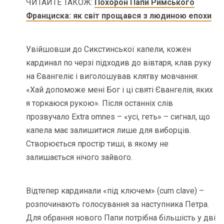
ЧИТАЙТЕ ТАКОЖ:
Похорон Папи Римського
Франциска: як світ прощався з людиною епохи
Увійшовши до Сикстинської капели, кожен
кардинал по черзі підходив до вівтаря, клав руку
на Євангеліє і виголошував клятву мовчання:
«Хай допоможе мені Бог і ці святі Євангелія, яких
я торкаюся рукою». Після останніх слів
прозвучало Extra omnes – «усі, геть» – сигнал, що
капела має залишитися лише для виборців.
Створюється простір тиші, в якому не
залишається нічого зайвого.
Відтепер кардинали «під ключем» (cum clave) –
розпочинають голосування за наступника Петра.
Для обрання нового Папи потрібна більшість у дві