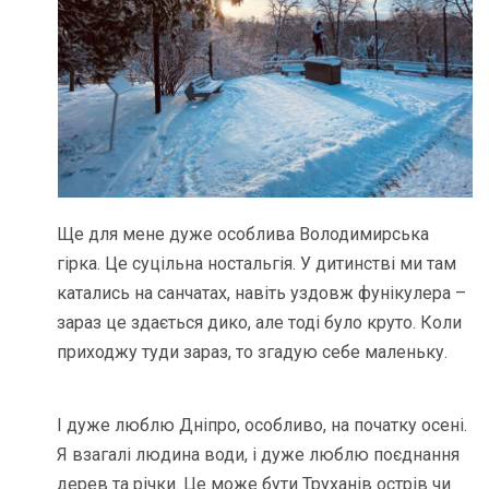
Ще для мене дуже особлива Володимирська
гірка. Це суцільна ностальгія. У дитинстві ми там
катались на санчатах, навіть уздовж фунікулера –
зараз це здається дико, але тоді було круто. Коли
приходжу туди зараз, то згадую себе маленьку.
І дуже люблю Дніпро, особливо, на початку осені.
Я взагалі людина води, і дуже люблю поєднання
дерев та річки. Це може бути Труханів острів чи