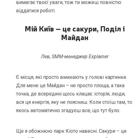
вимагає твоєї уваги, тож ти можеш повністю
віддатися роботі.
Мій Київ – це сакури, Поділ і
Майдан
Лев, SMM-менеджер Explainer
Є місця, які просто вмикають у голові картинки.
Для мене це Майдан – не просто площа, а така
точка, де всередині щось клацає: історія, люди,
вся ця енергія, яку не поясниш. Коли стоїш там, то
якось автоматично згадуєш все, що тут було.
Ще я обожнюю парк Кіото навесні. Сакури – це