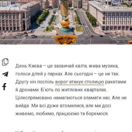
День Києва – це зазвичай квіти, жива музика,
голоси дітей у парках. Але сьогодні – це не так.
Другу ніч поспіль
ворог атакує столицю
ракетами
й дронами. Бʼють по житлових кварталах.
Цілеспрямовано намагаються зламати нас. Але не
вийде. Ми всі дуже втомилися, але ми досі
живемо, любимо, працюємо та боремося.