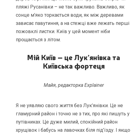
пляжі Русанівки – не так важливо. Важливо, як
сонце м’яко торкається води, як між деревами
зависає павутиння, а на стежці вже лежать перші
пожовклі листки. Київ у цей момент ніби
прощається з літом.
Мій Київ – це Лук’янівка та
Київська фортеця
Майя, редакторка Explainer
Я не уявляю свого життя без Лук’янівки. Це не
гламурний район і точно не з тих, про які пишуть у
путівниках. Це дуже милий, спокійний район
хрущівок і бабусь на лавочках біля під’їзду. І якщо