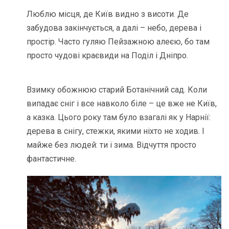
Люблю місця, де Київ видно з висоти. Де
забудова закінчується, а далі – небо, дерева і
простір. Часто гуляю Пейзажною алеєю, бо там
просто чудові краєвиди на Поділ і Дніпро.
Взимку обожнюю старий Ботанічний сад. Коли
випадає сніг і все навколо біле – це вже не Київ,
а казка. Цього року там було взагалі як у Нарнії:
дерева в снігу, стежки, якими ніхто не ходив. І
майже без людей: ти і зима. Відчуття просто
фантастичне.