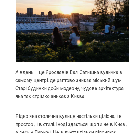
А вдень – це Ярославів Вал. Затишна вуличка в
самому центрі, де раптово зникає міський шум.
Старі будинки доби модерну, чудова архітектура,
яка так стрімко зникає з Києва.
Рідко яка столична вулиця настільки цілісна, і в
просторі, і в стилі. Іноді здається, що ти не в Києві,
а десь у Парижі. Це відчуття тільки підсилює