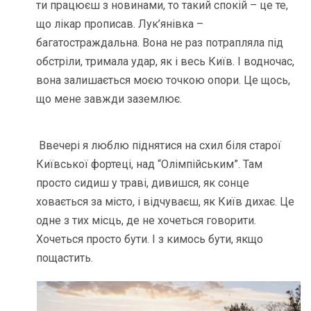
ти працюєш з новинами, то такий спокій – це те,
що лікар прописав. Лук’янівка –
багатостраждальна. Вона не раз потрапляла під
обстріли, тримала удар, як і весь Київ. І водночас,
вона залишається моєю точкою опори. Це щось,
що мене завжди заземлює.
Ввечері я люблю піднятися на схил біля старої
Київської фортеці, над “Олімпійським”. Там
просто сидиш у траві, дивишся, як сонце
ховається за місто, і відчуваєш, як Київ дихає. Це
одне з тих місць, де не хочеться говорити.
Хочеться просто бути. І з кимось бути, якщо
пощастить.