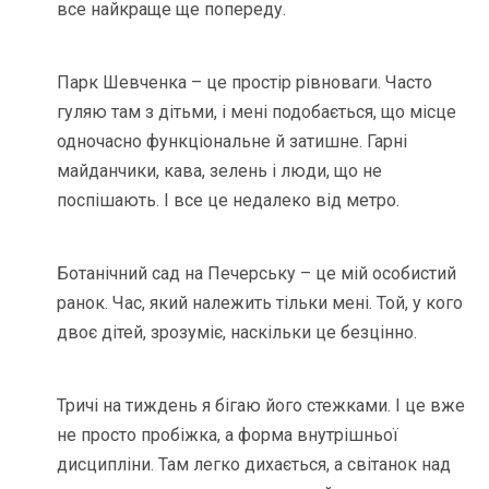
все найкраще ще попереду.
Парк Шевченка – це простір рівноваги. Часто
гуляю там з дітьми, і мені подобається, що місце
одночасно функціональне й затишне. Гарні
майданчики, кава, зелень і люди, що не
поспішають. І все це недалеко від метро.
Ботанічний сад на Печерську – це мій особистий
ранок. Час, який належить тільки мені. Той, у кого
двоє дітей, зрозуміє, наскільки це безцінно.
Тричі на тиждень я бігаю його стежками. І це вже
не просто пробіжка, а форма внутрішньої
дисципліни. Там легко дихається, а світанок над