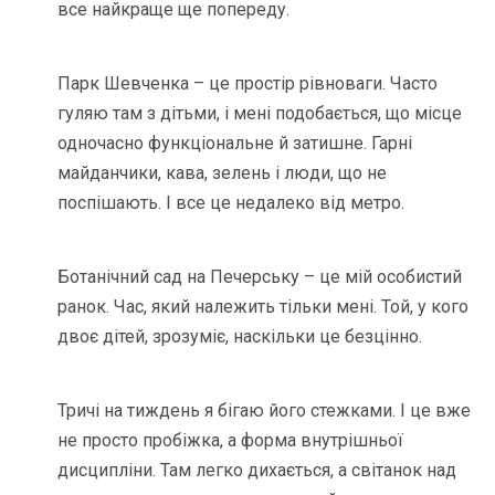
все найкраще ще попереду.
Парк Шевченка – це простір рівноваги. Часто
гуляю там з дітьми, і мені подобається, що місце
одночасно функціональне й затишне. Гарні
майданчики, кава, зелень і люди, що не
поспішають. І все це недалеко від метро.
Ботанічний сад на Печерську – це мій особистий
ранок. Час, який належить тільки мені. Той, у кого
двоє дітей, зрозуміє, наскільки це безцінно.
Тричі на тиждень я бігаю його стежками. І це вже
не просто пробіжка, а форма внутрішньої
дисципліни. Там легко дихається, а світанок над