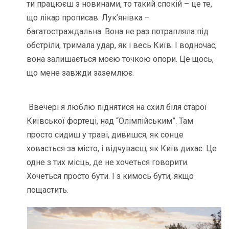
ти працюєш з новинами, то такий спокій – це те,
що лікар прописав. Лук’янівка –
багатостраждальна. Вона не раз потрапляла під
обстріли, тримала удар, як і весь Київ. І водночас,
вона залишається моєю точкою опори. Це щось,
що мене завжди заземлює.
Ввечері я люблю піднятися на схил біля старої
Київської фортеці, над “Олімпійським”. Там
просто сидиш у траві, дивишся, як сонце
ховається за місто, і відчуваєш, як Київ дихає. Це
одне з тих місць, де не хочеться говорити.
Хочеться просто бути. І з кимось бути, якщо
пощастить.