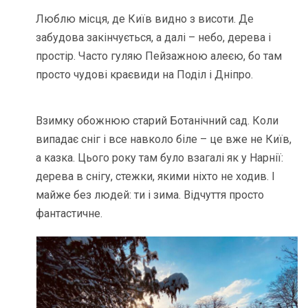
Люблю місця, де Київ видно з висоти. Де
забудова закінчується, а далі – небо, дерева і
простір. Часто гуляю Пейзажною алеєю, бо там
просто чудові краєвиди на Поділ і Дніпро.
Взимку обожнюю старий Ботанічний сад. Коли
випадає сніг і все навколо біле – це вже не Київ,
а казка. Цього року там було взагалі як у Нарнії:
дерева в снігу, стежки, якими ніхто не ходив. І
майже без людей: ти і зима. Відчуття просто
фантастичне.