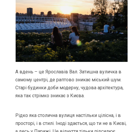
А вдень – це Ярославів Вал. Затишна вуличка в
самому центрі, де раптово зникає міський шум.
Старі будинки доби модерну, чудова архітектура,
яка так стрімко зникає з Києва.
Рідко яка столична вулиця настільки цілісна, і в
просторі, і в стилі. Іноді здається, що ти не в Києві,
а десь у Парижі. Це відчуття тільки підсилює