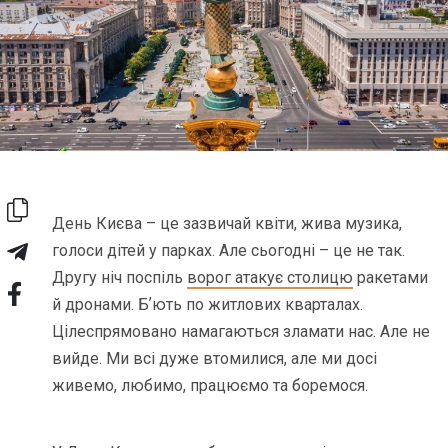
День Києва – це зазвичай квіти, жива музика,
голоси дітей у парках. Але сьогодні – це не так.
Другу ніч поспіль
ворог атакує столицю
ракетами
й дронами. Бʼють по житлових кварталах.
Цілеспрямовано намагаються зламати нас. Але не
вийде. Ми всі дуже втомилися, але ми досі
живемо, любимо, працюємо та боремося.