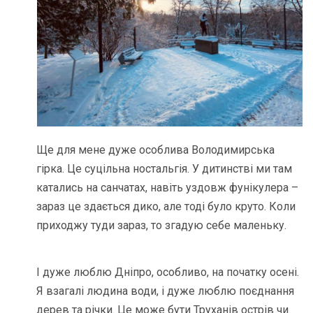
Ще для мене дуже особлива Володимирська
гірка. Це суцільна ностальгія. У дитинстві ми там
катались на санчатах, навіть уздовж фунікулера –
зараз це здається дико, але тоді було круто. Коли
приходжу туди зараз, то згадую себе маленьку.
І дуже люблю Дніпро, особливо, на початку осені.
Я взагалі людина води, і дуже люблю поєднання
дерев та річки. Це може бути Труханів острів чи