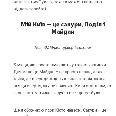
вимагає твоєї уваги, тож ти можеш повністю
віддатися роботі.
Мій Київ – це сакури, Поділ і
Майдан
Лев, SMM-менеджер Explainer
Є місця, які просто вмикають у голові картинки.
Для мене це Майдан – не просто площа, а така
точка, де всередині щось клацає: історія, люди,
вся ця енергія, яку не поясниш. Коли стоїш там, то
якось автоматично згадуєш все, що тут було.
Ще я обожнюю парк Кіото навесні. Сакури – це