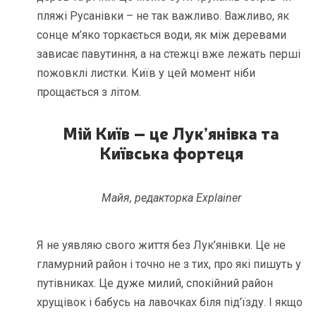
пляжі Русанівки – не так важливо. Важливо, як
сонце м’яко торкається води, як між деревами
зависає павутиння, а на стежці вже лежать перші
пожовклі листки. Київ у цей момент ніби
прощається з літом.
Мій Київ – це Лук’янівка та
Київська фортеця
Майя, редакторка Explainer
Я не уявляю свого життя без Лук’янівки. Це не
гламурний район і точно не з тих, про які пишуть у
путівниках. Це дуже милий, спокійний район
хрущівок і бабусь на лавочках біля під’їзду. І якщо