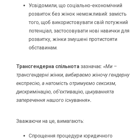
Усвідомили, що соціально-економічний
розвиток без жінок неможливий: замість
того, щоб використовувати свій потужний
потенціал, застосовувати нові навички для
розвитку, жінки змушені протистояти
обставинам.
Трансгендерна спільнота
зазначає:
«Ми –
трансгендерні жінки, вибираємо жіночу гендерну
експресію, а на
томість
отримуємо сексизм,
дискримінацію, об’єктивацію, цькування
та
заперечення нашого існування
»
.
Зважаючи на це, вимагають:
Спрощення процедури юридичного