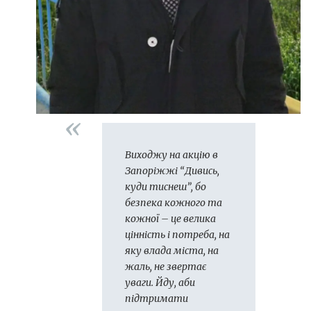
Виходжу на акцію в
Запоріжжі “Дивись,
куди тиснеш”, бо
безпека кожного та
кожної – це велика
цінність і потреба, на
яку влада міста, на
жаль, не звертає
уваги. Йду, аби
підтримати