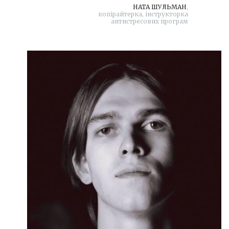
НАТА ШУЛЬМАН
,
копірайтерка, інструкторка
антистресових програм