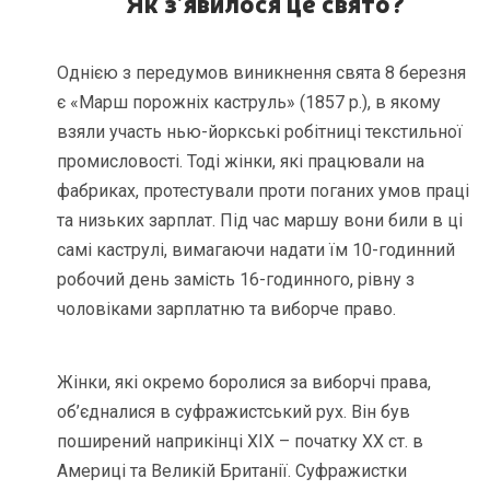
Як з’явилося це свято?
Однією з передумов виникнення свята 8 березня
є «Марш порожніх каструль» (1857 р.), в якому
взяли участь нью-йоркські робітниці текстильної
промисловості. Тоді жінки, які працювали на
фабриках, протестували проти поганих умов праці
та низьких зарплат. Під час маршу вони били в ці
самі каструлі, вимагаючи надати їм 10-годинний
робочий день замість 16-годинного, рівну з
чоловіками зарплатню та виборче право.
Жінки, які окремо боролися за виборчі права,
об’єдналися в суфражистський рух. Він був
поширений наприкінці XIX – початку XX ст. в
Америці та Великій Британії. Суфражистки