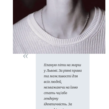
Планую піти на марш
у Львові. За рівні права
та можливості для
всіх людей,
незважаючи на їхню
стать чи/або
гендерну
ідентичність. За