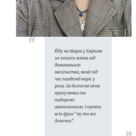
Йду на Марш у Харкові
за захист жінок від
домашнього
насильства, який під
час пандемії виріс у
рази. За безпечні нічні
прогулянки та
подорожі
автостопом. І проти
всіх фраз “ну ти же
дєвочка”.