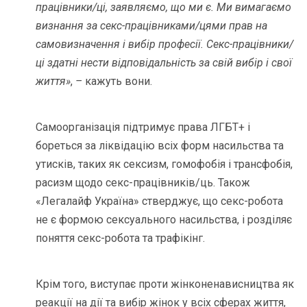
працівники/ці, заявляємо, що ми є. Ми вимагаємо
визнання за секс-працівниками/цями прав на
самовизначення і вибір професії. Секс-працівники/
ці здатні нести відповідальність за свій вибір і свої
життя
»
,
–
кажуть вони.
Самоорганізація підтримує права ЛГБТ+ і
бореться за ліквідацію всіх форм насильства та
утисків, таких як сексизм, гомофобія і трансфобія,
расизм щодо секс-працівників/ць. Також
«Легалайф Україна» стверджує, що секс-робота
не є формою сексуального насильства, і розділяє
поняття секс-робота та трафікінг.
Крім того, виступає проти жінконенависництва як
реакції на дії та вибір жінок у всіх сферах життя,