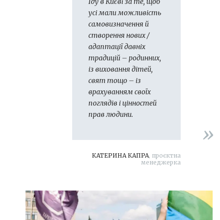
Іду в Києві за те, щоб
усі мали можливість
самовизначення й
створення нових /
адаптації давніх
традицій
–
родинних,
із виховання дітей,
свят тощо
–
із
врахуванням своїх
поглядів і цінностей
прав людини.
КАТЕРИНА КАПРА
, проєктна
менеджерка