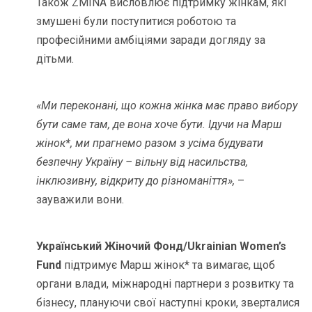
Також ZMINA висловлює підтримку жінкам, які
змушені були поступитися роботою та
професійними амбіціями заради догляду за
дітьми.
«Ми переконані, що кожна жінка має право вибору
бути саме там, де вона хоче бути. Ідучи на Марш
жінок*, ми прагнемо разом з усіма будувати
безпечну Україну – вільну від насильства,
інклюзивну, відкриту до різноманіття»,
–
зауважили вони.
Український Жіночий Фонд
/
Ukrainian Women’s
Fund
підтримує Марш жінок* та вимагає, щоб
органи влади, міжнародні партнери з розвитку та
бізнесу, плануючи свої наступні кроки, зверталися