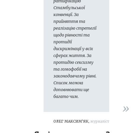
ратифікацію
Стамбульської
конвенції. За
прийняття та
реалізацію стретегії
щодо рівності та
протидії
дискримінації у всіх
сферах життя. За
протидію сексизму
та гомофобії на
законодавчому рівні.
Список можна
доповнювати ще
багато чим.
ОЛЕГ МАКСИМ’ЯК,
журналіст