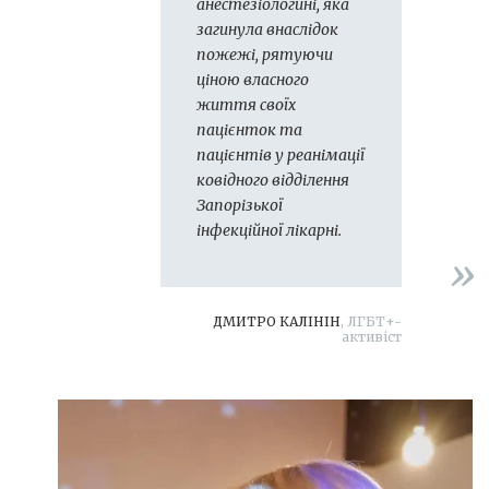
анестезіологині, яка
загинула внаслідок
пожежі, рятуючи
ціною власного
життя своїх
пацієнток та
пацієнтів у реанімації
ковідного відділення
Запорізької
інфекційної лікарні
.
ДМИТРО КАЛІНІН
, ЛГБТ+-
активіст