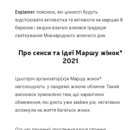
Explainer
пояснює, які цінності будуть
відстоювати активістки та активісти на маршах 8
березня і звідки взагалі взялася традиція
святкування Міжнародного жіночого дня.
Про сенси та ідеї Маршу жінок*
2021
Цьогоріч організатор(к)и Маршу жінок*
наголошують: у пандемії жіноче обличчя. Такий
висновок зумовлено тим, що карантинні
обмеження, які діють уже майже рік, негативно
вплинули на життя багатьох жінок.
Під час пандемії простежувалося стрімке