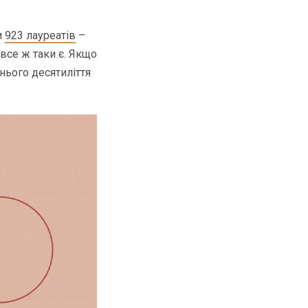
и
923 лауреатів
–
 все ж таки є. Якщо
нього десятиліття