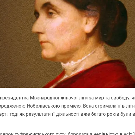
президентка Міжнародної жіночої ліги за мир та свободу, 
родженою Нобелівською премією. Вона отримала її в літнь
рті, тоді як результати її діяльності вже багато років були в
дерок суфражистського руху, боролася з нерівністю в усіх ї