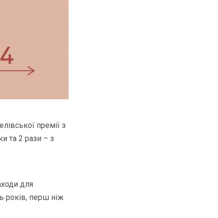
елівської премії з
ки та 2 рази – з
аходи для
ь років, перш ніж