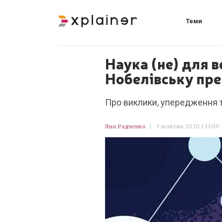
Теми
Наука (не) для 
Нобелівську пр
Про виклики, упередження т
Яна Радченко
|
7 жовтня 2020 | 13:00