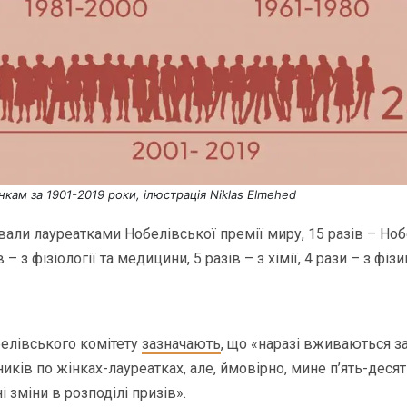
нкам за 1901-2019 роки, ілюстрація Niklas Elmehed
вали лауреатками Нобелівської премії миру, 15 разів – Ноб
в – з фізіології та медицини, 5 разів – з хімії, 4 рази – з фізи
елівського комітету
зазначають
, що «наразі вживаються з
ків по жінках-лауреатках, але, ймовірно, мине п’ять-десят
 зміни в розподілі призів».