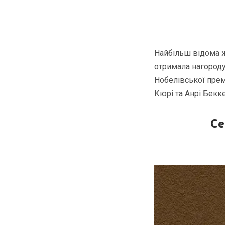
Найбільш відома ж
отримала нагороду
Нобелівської прем
Кюрі та Анрі Бекке
Се