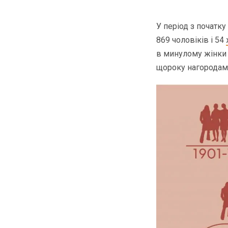
У період з початк
869 чоловіків і 54
в минулому жінки 
щороку нагородами