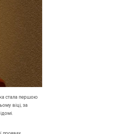
яка стала першою
ому віці, за
ідомі.
ї проявах.