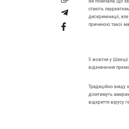
Ви помічали, що за
стають лауреаткам
дискримінації, але
причиною такої мал
5 жовтня у Швеції
відзначення премія
Традиційно вищу н
ділитимуть америк
відкриття вірусу г