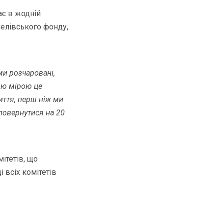
ає в жодній
белівського фонду,
ми розчаровані,
ою мірою це
иття, перш ніж ми
повернутися на 20
ітетів, що
 всіх комітетів