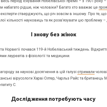
 весь період існування Нобелівської премії – з 1901 року –
и набагато рідше, ніж чоловіки? Багато хто вважає це
про
 експерти стверджують, що річ зовсім в іншому. Про те, що
ої кількості науковиць та як розв’язувати цю проблему – д
І знову без жінок
 та Норвегії почався 119-й Нобелівський тиждень. Відкритт
ми лауреатів з фізіології та медицини.
агороду за наукові досягнення в цій галузі
отримали
чолові
анські вірусологи Харві Олтер, Чарльз Райс та британець 
епатиту С.
Дослідження потребують часу