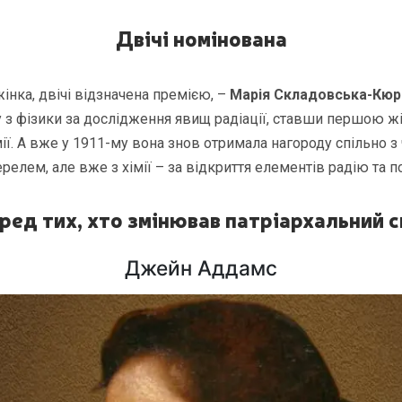
Двічі номінована
інка, двічі відзначена премією, –
Марія Складовська-Кюр
 з фізики за дослідження явищ радіації, ставши першою 
ії. А вже у 1911-му вона знов отримала нагороду спільно з
релем, але вже з хімії – за відкриття елементів радію та п
ред тих, хто змінював патріархальний с
Джейн Аддамс