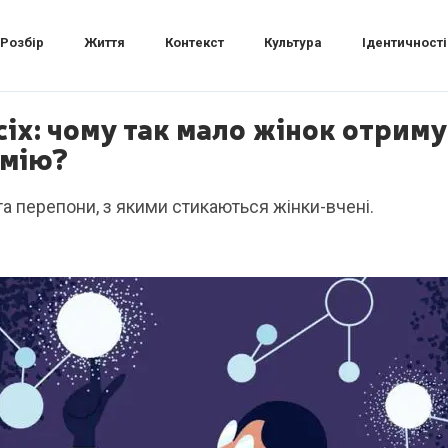
Розбір
Життя
Контекст
Культура
Ідентичності
всіх: чому так мало жінок отрим
емію?
а перепони, з якими стикаються жінки-вчені.