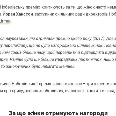
Нобелівську премію критикують за те, що жінок часто нем
й.
Йоран Ханссон
, заступник очільника ради директорів Но
ії так
:
я лауреатами, які отримали премію цього року (2017). Але 
 перспективу, що не було нагороджено більше жінок. Певн
о нам треба більше часу, щоб перевірити й підтвердити відкр
риз. Раніше було ще більше упереджень проти жінок. Якщо 
, то жінок-учених було набагато менше».
овищі Нобелівської премії жінок вистачає – три з шести ком
 про присудження «нобелівки», очолюють жінки, і в складі
За що жінки отримують нагороди