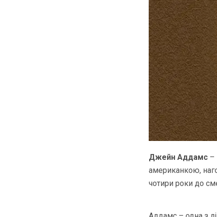
Джейн Аддамс
– 
американкою, наго
чотири роки до сме
Аддамс – одна з лі