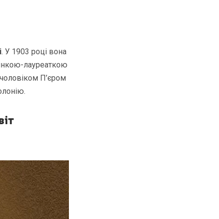
і
. У 1903 році вона
жінкою-лауреаткою
 чоловіком П’єром
олонію.
віт