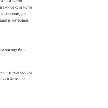
 жінки-вчені
явами сексизму
та
 ж насправді є
алі в матеріалі.
ям заходу було
ки – її між собою
Майкл Хотон за