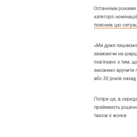
Останніми роками 
категорії номінаці
пояснив цю ситуац
«Ми дуже пишаємос
зважаючи на ширшу
пов’язано з тим, щ
зможемо вручити п
або 30 років назад
Попри це, в серед
приймають рішення
також є жінки.