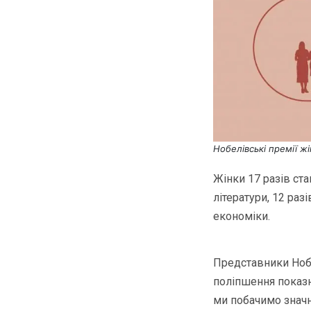
Нобелівські премії жі
Жінки 17 разів ста
літератури, 12 разі
економіки.
Представники Ноб
поліпшення показни
ми побачимо значні