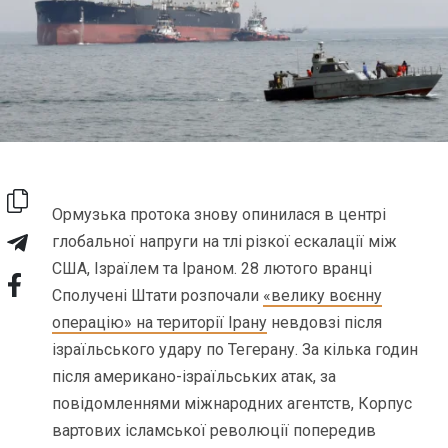
Ормузька протока знову опинилася в центрі
глобальної напруги на тлі різкої ескалації між
США, Ізраїлем та Іраном. 28 лютого вранці
Сполучені Штати розпочали
«велику воєнну
операцію» на території Ірану
невдовзі після
ізраїльського удару по Тегерану. За кілька годин
після американо-ізраїльських атак, за
повідомленнями міжнародних агентств, Корпус
вартових ісламської революції попередив