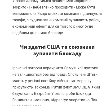
У практичному вимірі різниця між «офіційно
закрито» і «небезпечно проходити» може бути
мінімальною. Якщо страхові компанії підвищують
тарифи, а судноплавні компанії зупиняють рейси,
економічний ефект для світового ринку буде
подібним до повної блокади.
Чи здатні США та союзники
зупинити блокаду
Іранські погрози перекриття Ормузької протоки
не залишаються без відповіді. Сполучені Штати
мають у регіоні постійну військово-морську
присутність, зокрема П’ятий флот ВМС США, який
базується в Бахрейні. У разі спроби блокади
Вашингтон, імовірно, відреагує оперативно. Так