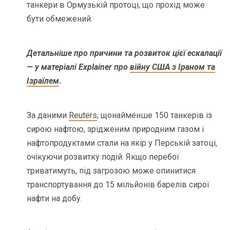
танкери в Ормузькій протоці, що прохід може
бути обмежений.
Детальніше про причини та розвиток цієї ескалації
— у матеріалі Explainer про
війну США з Іраном та
Ізраїлем
.
За даними
Reuters
, щонайменше 150 танкерів із
сирою нафтою, зрідженим природним газом і
нафтопродуктами стали на якір у Перській затоці,
очікуючи розвитку подій. Якщо перебої
триватимуть, під загрозою може опинитися
транспортування до 15 мільйонів барелів сирої
нафти на добу.