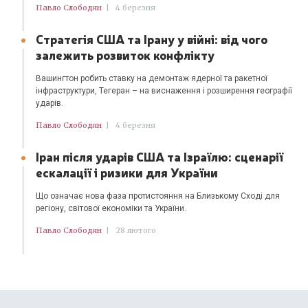
Павло Слободян
|
4 березня
Стратегія США та Ірану у війні: від чого
залежить розвиток конфлікту
Вашингтон робить ставку на демонтаж ядерної та ракетної
інфраструктури, Тегеран – на виснаження і розширення географії
ударів.
Павло Слободян
|
4 березня
Іран після ударів США та Ізраїлю: сценарії
ескалації і ризики для України
Що означає нова фаза протистояння на Близькому Сході для
регіону, світової економіки та України.
Павло Слободян
|
28 лютого