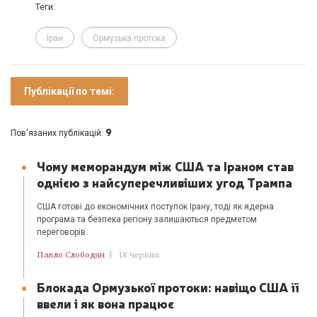
Теги:
Іран
Ормузька протока
Публікації по темі:
9
Пов'язаних публікацій:
Чому меморандум між США та Іраном став
однією з найсуперечливіших угод Трампа
США готові до економічних поступок Ірану, тоді як ядерна
програма та безпека регіону залишаються предметом
переговорів.
Павло Слободян
|
18 червня
Блокада Ормузької протоки: навіщо США її
ввели і як вона працює