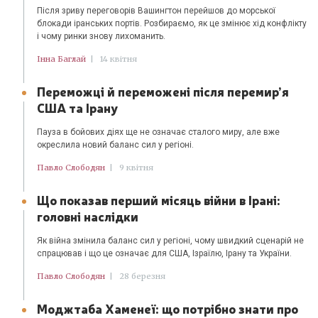
Після зриву переговорів Вашингтон перейшов до морської
блокади іранських портів. Розбираємо, як це змінює хід конфлікту
і чому ринки знову лихоманить.
Інна Баглай
|
14 квітня
Переможці й переможені після перемир’я
США та Ірану
Пауза в бойових діях ще не означає сталого миру, але вже
окреслила новий баланс сил у регіоні.
Павло Слободян
|
9 квітня
Що показав перший місяць війни в Ірані:
головні наслідки
Як війна змінила баланс сил у регіоні, чому швидкий сценарій не
спрацював і що це означає для США, Ізраїлю, Ірану та України.
Павло Слободян
|
28 березня
Моджтаба Хаменеї: що потрібно знати про