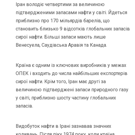
Іран володіє четвертими за величиною
підтвердженими запасами нафти у світі. Йдеться
приблизно про 170 мільярдів барелів, що
становить близько 9 відсотків глобальних запасів
сирої нафти. Більші запаси мають лише
Венесуела, Саудівська Аравія та Канада.
Країна є одним із ключових виробників у межах
ОПЕК і входить до числа найбільших експортерів
сирої нафти. Крім того, Іран має другі за
величиною підтверджені запаси природного газу
у світі, приблизно шосту частину глобальних
запасів.
Видобуток нафти в Ірані зазнавав значних
коливань. Після піку 1974 року, коли країна