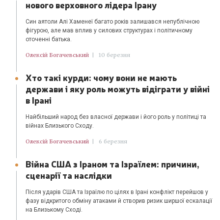
нового верховного лідера Ірану
Син аятоли Алі Хаменеї багато років залишався непублічною
фігурою, але мав вплив у силових структурах і політичному
оточенні батька.
Олексій Богачевський
|
10 березня
Хто такі курди: чому вони не мають
держави і яку роль можуть відіграти у війні
в Ірані
Найбільший народ без власної держави і його роль у політиці та
війнах Близького Сходу.
Олексій Богачевський
|
6 березня
Війна США з Іраном та Ізраїлем: причини,
сценарії та наслідки
Після ударів США та Ізраїлю по цілях в Ірані конфлікт перейшов у
фазу відкритого обміну атаками й створив ризик ширшої ескалації
на Близькому Сході.