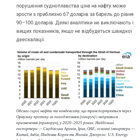
порушення судноплавства ціна на нафту може
зрости з приблизно 67 доларів за барель до рівня
90–100 доларів. Деякі аналітики не виключають і
вищих показників, якщо не відбудеться швидкої
деескалації.
Обсяги сирої нафти та конденсату, що транспортуються через
Ормузьку протоку за походженням (ліворуч) і напрямком
призначення (праворуч), у 2020–2025 роках. Найбільші
експортери — Саудівська Аравія, Ірак, ОАЕ; основні імпортери —
Китай, Індія, Південна Корея та Японія. Джерело: U.S. Energy