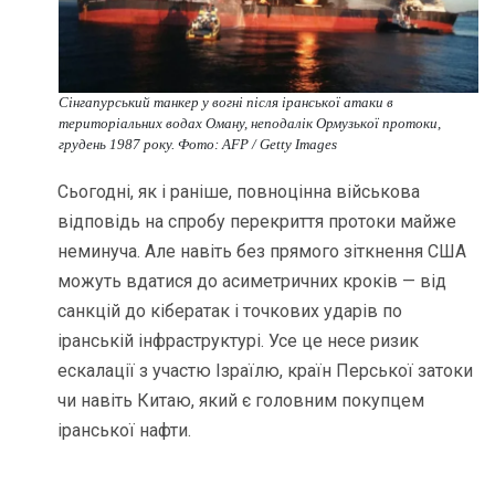
Сінгапурський танкер у вогні після іранської атаки в
територіальних водах Оману, неподалік Ормузької протоки,
грудень 1987 року. Фото: AFP / Getty Images
Сьогодні, як і раніше, повноцінна військова
відповідь на спробу перекриття протоки майже
неминуча. Але навіть без прямого зіткнення США
можуть вдатися до асиметричних кроків — від
санкцій до кібератак і точкових ударів по
іранській інфраструктурі. Усе це несе ризик
ескалації з участю Ізраїлю, країн Перської затоки
чи навіть Китаю, який є головним покупцем
іранської нафти.