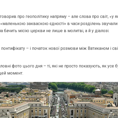
 говорив про геополітику напряму – але слова про світ, «у 
ти «маленькою закваскою єдності» в часи розділень звучали 
а бачить місію церкви не лише в молитві, а й у діалозі.
 понтифікату – і початок нової розмови між Ватиканом і сві
ловні фото цього дня – ті, які не просто показують, як усе 
 цей момент.