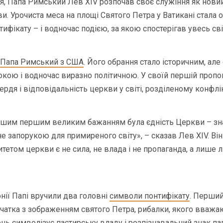
ня, Папа Римський Лев XIV розпочав своє служіння як нови
и. Урочиста меса на площі Святого Петра у Ватикані стала 
ифікату – і водночас подією, за якою спостерігав увесь сві
 Папа Римський з США
. Його обрання стало історичним, але 
окою і водночас виразно політичною. У своїй першій пропов
ердя і відповідальність церкви у світі, розділеному конфлі
нашим першим великим бажанням була єдність Церкви – зна
не запорукою для примиреного світу», – сказав Лев XIV. Ві
тетом церкви є не сила, не влада і не пропаганда, а лише 
нії Папі вручили два головні
символи понтифікату
. Перший
ечатка з зображенням святого Петра, рибалки, якого вваж
нь символізує пастирську владу і розпізнавальний знак п