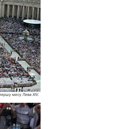
першу месу Лева XIV.