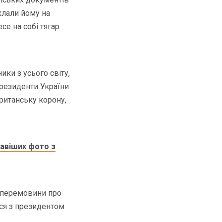
оклали йому на
есе на собі тягар
ики з усього світу,
президенти України
британську корону,
равіших фото з
я перемовини про
ься з президентом