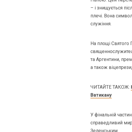
– і знищується піс
плечі. Вона символ
служіння.
На площі Святого
священнослужителі
та Аргентини, пре
а також віцепрез
ЧИТАЙТЕ ТАКОЖ:
Ватикану
У фінальній части
справедливий мир»
Зеленським.