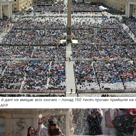
й далі не вміщає всіх охочих – понад 150 тисяч прочан прийшли на 
/ AFP