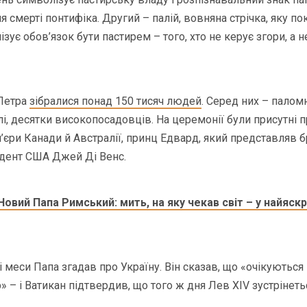
ля смерті понтифіка. Другий – палій, вовняна стрічка, яку п
ізує обов’язок бути пастирем – того, хто не керує згори, а н
 Петра
зібралися понад 150 тисяч людей
. Серед них – паломн
, десятки високопосадовців. На церемонії були присутні 
м’єри Канади й Австралії, принц Едвард, який представляв 
идент США Джей Ді Венс.
Новий Папа Римський: мить, на яку чекав світ – у найяск
ні меси Папа згадав про Україну. Він сказав, що «очікуютьс
 – і Ватикан підтвердив, що того ж дня Лев XIV зустрінет