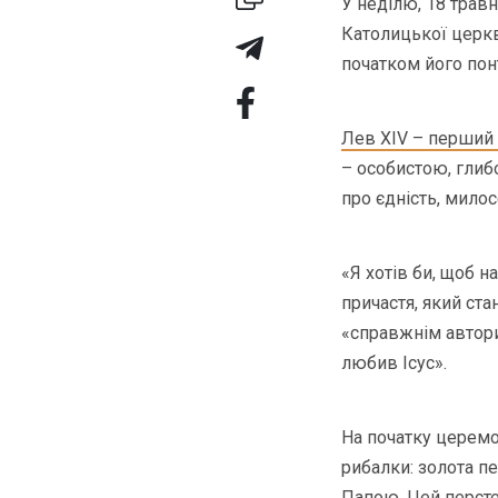
У неділю, 18 трав
Католицької церкв
початком його понт
Лев XIV – перший
– особистою, глиб
про єдність, милос
«Я хотів би, щоб 
причастя, який ста
«справжнім автори
любив Ісус».
На початку церемо
рибалки: золота п
Папою. Цей персте