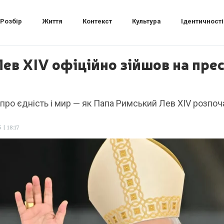
Розбір
Життя
Контекст
Культура
Ідентичності
ев XIV офіційно зійшов на прес
 про єдність і мир — як Папа Римський Лев XIV розпоч
| 18:17