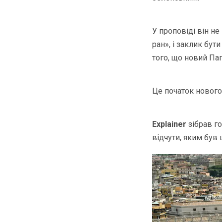
У проповіді він не
ран», і заклик бу
того, що новий Пап
Це початок нового
Explainer
зібрав го
відчути, яким був