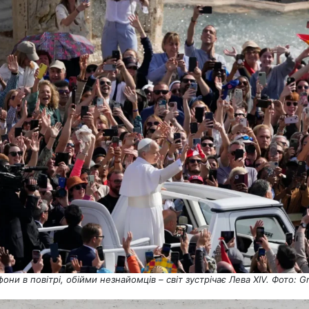
они в повітрі, обійми незнайомців – світ зустрічає Лева XIV. Фото: Gr