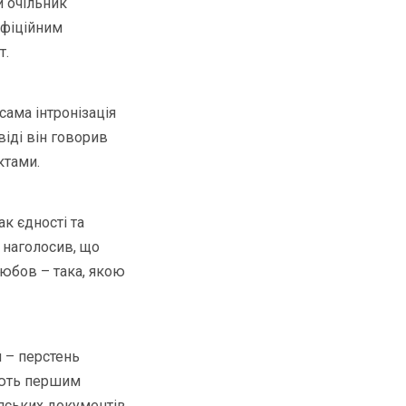
й очільник
офіційним
т.
сама інтронізація
іді він говорив
ктами.
к єдності та
н наголосив, що
любов – така, якою
 – перстень
ають першим
апських документів