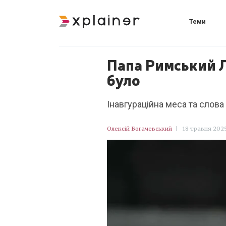
Теми
Папа Римський Л
було
Інавгураційна меса та слова
Олексій Богачевський
|
18 травня 2025 