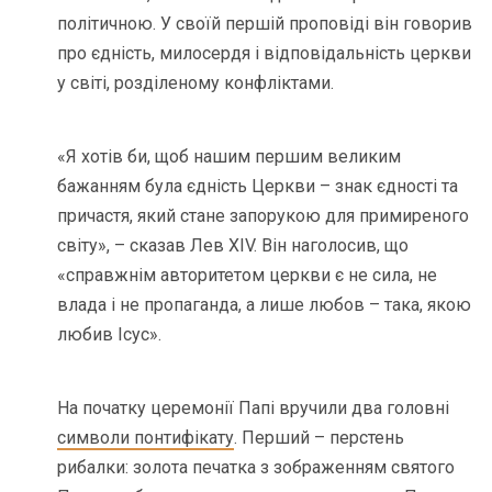
політичною. У своїй першій проповіді він говорив
про єдність, милосердя і відповідальність церкви
у світі, розділеному конфліктами.
«Я хотів би, щоб нашим першим великим
бажанням була єдність Церкви – знак єдності та
причастя, який стане запорукою для примиреного
світу», – сказав Лев XIV. Він наголосив, що
«справжнім авторитетом церкви є не сила, не
влада і не пропаганда, а лише любов – така, якою
любив Ісус».
На початку церемонії Папі вручили два головні
символи понтифікату
. Перший – перстень
рибалки: золота печатка з зображенням святого