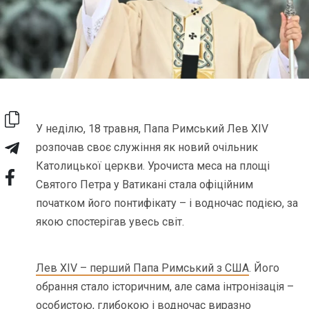
У неділю, 18 травня, Папа Римський Лев XIV
розпочав своє служіння як новий очільник
Католицької церкви. Урочиста меса на площі
Святого Петра у Ватикані стала офіційним
початком його понтифікату – і водночас подією, за
якою спостерігав увесь світ.
Лев XIV – перший Папа Римський з США
. Його
обрання стало історичним, але сама інтронізація –
особистою, глибокою і водночас виразно