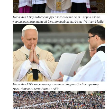
Папа Лев XIV у піднесенні рук благословляє світ – перші слова,
перша молитва, перший день понтифікату. Фото: Vatican Media
Папа Лев XIV схиляє голову в молитві Regina Coeli наприкінці
меси. Фото: Alberto Pizzoli / AFP