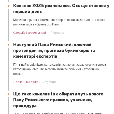
Конклав 2025 розпочався. Ось що сталося у
перший день
Молитва, присяга і замкнені двері — як виглядає день, з якого
починається вибір нового Папи.
Олексій Богачевський
|
7 травня
Наступний Папа Римський: ключові
претенденти, прогнози букмекерів та
коментарі експертів
П’ять найімовірніших кандидатів, за якими зараз стежить увесь
католицький світ і які можуть змінити обличчя Католицької
церкви.
Павло Слободян
|
7 травня
Що таке конклав і як обиратимуть нового
Папу Римського: правила, учасники,
процедура
Таємна процедура, глибока традиція і несподівані моменти: