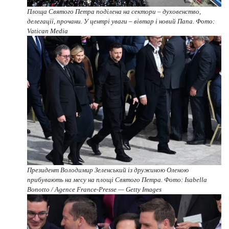
Площа Святого Петра поділена на сектори – духовенство,
делегації, прочани. У центрі уваги – вівтар і новий Папа. Фото:
Vatican Media
Президент Володимир Зеленський із дружиною Оленою
прибувають на месу на площі Святого Петра. Фото: Isabella
Bonotto / Agence France-Presse — Getty Images