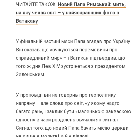
ЧИТАЙТЕ ТАКОЖ:
Новий Папа Римський: мить,
на яку чекав світ – у найяскравіших фото з
Ватикану
У фінальній частині меси Папа згадав про Україну.
Він сказав, що «очікуються перемовини про
справедливий мир» – і Ватикан підтвердив, що
того ж дня Лев XIV зустрінеться з президентом
Зеленським.
У проповіді він не говорив про геополітику
напряму – але слова про світ, «у якому надто
багато ран», і заклик бути «маленькою закваскою
єдності» в часи розділень звучали як сигнал.
Сигнал того, що новий Папа бачить місію церкви
не лише в молитві, а й у діалозі.