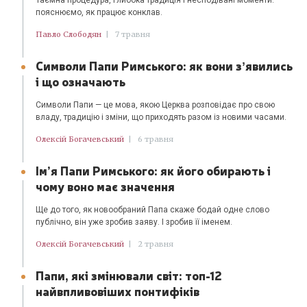
пояснюємо, як працює конклав.
Павло Слободян
|
7 травня
Символи Папи Римського: як вони зʼявились
і що означають
Символи Папи — це мова, якою Церква розповідає про свою
владу, традицію і зміни, що приходять разом із новими часами.
Олексій Богачевський
|
6 травня
Ім’я Папи Римського: як його обирають і
чому воно має значення
Ще до того, як новообраний Папа скаже бодай одне слово
публічно, він уже зробив заяву. І зробив її іменем.
Олексій Богачевський
|
2 травня
Папи, які змінювали світ: топ-12
найвпливовіших понтифіків