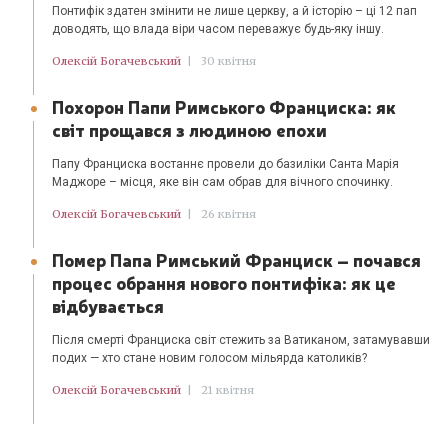
Понтифік здатен змінити не лише церкву, а й історію – ці 12 пап
доводять, що влада віри часом переважує будь-яку іншу.
Олексій Богачевський
|
30 квітня
Похорон Папи Римського Франциска: як
світ прощався з людиною епохи
Папу Франциска востаннє провели до базиліки Санта Марія
Маджоре – місця, яке він сам обрав для вічного спочинку.
Олексій Богачевський
|
26 квітня
Помер Папа Римський Франциск – почався
процес обрання нового понтифіка: як це
відбувається
Після смерті Франциска світ стежить за Ватиканом, затамувавши
подих — хто стане новим голосом мільярда католиків?
Олексій Богачевський
|
21 квітня