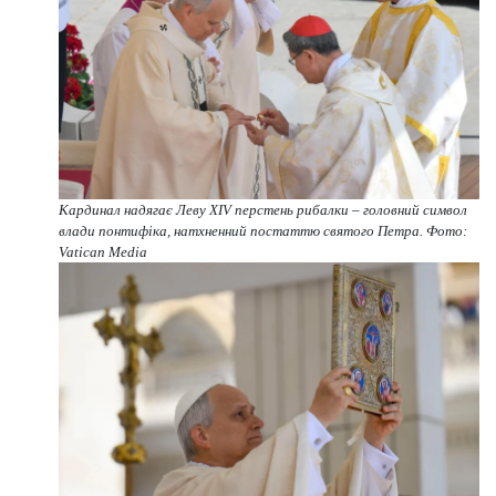
Кардинал надягає Леву XIV перстень рибалки – головний символ
влади понтифіка, натхненний постаттю святого Петра. Фото:
Vatican Media