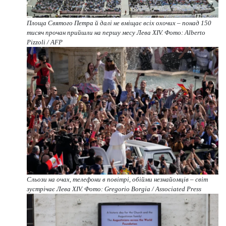
Площа Святого Петра й далі не вміщає всіх охочих – понад 150
тисяч прочан прийшли на першу месу Лева XIV. Фото: Alberto
Pizzoli / AFP
Сльози на очах, телефони в повітрі, обійми незнайомців – світ
зустрічає Лева XIV. Фото: Gregorio Borgia / Associated Press