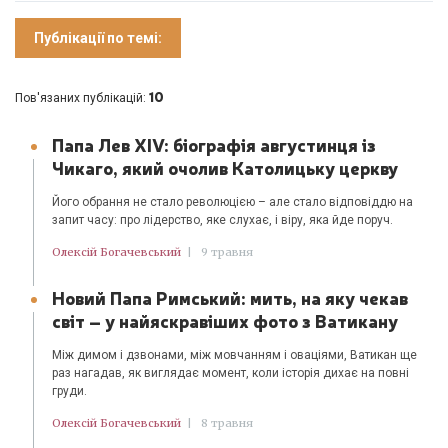
Публікації по темі:
10
Пов'язаних публікацій:
Папа Лев XIV: біографія августинця із
Чикаго, який очолив Католицьку церкву
Його обрання не стало революцією – але стало відповіддю на
запит часу: про лідерство, яке слухає, і віру, яка йде поруч.
Олексій Богачевський
|
9 травня
Новий Папа Римський: мить, на яку чекав
світ – у найяскравіших фото з Ватикану
Між димом і дзвонами, між мовчанням і оваціями, Ватикан ще
раз нагадав, як виглядає момент, коли історія дихає на повні
груди.
Олексій Богачевський
|
8 травня