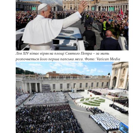
Лев XIV вітає вірян на площі Святого Петра – за мить
розпочнеться його перша папська меса. Фото: Vatican Media