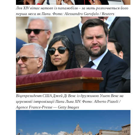
Лев XIV вітає натовп із папамобіля – за мить розпочнеться його
перша меса як Папи. Фото: Alessandro Garofalo / Reuters
Віцепрезидент США Джей Ді Венс із дружиною Ушею Венс на
церемонії інтронізації Папи Льва XIV. Фото: Alberto Pizzoli /
Agence France-Presse — Getty Images