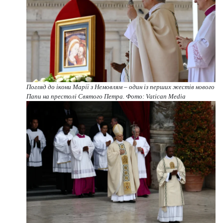
Погляд до ікони Марії з Немовлям – один із перших жестів нового
Папи на престолі Святого Петра. Фото: Vatican Media