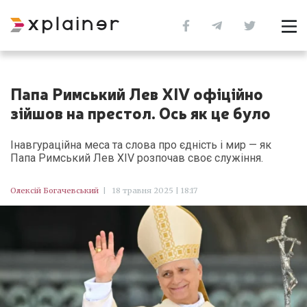
Папа Римський Лев XIV офіційно
зійшов на престол. Ось як це було
Інавгураційна меса та слова про єдність і мир — як
Папа Римський Лев XIV розпочав своє служіння.
Олексій Богачевський
|
18 травня 2025 | 18:17