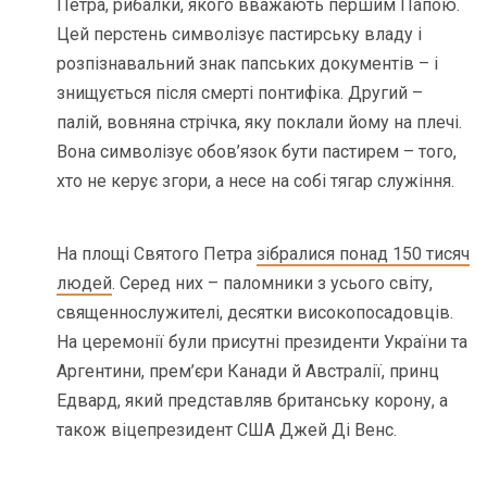
Петра, рибалки, якого вважають першим Папою.
Цей перстень символізує пастирську владу і
розпізнавальний знак папських документів – і
знищується після смерті понтифіка. Другий –
палій, вовняна стрічка, яку поклали йому на плечі.
Вона символізує обов’язок бути пастирем – того,
хто не керує згори, а несе на собі тягар служіння.
На площі Святого Петра
зібралися понад 150 тисяч
людей
. Серед них – паломники з усього світу,
священнослужителі, десятки високопосадовців.
На церемонії були присутні президенти України та
Аргентини, прем’єри Канади й Австралії, принц
Едвард, який представляв британську корону, а
також віцепрезидент США Джей Ді Венс.