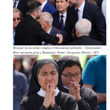
Вперше після гучної сварки в Овальному кабінеті – Зеленський і
Венс тиснуть руки у Ватикані. Фото: Jacquelyn Martin / AFP