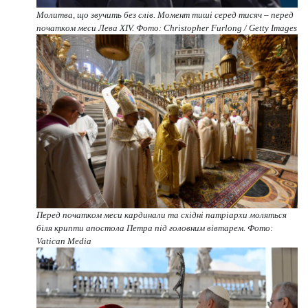
Молитва, що звучить без слів. Момент тиші серед тисяч – перед
початком меси Лева XIV. Фото: Christopher Furlong / Getty Images
Перед початком меси кардинали та східні патріархи моляться
біля крипти апостола Петра під головним вівтарем. Фото:
Vatican Media