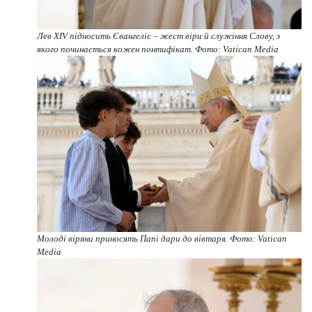
Лев XIV підносить Євангеліє – жест віри й служіння Слову, з
якого починається кожен понтифікат. Фото: Vatican Media
Молоді віряни приносять Папі дари до вівтаря. Фото: Vatican
Media