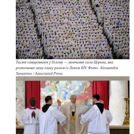
Тисячі священників у білому — мовчазна сила Церкви, яка
розпочинає нову главу разом із Левом XIV. Фото: Alessandra
Tarantino / Associated Press.