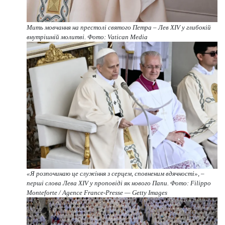
Мить мовчання на престолі святого Петра – Лев XIV у глибокій
внутрішній молитві. Фото: Vatican Media
«Я розпочинаю це служіння з серцем, сповненим вдячності», –
перші слова Лева XIV у проповіді як нового Папи. Фото: Filippo
Monteforte / Agence France-Presse — Getty Images