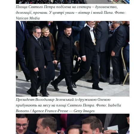
Площа Святого Петра поділена на сектори – духовенство,
делегації, прочани. У центрі уваги – вівтар і новий Папа. Фото:
Vatican Media
Президент Володимир Зеленський із дружиною Оленою
прибувають на месу на площі Святого Петра. Фото: Isabella
Bonotto / Agence France-Presse — Getty Images