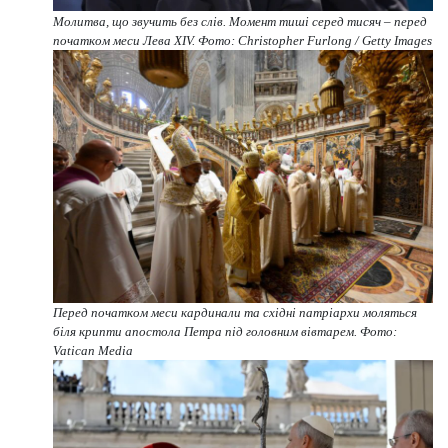
Молитва, що звучить без слів. Момент тиші серед тисяч – перед
початком меси Лева XIV. Фото: Christopher Furlong / Getty Images
Перед початком меси кардинали та східні патріархи моляться
біля крипти апостола Петра під головним вівтарем. Фото:
Vatican Media