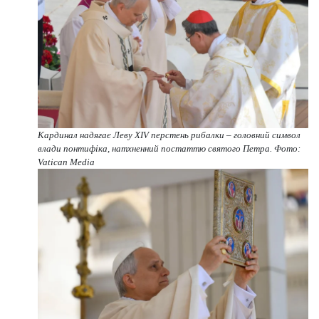
Кардинал надягає Леву XIV перстень рибалки – головний символ
влади понтифіка, натхненний постаттю святого Петра. Фото:
Vatican Media