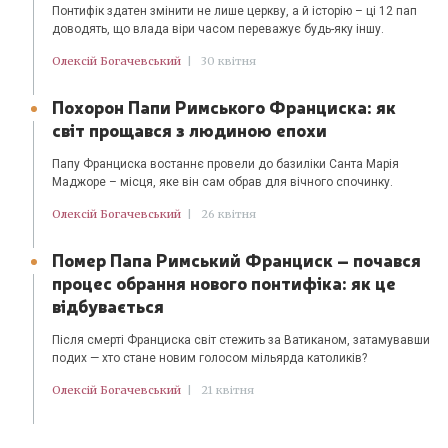
Понтифік здатен змінити не лише церкву, а й історію – ці 12 пап
доводять, що влада віри часом переважує будь-яку іншу.
Олексій Богачевський
|
30 квітня
Похорон Папи Римського Франциска: як
світ прощався з людиною епохи
Папу Франциска востаннє провели до базиліки Санта Марія
Маджоре – місця, яке він сам обрав для вічного спочинку.
Олексій Богачевський
|
26 квітня
Помер Папа Римський Франциск – почався
процес обрання нового понтифіка: як це
відбувається
Після смерті Франциска світ стежить за Ватиканом, затамувавши
подих — хто стане новим голосом мільярда католиків?
Олексій Богачевський
|
21 квітня