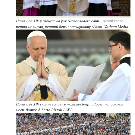
Папа Лев XIV у піднесенні рук благословляє світ – перші слова,
перша молитва, перший день понтифікату. Фото: Vatican Media
Папа Лев XIV схиляє голову в молитві Regina Coeli наприкінці
меси. Фото: Alberto Pizzoli / AFP