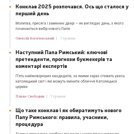
Конклав 2025 розпочався. Ось що сталося у
перший день
Молитва, присяга і замкнені двері — як виглядає день, з якого
починається вибір нового Папи.
Олексій Богачевський
|
7 травня
Наступний Папа Римський: ключові
претенденти, прогнози букмекерів та
коментарі експертів
П’ять найімовірніших кандидатів, за якими зараз стежить увесь
католицький світ і які можуть змінити обличчя Католицької
церкви.
Павло Слободян
|
7 травня
Що таке конклав і як обиратимуть нового
Папу Римського: правила, учасники,
процедура
Таємна процедура, глибока традиція і несподівані моменти: