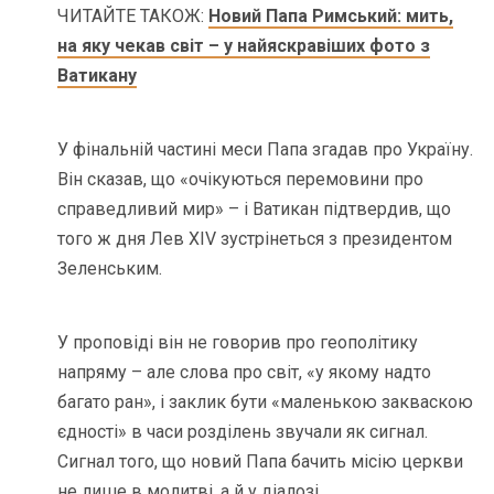
ЧИТАЙТЕ ТАКОЖ:
Новий Папа Римський: мить,
на яку чекав світ – у найяскравіших фото з
Ватикану
У фінальній частині меси Папа згадав про Україну.
Він сказав, що «очікуються перемовини про
справедливий мир» – і Ватикан підтвердив, що
того ж дня Лев XIV зустрінеться з президентом
Зеленським.
У проповіді він не говорив про геополітику
напряму – але слова про світ, «у якому надто
багато ран», і заклик бути «маленькою закваскою
єдності» в часи розділень звучали як сигнал.
Сигнал того, що новий Папа бачить місію церкви
не лише в молитві, а й у діалозі.