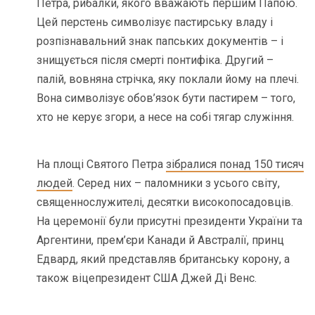
Петра, рибалки, якого вважають першим Папою.
Цей перстень символізує пастирську владу і
розпізнавальний знак папських документів – і
знищується після смерті понтифіка. Другий –
палій, вовняна стрічка, яку поклали йому на плечі.
Вона символізує обов’язок бути пастирем – того,
хто не керує згори, а несе на собі тягар служіння.
На площі Святого Петра
зібралися понад 150 тисяч
людей
. Серед них – паломники з усього світу,
священнослужителі, десятки високопосадовців.
На церемонії були присутні президенти України та
Аргентини, прем’єри Канади й Австралії, принц
Едвард, який представляв британську корону, а
також віцепрезидент США Джей Ді Венс.