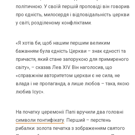
політичною. У своїй першій проповіді він говорив
про єдність, милосердя і відповідальність церкви
у світі, розділеному конфліктами.
«Я хотів би, щоб нашим першим великим
бажанням була єдність Церкви – знак єдності та
причастя, який стане запорукою для примиреного
світу», – сказав Лев XIV. Він наголосив, що
«справжнім авторитетом церкви є не сила, не
влада і не пропаганда, а лише любов – така, якою
любив Ісус».
На початку церемонії Папі вручили два головні
символи понтифікату
. Перший – перстень
рибалки: золота печатка з зображенням святого