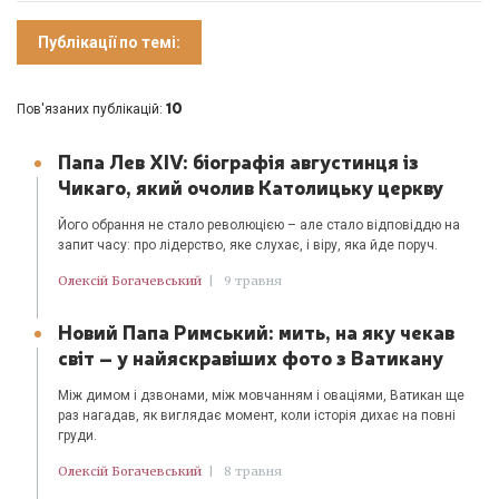
Публікації по темі:
10
Пов'язаних публікацій:
Папа Лев XIV: біографія августинця із
Чикаго, який очолив Католицьку церкву
Його обрання не стало революцією – але стало відповіддю на
запит часу: про лідерство, яке слухає, і віру, яка йде поруч.
Олексій Богачевський
|
9 травня
Новий Папа Римський: мить, на яку чекав
світ – у найяскравіших фото з Ватикану
Між димом і дзвонами, між мовчанням і оваціями, Ватикан ще
раз нагадав, як виглядає момент, коли історія дихає на повні
груди.
Олексій Богачевський
|
8 травня