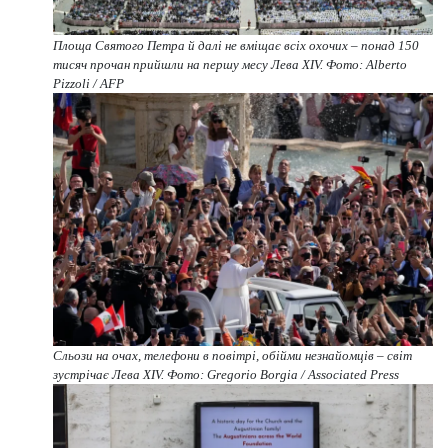
Площа Святого Петра й далі не вміщає всіх охочих – понад 150
тисяч прочан прийшли на першу месу Лева XIV. Фото: Alberto
Pizzoli / AFP
Сльози на очах, телефони в повітрі, обійми незнайомців – світ
зустрічає Лева XIV. Фото: Gregorio Borgia / Associated Press