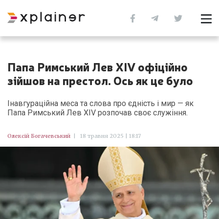
Папа Римський Лев XIV офіційно
зійшов на престол. Ось як це було
Інавгураційна меса та слова про єдність і мир — як
Папа Римський Лев XIV розпочав своє служіння.
Олексій Богачевський
|
18 травня 2025 | 18:17