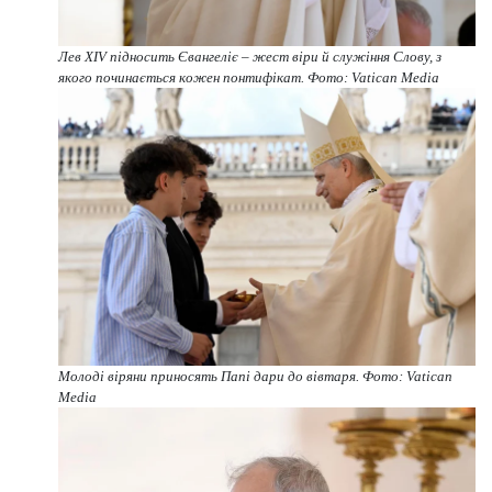
Лев XIV підносить Євангеліє – жест віри й служіння Слову, з
якого починається кожен понтифікат. Фото: Vatican Media
Молоді віряни приносять Папі дари до вівтаря. Фото: Vatican
Media