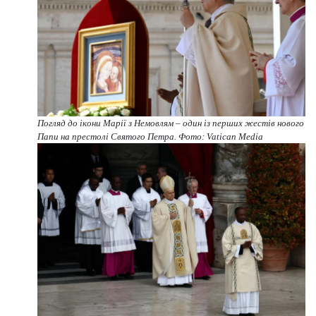
Погляд до ікони Марії з Немовлям – один із перших жестів нового
Папи на престолі Святого Петра. Фото: Vatican Media