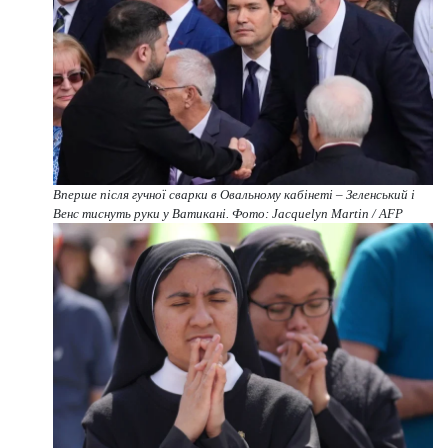
Вперше після гучної сварки в Овальному кабінеті – Зеленський і
Венс тиснуть руки у Ватикані. Фото: Jacquelyn Martin / AFP