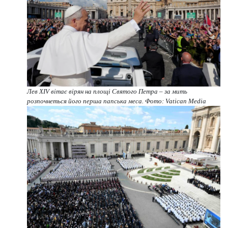
Лев XIV вітає вірян на площі Святого Петра – за мить
розпочнеться його перша папська меса. Фото: Vatican Media