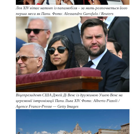
Лев XIV вітає натовп із папамобіля – за мить розпочнеться його
перша меса як Папи. Фото: Alessandro Garofalo / Reuters
Віцепрезидент США Джей Ді Венс із дружиною Ушею Венс на
церемонії інтронізації Папи Льва XIV. Фото: Alberto Pizzoli /
Agence France-Presse — Getty Images