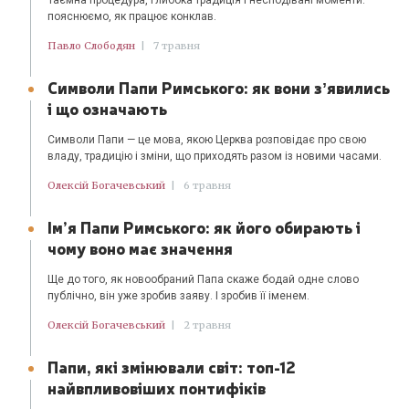
пояснюємо, як працює конклав.
Павло Слободян
|
7 травня
Символи Папи Римського: як вони зʼявились
і що означають
Символи Папи — це мова, якою Церква розповідає про свою
владу, традицію і зміни, що приходять разом із новими часами.
Олексій Богачевський
|
6 травня
Ім’я Папи Римського: як його обирають і
чому воно має значення
Ще до того, як новообраний Папа скаже бодай одне слово
публічно, він уже зробив заяву. І зробив її іменем.
Олексій Богачевський
|
2 травня
Папи, які змінювали світ: топ-12
найвпливовіших понтифіків