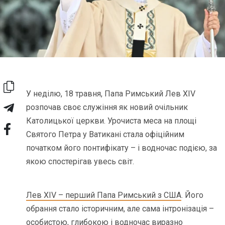
У неділю, 18 травня, Папа Римський Лев XIV
розпочав своє служіння як новий очільник
Католицької церкви. Урочиста меса на площі
Святого Петра у Ватикані стала офіційним
початком його понтифікату – і водночас подією, за
якою спостерігав увесь світ.
Лев XIV – перший Папа Римський з США
. Його
обрання стало історичним, але сама інтронізація –
особистою, глибокою і водночас виразно