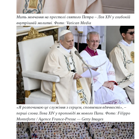
Мить мовчання на престолі святого Петра – Лев XIV у глибокій
внутрішній молитві. Фото: Vatican Media
«Я розпочинаю це служіння з серцем, сповненим вдячності», –
перші слова Лева XIV у проповіді як нового Папи. Фото: Filippo
Monteforte / Agence France-Presse — Getty Images