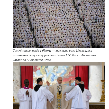
Тисячі священників у білому — мовчазна сила Церкви, яка
розпочинає нову главу разом із Левом XIV. Фото: Alessandra
Tarantino / Associated Press.