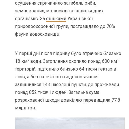
осушення спричинило загибель риби,
земноводних, молюсків та інших водних
організмів. За
оцінками
Української
природоохоронної групи, постраждало до 70%
фауни водосховища.
У перші дні після підриву було втрачено близько
18 км³ води. Затоплення охопило понад 600 км²
територій, підтопило близько 64 тисяч гектарів
лісів, а без належного водопостачання
залишилися 143 населені пункти, де проживали
понад 852 тисячі людей. Загальна сума
розрахованої шкоди довкіллю перевищила 77,8
млрд грн.