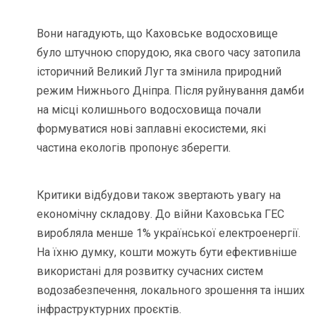
Вони нагадують, що Каховське водосховище
було штучною спорудою, яка свого часу затопила
історичний Великий Луг та змінила природний
режим Нижнього Дніпра. Після руйнування дамби
на місці колишнього водосховища почали
формуватися нові заплавні екосистеми, які
частина екологів пропонує зберегти.
Критики відбудови також звертають увагу на
економічну складову. До війни Каховська ГЕС
виробляла менше 1% української електроенергії.
На їхню думку, кошти можуть бути ефективніше
використані для розвитку сучасних систем
водозабезпечення, локального зрошення та інших
інфраструктурних проєктів.