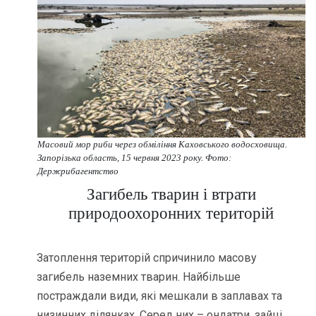
Масовий мор риби через обміління Каховського водосховища.
Запорізька область, 15 червня 2023 року. Фото:
Держрибагентство
Загибель тварин і втрати
природоохоронних територій
Затоплення територій спричинило масову
загибель наземних тварин. Найбільше
постраждали види, які мешкали в заплавах та
низинних ділянках. Серед них – ондатри, зайці,