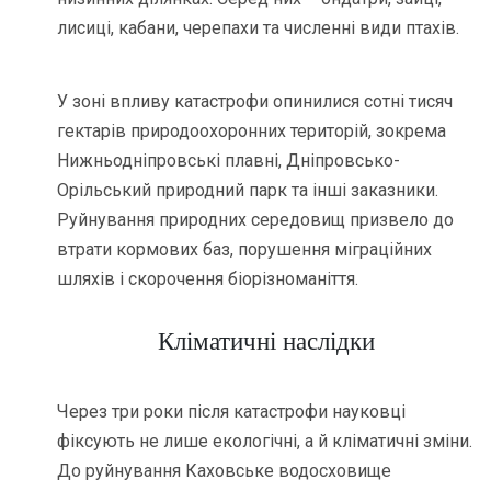
лисиці, кабани, черепахи та численні види птахів.
У зоні впливу катастрофи опинилися сотні тисяч
гектарів природоохоронних територій, зокрема
Нижньодніпровські плавні, Дніпровсько-
Орільський природний парк та інші заказники.
Руйнування природних середовищ призвело до
втрати кормових баз, порушення міграційних
шляхів і скорочення біорізноманіття.
Кліматичні наслідки
Через три роки після катастрофи науковці
фіксують не лише екологічні, а й кліматичні зміни.
До руйнування Каховське водосховище