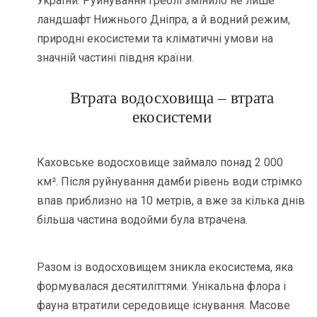
України. Руйнування греблі змінило не лише
ландшафт Нижнього Дніпра, а й водний режим,
природні екосистеми та кліматичні умови на
значній частині півдня країни.
Втрата водосховища – втрата
екосистеми
Каховське водосховище займало понад 2 000
км². Після руйнування дамби рівень води стрімко
впав приблизно на 10 метрів, а вже за кілька днів
більша частина водойми була втрачена.
Разом із водосховищем зникла екосистема, яка
формувалася десятиліттями. Унікальна флора і
фауна втратили середовище існування. Масове