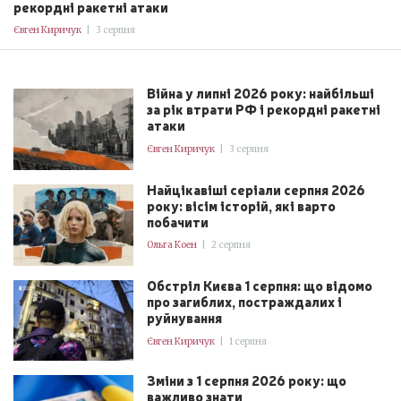
рекордні ракетні атаки
Євген Киричук
|
3 серпня
Війна у липні 2026 року: найбільші
за рік втрати РФ і рекордні ракетні
атаки
Євген Киричук
|
3 серпня
Найцікавіші серіали серпня 2026
року: вісім історій, які варто
побачити
Ольга Коен
|
2 серпня
Обстріл Києва 1 серпня: що відомо
про загиблих, постраждалих і
руйнування
Євген Киричук
|
1 серпня
Зміни з 1 серпня 2026 року: що
важливо знати