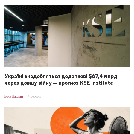
Україні знадобляться додаткові $67,4 млрд
через довшу війну — прогноз KSE Institute
Інна Баглай
|
4 серпня