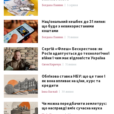
Богдана Павлюк
|
1 серпня
Національний кешбек до 31 липня:
що буде з невикористаними
коштами
Богдана Павлюк
|
31 липня
Сергій «Флеш» Бескрестнов: як
Росія адаптується до технологічної
війни і чим має відповісти Україна
Євген Киричук
|
31 липня
Облікова ставка НБУ: що це таке і
як вона впливає на ціни, курс та
кредити
Інна Баглай
|
30 липня
Чи можна передбачити землетрус:
що насправді вміє сучасна наука