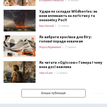
Катерина Романчук
|
26 липня
Удари по складах Wildberries: як
вони впливають на логістику та
економіку Росії
Інна Баглай
|
24 липня
Як вибрати кросівки для бігу:
головні поради новачкам
Марта Вершиніна
|
23 липня
Як читати «Одіссею» Гомера і чому
вона досі важлива
Ольга Коен
|
22 липня
Більше публікацій