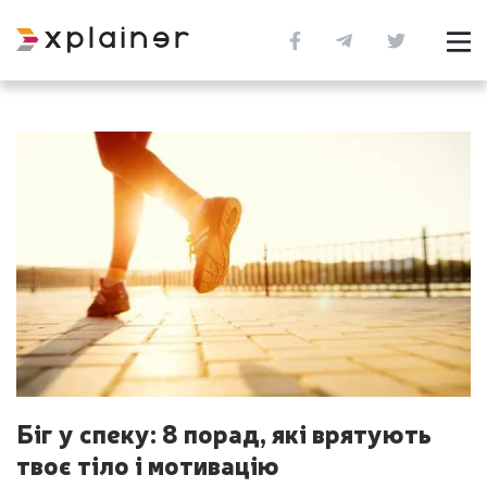
Біг у спеку: 8 порад, які врятують
твоє тіло і мотивацію