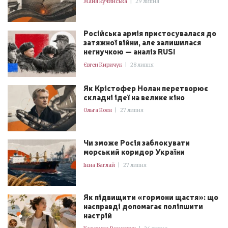
Майя Кучинська
|
29 липня
Російська армія пристосувалася до
затяжної війни, але залишилася
негнучкою — аналіз RUSI
Євген Киричук
|
28 липня
Як Крістофер Нолан перетворює
складні ідеї на велике кіно
Ольга Коен
|
27 липня
Чи зможе Росія заблокувати
морський коридор України
Інна Баглай
|
27 липня
Як підвищити «гормони щастя»: що
насправді допомагає поліпшити
настрій