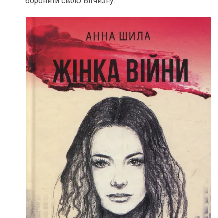
боронити свою Вітчизну.