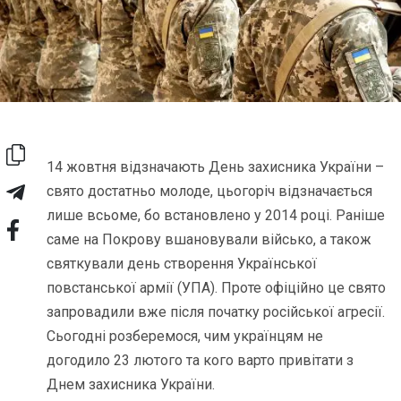
14 жовтня відзначають День захисника України –
свято достатньо молоде, цьогоріч відзначається
лише всьоме, бо встановлено у 2014 році. Раніше
саме на Покрову вшановували військо, а також
святкували день створення Української
повстанської армії (УПА). Проте офіційно це свято
запровадили вже після початку російської агресії.
Сьогодні розберемося, чим українцям не
догодило 23 лютого та кого варто привітати з
Днем захисника України.