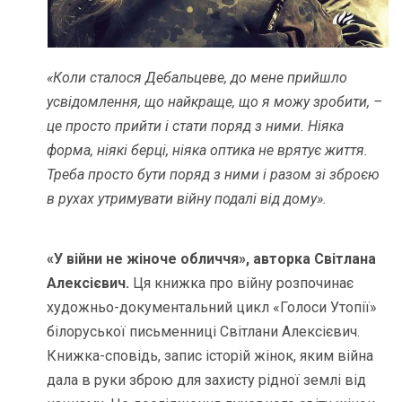
«Коли сталося Дебальцеве, до мене прийшло
усвідомлення, що найкраще, що я можу зробити, –
це просто прийти і стати поряд з ними. Ніяка
форма, ніякі берці, ніяка оптика не врятує життя.
Треба просто бути поряд з ними і разом зі зброєю
в рухах утримувати війну подалі від дому».
«У війни не жіноче обличчя», авторка Світлана
Алексієвич.
Ця книжка про війну розпочинає
художньо-документальний цикл «Голоси Утопії»
білоруської письменниці Світлани Алексієвич.
Книжка-сповідь, запис історій жінок, яким війна
дала в руки зброю для захисту рідної землі від