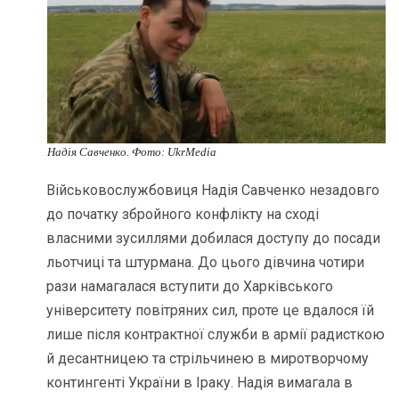
Надія Савченко. Фото: UkrMedia
Військовослужбовиця Надія Савченко незадовго
до початку збройного конфлікту на сході
власними зусиллями добилася доступу до посади
льотчиці та штурмана. До цього дівчина чотири
рази намагалася вступити до Харківського
університету повітряних сил, проте це вдалося їй
лише після контрактної служби в армії радисткою
й десантницею та стрільчинею в миротворчому
контингенті України в Іраку. Надія вимагала в