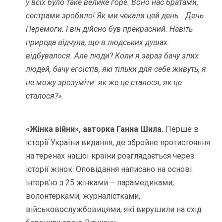
у всіх було таке велике горе. Воно нас братами,
сестрами зробило! Як ми чекали цей день… День
Перемоги. І він дійсно був прекрасний. Навіть
природа відчула, що в людських душах
відбувалося. Але люди? Коли я зараз бачу злих
людей, бачу егоїстів, які тільки для себе живуть, я
не можу зрозуміти: як же це сталося, як це
сталося?».
«Жінка війни», авторка Ганна Шила.
Перше в
історії України видання, де збройне протистояння
на теренах нашої країни розглядається через
історії жінок. Оповідання написано на основі
інтерв’ю з 25 жінками – парамедиками,
волонтерками, журналістками,
військовослужбовицями, які вирушили на схід