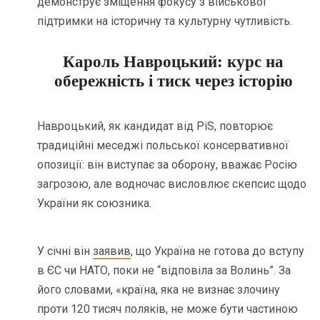
демонструє зміщення фокусу з військової
підтримки на історичну та культурну чутливість.
Кароль Навроцький: курс на
обережність і тиск через історію
Навроцький, як кандидат від PiS, повторює
традиційні меседжі польської консервативної
опозиції: він виступає за оборону, вважає Росію
загрозою, але водночас висловлює скепсис щодо
України як союзника.
У січні він
заявив
, що Україна не готова до вступу
в ЄС чи НАТО, поки не “відповіла за Волинь”. За
його словами, «країна, яка не визнає злочину
проти 120 тисяч поляків, не може бути частиною