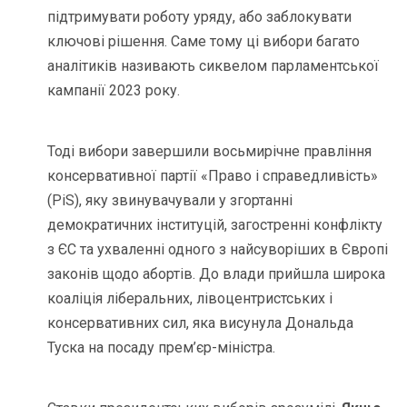
підтримувати роботу уряду, або заблокувати
ключові рішення. Саме тому ці вибори багато
аналітиків називають сиквелом парламентської
кампанії 2023 року.
Тоді вибори завершили восьмирічне правління
консервативної партії «Право і справедливість»
(PiS), яку звинувачували у згортанні
демократичних інституцій, загостренні конфлікту
з ЄС та ухваленні одного з найсуворіших в Європі
законів щодо абортів. До влади прийшла широка
коаліція ліберальних, лівоцентристських і
консервативних сил, яка висунула Дональда
Туска на посаду прем’єр-міністра.