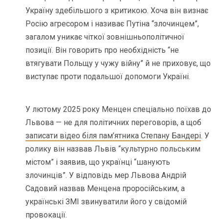
Україну здебільшого з критикою. Хоча він визнає
Росію агресором і називає Путіна “злочинцем”,
загалом уникає чіткої зовнішньополітичної
позиції. Він говорить про необхідність “не
втягувати Польщу у чужу війну” й не приховує, що
виступає проти подальшої допомоги Україні.
У лютому 2025 року Менцен спеціально поїхав до
Львова — не для політичних переговорів, а щоб
записати відео біля пам’ятника Степану Бандері
. У
ролику він назвав Львів “культурно польським
містом” і заявив, що українці “шанують
злочинців”. У відповідь мер Львова Андрій
Садовий назвав Менцена проросійським, а
українські ЗМІ звинуватили його у свідомій
провокації.