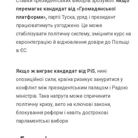
Ставки президентських виборів зрозумілі.
Якщо
перемагає кандидат від «Громадянської
платформи»,
партії Туска, уряд і президент
працюватимуть узгоджено. Це може
стабілізувати політичну систему, зміцнити курс на
євроінтеграцію й відновлення довіри до Польщі
в ЄС.
Якщо ж виграє кандидат від PiS
, нині
опозиційної сили, країна ризикує зануритися у
конфлікт між президентським палацом і Радою
міністрів. Така напруга може спричинити
політичну кризу, вето на ключові закони,
блокування реформ і навіть дострокові
парламентські вибори.