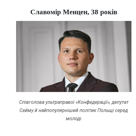
Славомір Менцен, 3
8
років
Співголова ультраправої «Конфедерації», депутат
Сейму й найпопулярніший політик Польщі серед
молоді