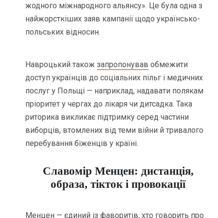
жодного міжнародного альянсу». Це була одна з
найжорсткіших заяв кампанії щодо українсько-
польських відносин.
Навроцький також
запропонував
обмежити
доступ українців до соціальних пільг і медичних
послуг у Польщі — наприклад, надавати полякам
пріоритет у чергах до лікаря чи дитсадка. Така
риторика викликає підтримку серед частини
виборців, втомлених від теми війни й тривалого
перебування біженців у країні.
Славомір Менцен: дистанція,
образа, тікток і провокації
Менцен — єдиний із фаворитів, хто говорить про