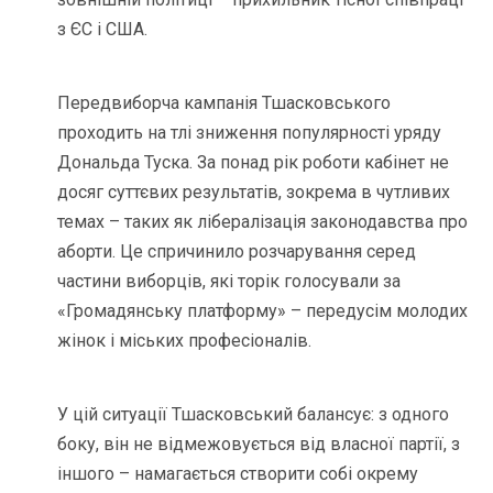
з ЄС і США.
Передвиборча кампанія Тшасковського
проходить на тлі зниження популярності уряду
Дональда Туска. За понад рік роботи кабінет не
досяг суттєвих результатів, зокрема в чутливих
темах – таких як лібералізація законодавства про
аборти. Це спричинило розчарування серед
частини виборців, які торік голосували за
«Громадянську платформу» – передусім молодих
жінок і міських професіоналів.
У цій ситуації Тшасковський балансує: з одного
боку, він не відмежовується від власної партії, з
іншого – намагається створити собі окрему