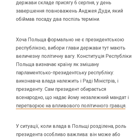
держави складе присягу 6 серпня, у день
завершення повноважень Анджея Дуди, який
обіймав посаду два поспіль терміни.
Хоча Польща формально не є президентською
республікою, вибори глави держави тут мають
величезну політичну вагу. Конституція Республіки
Польща визначає країну як змішану
парламентсько-президентську республіку:
виконавча влада належить і Раді Міністрів, і
президенту. Сам президент обирається
всенародно, що надає йому незалежний мандат і
перетворює на впливового політичного гравця
.
У ситуації, коли влада в Польщі розділена, роль
президента особливо важлива: він може або