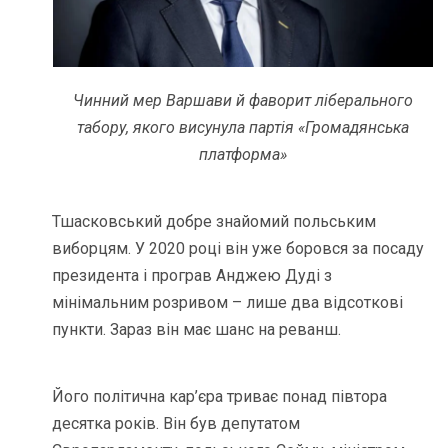
Чинний мер Варшави й фаворит ліберального
табору, якого висунула партія «Громадянська
платформа»
Тшасковський добре знайомий польським
виборцям. У 2020 році він уже боровся за посаду
президента і програв Анджею Дуді з
мінімальним розривом – лише два відсоткові
пункти. Зараз він має шанс на реванш.
Його політична кар’єра триває понад півтора
десятка років. Він був депутатом