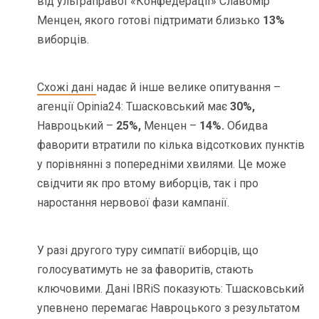
від ультраправої «Конфедерації» Славомір
Менцен, якого готові підтримати близько
13%
виборців.
Схожі дані
надає й інше велике опитування –
агенції Opinia24: Тшасковський має
30%,
Навроцький –
25%,
Менцен –
14%.
Обидва
фаворити втратили по кілька відсоткових пунктів
у порівнянні з попередніми хвилями. Це може
свідчити як про втому виборців, так і про
наростання нервової фази кампанії.
У разі другого туру симпатії виборців, що
голосуватимуть не за фаворитів, стають
ключовими. Дані IBRiS показують: Тшасковський
упевнено перемагає Навроцького з результатом