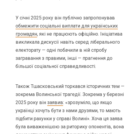
У січні 2025 року він публічно запропонував
обмежити соціальні виплати для українських
громадян
, які не працюють офіційно. Ініціатива
викликала дискусії навіть серед ліберального
електорату — одні побачили в ній спробу
загравання з правими, інші — прагнення до
більшої соціальної справедливості.
Також Тшасковський торкався історичних тем —
зокрема Волинської трагедії. Зокрема у березні
2025 року він
заявив
: «зрозуміло, що якщо
українці хочуть бути з нами друзями, то мають
підбити рахунки у справі Волині». Хоча ця заява
була виваженішою за риторику опонентів, вона