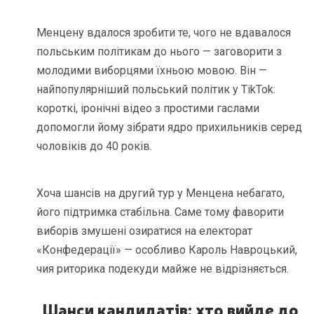
Менцену вдалося зробити те, чого не вдавалося
польським політикам до нього — заговорити з
молодими виборцями їхньою мовою. Він —
найпопулярніший польський політик у TikTok:
короткі, іронічні відео з простими гаслами
допомогли йому зібрати ядро прихильників серед
чоловіків до 40 років.
Хоча шансів на другий тур у Менцена небагато,
його підтримка стабільна. Саме тому фаворити
виборів змушені озиратися на електорат
«Конфедерації» — особливо Кароль Навроцький,
чия риторика подекуди майже не відрізняється.
Шанси кандидатів: хто вийде до