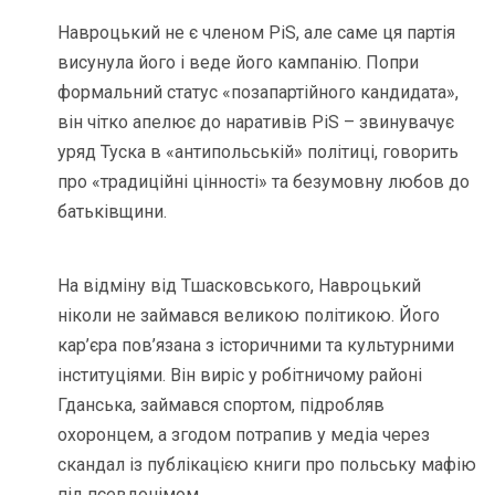
Навроцький не є членом PiS, але саме ця партія
висунула його і веде його кампанію. Попри
формальний статус «позапартійного кандидата»,
він чітко апелює до наративів PiS – звинувачує
уряд Туска в «антипольській» політиці, говорить
про «традиційні цінності» та безумовну любов до
батьківщини.
На відміну від Тшасковського, Навроцький
ніколи не займався великою політикою. Його
кар’єра пов’язана з історичними та культурними
інституціями. Він виріс у робітничому районі
Гданська, займався спортом, підробляв
охоронцем, а згодом потрапив у медіа через
скандал із публікацією книги про польську мафію
під псевдонімом.