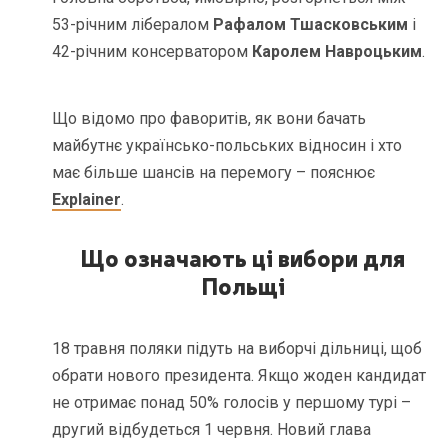
53-річним лібералом
Рафалом Тшасковським
і
42-річним консерватором
Каролем Навроцьким
.
Що відомо про фаворитів, як вони бачать
майбутнє українсько-польських відносин і хто
має більше шансів на перемогу – пояснює
Explainer
.
Що означають ці вибори для
Польщі
18 травня поляки підуть на виборчі дільниці, щоб
обрати нового президента. Якщо жоден кандидат
не отримає понад 50% голосів у першому турі –
другий відбудеться 1 червня. Новий глава