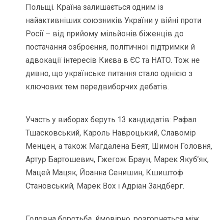
Польщі. Країна залишається одним із
найактивніших союзників України у війні проти
Росії – від прийому мільйонів біженців до
постачання озброєння, політичної підтримки й
адвокації інтересів Києва в ЄС та НАТО. Тож не
дивно, що українське питання стало однією з
ключових тем передвиборчих дебатів.
Участь у виборах беруть 13 кандидатів: Рафал
Тшасковський, Кароль Навроцький, Славомір
Менцен, а також Магдалена Беят, Шимон Головня,
Артур Бартошевич, Гжегож Браун, Марек Якуб’як,
Мацей Мацяк, Йоанна Сенишин, Кшиштоф
Становський, Марек Вох і Адріан Зандберг.
Головна боротьба, ймовірно, розгорнеться між