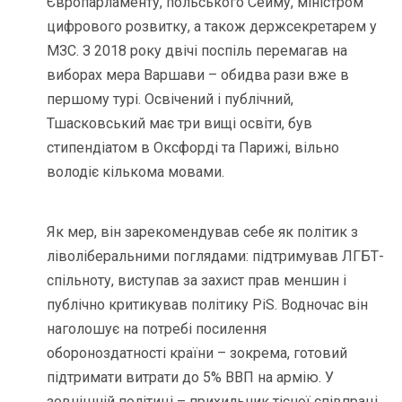
Європарламенту, польського Сейму, міністром
цифрового розвитку, а також держсекретарем у
МЗС. З 2018 року двічі поспіль перемагав на
виборах мера Варшави – обидва рази вже в
першому турі. Освічений і публічний,
Тшасковський має три вищі освіти, був
стипендіатом в Оксфорді та Парижі, вільно
володіє кількома мовами.
Як мер, він зарекомендував себе як політик з
ліволіберальними поглядами: підтримував ЛГБТ-
спільноту, виступав за захист прав меншин і
публічно критикував політику PiS. Водночас він
наголошує на потребі посилення
обороноздатності країни – зокрема, готовий
підтримати витрати до 5% ВВП на армію. У
зовнішній політиці – прихильник тісної співпраці