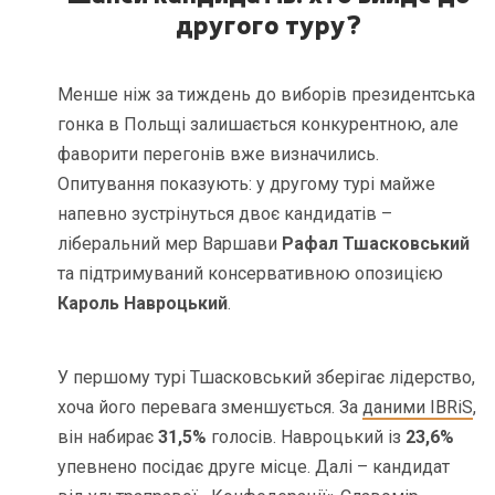
другого туру?
Менше ніж за тиждень до виборів президентська
гонка в Польщі залишається конкурентною, але
фаворити перегонів вже визначились.
Опитування показують: у другому турі майже
напевно зустрінуться двоє кандидатів –
ліберальний мер Варшави
Рафал Тшасковський
та підтримуваний консервативною опозицією
Кароль Навроцький
.
У першому турі Тшасковський зберігає лідерство,
хоча його перевага зменшується. За
даними IBRiS
,
він набирає
31,5%
голосів. Навроцький із
23,6%
упевнено посідає друге місце. Далі – кандидат