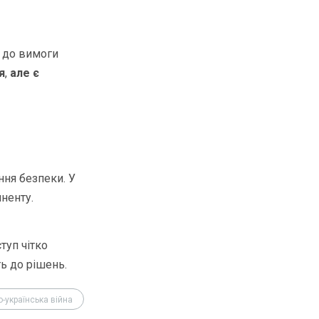
— до вимоги
я
,
але є
ння безпеки. У
иненту.
туп чітко
ь до рішень.
о-українська війна