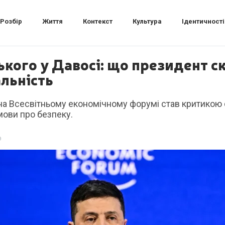
Розбір
Життя
Контекст
Культура
Ідентичності
кого у Давосі: що президент ск
альність
на Всесвітньому економічному форумі став критикою 
ови про безпеку.
0