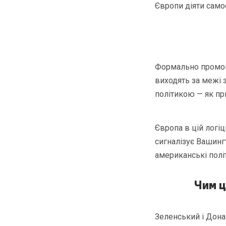
Європи діяти самос
Формально промова
виходять за межі 
політикою — як пр
Європа в цій логіц
сигналізує Вашингт
американські полі
Чим ц
Зеленський і Дона