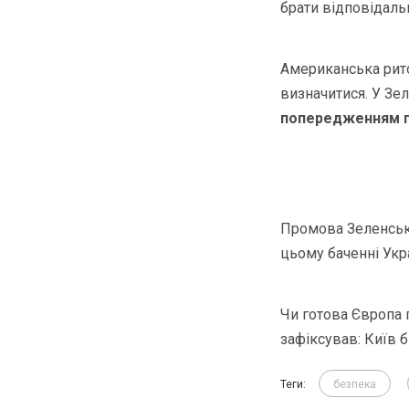
брати відповідальн
Американська рито
визначитися. У Зе
попередженням пр
Промова Зеленсько
цьому баченні Укра
Чи готова Європа п
зафіксував: Київ 
Теги:
безпека