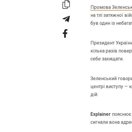
Промова Зеленськ
на тлі затяжної ві
був один із небаг
Президент України 
кілька разів повер
себе захищати.
Зеленський говори
центрі виступу — 
дій.
Explainer
пояснює 
сигнали вона адре