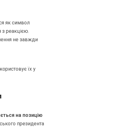
ся як символ
я з реакцією.
ішення не завжди
икористовує їх у
и
ається на позицію
нського президента