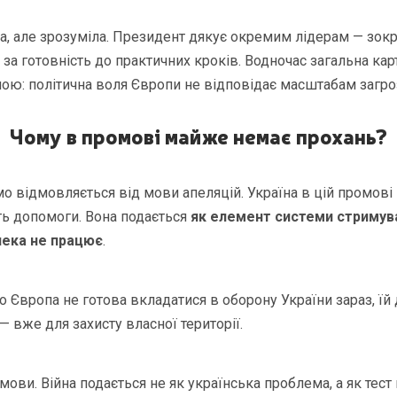
а, але зрозуміла. Президент дякує окремим лідерам — зокр
 за готовність до практичних кроків. Водночас загальна ка
ою: політична воля Європи не відповідає масштабам загро
Чому в промові майже немає прохань?
о відмовляється від мови апеляцій. Україна в цій промові 
ть допомоги. Вона подається
як елемент системи стримува
пека не працює
.
що Європа не готова вкладатися в оборону України зараз, їй
— вже для захисту власної території.
ови. Війна подається не як українська проблема, а як тест 