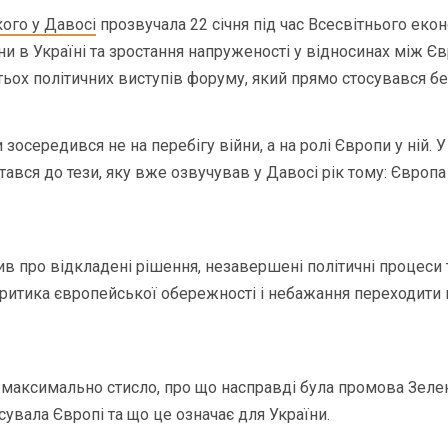
ого у Давосі
прозвучала 22 січня під час Всесвітнього еко
йни в Україні та зростання напруженості у відносинах між Є
атьох політичних виступів форуму, який прямо стосувався б
зосередився не на перебігу війни, а на ролі Європи у ній. У
тався до тези, яку вже озвучував у Давосі рік тому: Європа
в про відкладені рішення, незавершені політичні процеси т
критика європейської обережності і небажання переходити 
максимально стисло, про що насправді була промова Зелен
сувала Європі та що це означає для України.