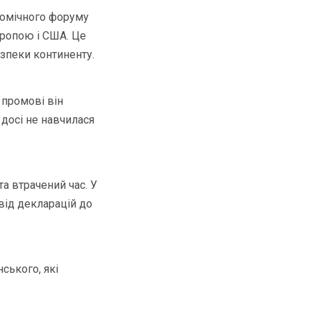
номічного форуму
вропою і США. Це
езпеки континенту.
 промові він
 досі не навчилася
а втрачений час. У
від декларацій до
ського, які