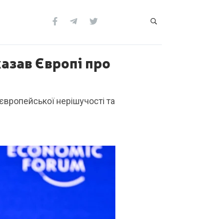
азав Європі про
європейської нерішучості та