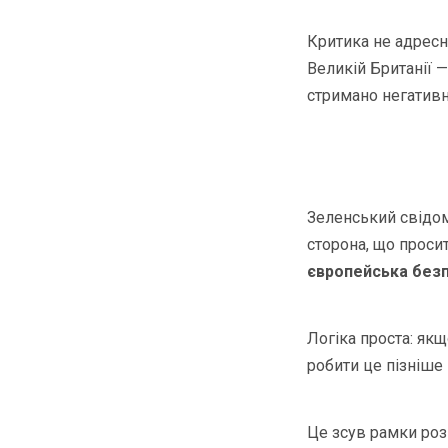
Критика не адресн
Великій Британії —
стримано негативн
Зеленський свідом
сторона, що проси
європейська без
Логіка проста: як
робити це пізніше 
Це зсув рамки розм