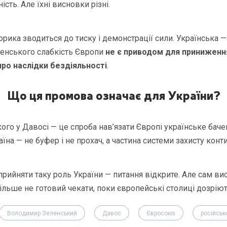
ість. Але їхні висновки різні.
рика зводиться до тиску і демонстрації сили. Українська 
ленського слабкість Європи
не є приводом для приниженн
о наслідки бездіяльності
.
Що ця промова означає для України?
го у Давосі — це спроба нав’язати Європі українське баче
їна — не буфер і не прохач, а частина системи захисту конт
рийняти таку роль України — питання відкрите. Але сам вис
більше не готовий чекати, поки європейські столиці дозріют
Володимир Зеленський
Давос
Євросоюз
російськ