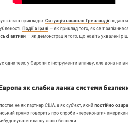
ує кілька прикладів.
Ситуація навколо Гренландії
подаєть
убленості.
Події в Ірані
— як приклад того, як світ запізнивс
ські активи
— як демонстрація того, що навіть ухвалені р
нує одна теза: у Європи є інструменти впливу, але вона не в
.
Європа як слабка ланка системи безпек
остає не як партнер США, а як суб’єкт, який
постійно озир
енський прямо говорить про спроби «переконати» америка
 вибудовувати власну лінію безпеки.