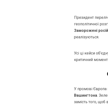
Президент переліч
геополітичної розг
Заморожені росій
реалізуються.
Усі ці кейси об’єд
критичний момент
У промові Європа п
Вашингтона
. Зел
замість того, щоб