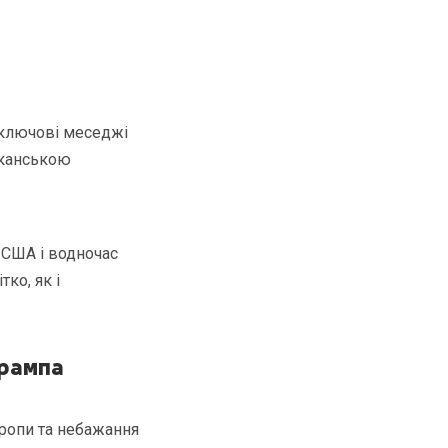
 ключові меседжі
иканською
з США і водночас
тко, як і
Трампа
вропи та небажання