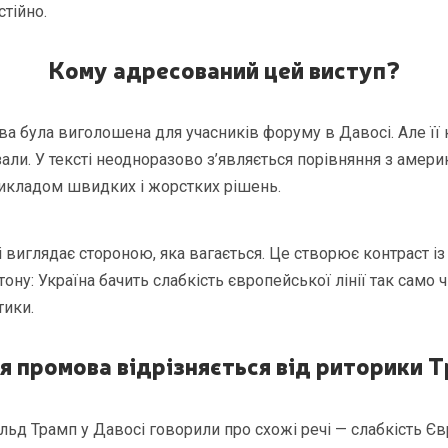
тійно.
Кому адресований цей виступ?
 була виголошена для учасників форуму в Давосі. Але її
зали. У тексті неодноразово з’являється порівняння з амер
икладом швидких і жорстких рішень.
і виглядає стороною, яка вагається. Це створює контраст і
ону: Україна бачить слабкість європейської лінії так само чі
тики.
я промова відрізняється від риторики 
льд Трамп у Давосі говорили про схожі речі — слабкість Є