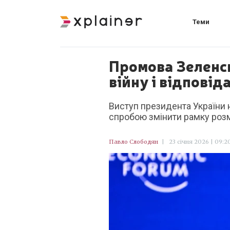
Теми
Промова Зеленсь
війну і відповід
Виступ президента України 
спробою змінити рамку розм
Павло Слободян
|
23 січня 2026 | 09:2