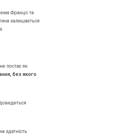
ема Франції та
ртина залишається
з.
не постає як
ння, без якого
 доведеться
на здатність