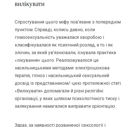
вилікувати
Спростування цього міфу пов’язане з попереднім
пунктом. Справді, колись давно, коли
гомосексуальність уважалася хворобою і
класифікувалася як психічний розлад, а то і як
злочин, за який ув’язнювали, існувала практика
«лікування» цього. Реалізовувалося це
насильницькими методами: електрошокова
терапія, гіпноз і насильницький сексуальний
досвід із представником/-цею протилежної статі.
«Вилікувати» допомагали й різні релігійні
організації, у яких шляхом психологічного тиску і
залякування намагалися виправити орієнтацію.
Зараз, за наявності розвиненої сексології і