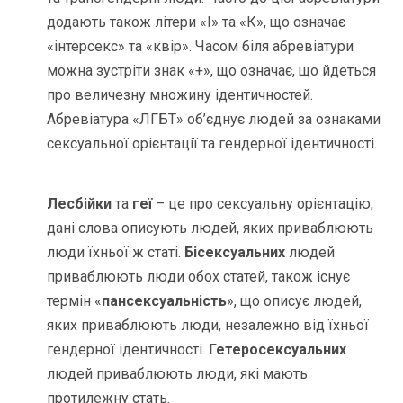
додають також літери «І» та «К», що означає
«інтерсекс» та «квір». Часом біля абревіатури
можна зустріти знак «+», що означає, що йдеться
про величезну множину ідентичностей.
Абревіатура «ЛГБТ» об’єднує людей за ознаками
сексуальної орієнтації та гендерної ідентичності.
Лесбійки
та
геї
– це про сексуальну орієнтацію,
дані слова описують людей, яких приваблюють
люди їхньої ж статі.
Бісексуальних
людей
приваблюють люди обох статей, також існує
термін «
пансексуальність
», що описує людей,
яких приваблюють люди, незалежно від їхньої
гендерної ідентичності.
Гетеросексуальних
людей приваблюють люди, які мають
протилежну стать.