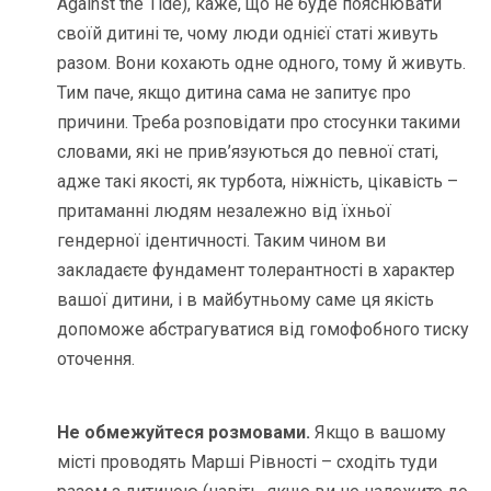
Against the Tide), каже, що не буде пояснювати
своїй дитині те, чому люди однієї статі живуть
разом. Вони кохають одне одного, тому й живуть.
Тим паче, якщо дитина сама не запитує про
причини. Треба розповідати про стосунки такими
словами, які не прив’язуються до певної статі,
адже такі якості, як турбота, ніжність, цікавість –
притаманні людям незалежно від їхньої
гендерної ідентичності. Таким чином ви
закладаєте фундамент толерантності в характер
вашої дитини, і в майбутньому саме ця якість
допоможе абстрагуватися від гомофобного тиску
оточення.
Не обмежуйтеся розмовами.
Якщо в вашому
місті проводять Марші Рівності – сходіть туди