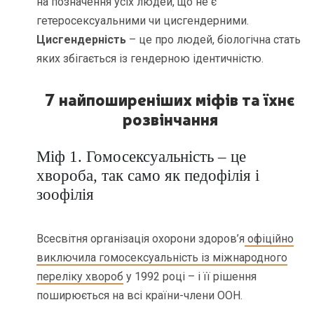
на позначення усіх людей, що не є
гетеросексуальними чи цисгендерними.
Цисгендерність
– це про людей, біологічна стать
яких збігається із гендерною ідентичністю.
7 найпоширеніших міфів та їхнє
розвінчання
Міф 1. Гомосексуальність – це
хвороба, так само як педофілія і
зоофілія
Всесвітня організація охорони здоров’я
офіційно
виключила гомосексуальність із міжнародного
переліку хвороб
у 1992 році – і її рішення
поширюється на всі країни-члени ООН.