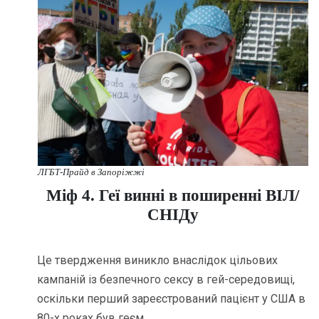
ЛГБТ-Прайд в Запоріжжі
Міф 4. Геї винні в поширенні ВІЛ/
СНІДу
Це твердження виникло внаслідок цільових
кампаній із безпечного сексу в гей-середовищі,
оскільки перший зареєстрований пацієнт у США в
80-х роках був геєм.