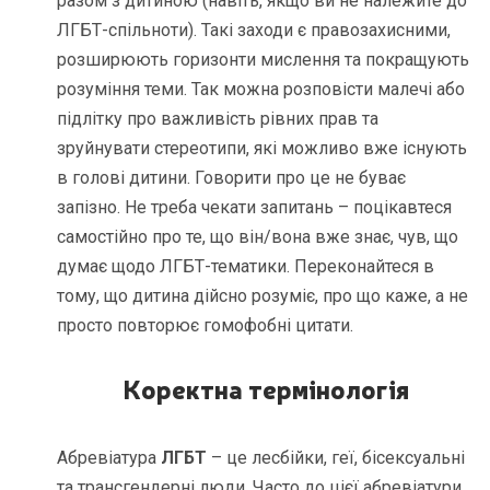
разом з дитиною (навіть, якщо ви не належите до
ЛГБТ-спільноти). Такі заходи є правозахисними,
розширюють горизонти мислення та покращують
розуміння теми. Так можна розповісти малечі або
підлітку про важливість рівних прав та
зруйнувати стереотипи, які можливо вже існують
в голові дитини. Говорити про це не буває
запізно. Не треба чекати запитань – поцікавтеся
самостійно про те, що він/вона вже знає, чув, що
думає щодо ЛГБТ-тематики. Переконайтеся в
тому, що дитина дійсно розуміє, про що каже, а не
просто повторює гомофобні цитати.
Коректна термінологія
Абревіатура
ЛГБТ
– це лесбійки, геї, бісексуальні
та трансгендерні люди. Часто до цієї абревіатури