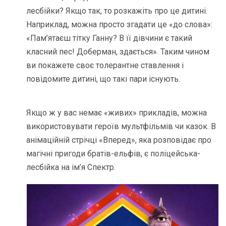
лесбійки? Якщо так, то розкажіть про це дитині.
Наприклад, можна просто згадати це «до слова»:
«Пам’ятаєш тітку Ганну? В її дівчини є такий
класний пес! Доберман, здається». Таким чином
ви покажете своє толерантне ставлення і
повідомите дитині, що такі пари існують.
Якщо ж у вас немає «живих» прикладів, можна
використовувати героїв мультфільмів чи казок. В
анімаційній стрічці «Вперед», яка розповідає про
магічні пригоди братів-ельфів, є поліцейська-
лесбійка на ім’я Спектр.