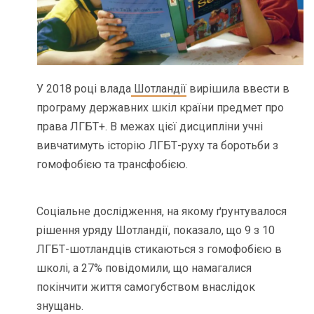
У 2018 році влада
Шотландії
вирішила ввести в
програму державних шкіл країни предмет про
права ЛГБТ+. В межах цієї дисципліни учні
вивчатимуть історію ЛГБТ-руху та боротьби з
гомофобією та трансфобією.
Соціальне дослідження, на якому ґрунтувалося
рішення уряду Шотландії, показало, що 9 з 10
ЛГБТ-шотландців стикаються з гомофобією в
школі, а 27% повідомили, що намагалися
покінчити життя самогубством внаслідок
знущань.