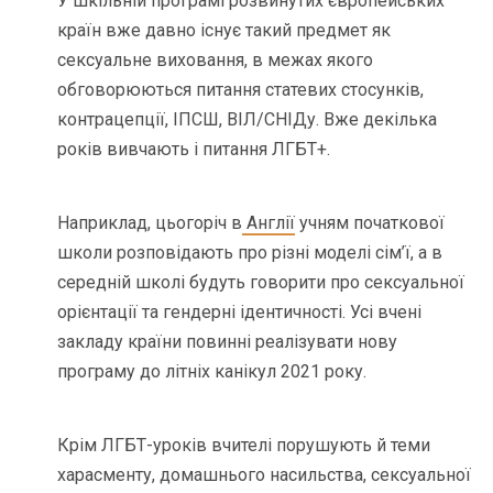
У шкільній програмі розвинутих європейських
країн вже давно існує такий предмет як
сексуальне виховання, в межах якого
обговорюються питання статевих стосунків,
контрацепції, ІПСШ, ВІЛ/СНІДу. Вже декілька
років вивчають і питання ЛГБТ+.
Наприклад, цьогоріч в
Англії
учням початкової
школи розповідають про різні моделі сім’ї, а в
середній школі будуть говорити про сексуальної
орієнтації та гендерні ідентичності. Усі вчені
закладу країни повинні реалізувати нову
програму до літніх канікул 2021 року.
Крім ЛГБТ-уроків вчителі порушують й теми
харасменту, домашнього насильства, сексуальної