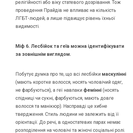
релігійності або віку статевого дозрівання. Тож
проведення Прайдів не впливає на кількість
ЛГБТ-людей, а лише підвищує рівень їхньої
видимості.
Міф 6. Лесбійок та геїв можна ідентифікувати
за зовнішнім виглядом.
Побутує думка про те, що всі лесбійки
маскулінні
(мають коротке волосся, носять чоловічий одяг,
не фарбуються), а геї навпаки
фемінні
(носять
спідниці чи сукні, фарбуються, мають довге
волосся та манікюр). Насправді це хибне
твердження. Стиль людини не залежить від її
орієнтації. До речі, в одностатевих парах немає
розподілення на чоловічі та жіночі соціальні ролі.