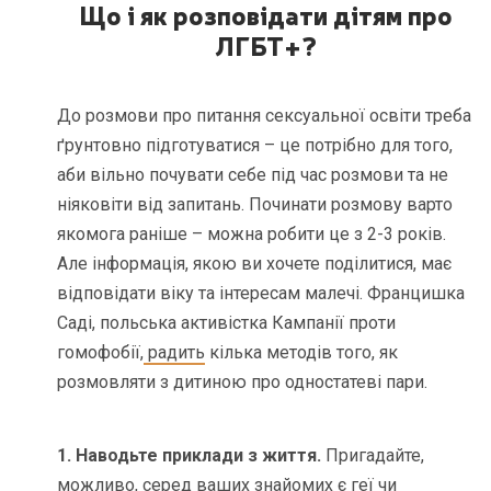
Що і як розповідати дітям про
ЛГБТ+?
До розмови про питання сексуальної освіти треба
ґрунтовно підготуватися – це потрібно для того,
аби вільно почувати себе під час розмови та не
ніяковіти від запитань. Починати розмову варто
якомога раніше – можна робити це з 2-3 років.
Але інформація, якою ви хочете поділитися, має
відповідати віку та інтересам малечі. Францишка
Саді, польська активістка Кампанії проти
гомофобії,
радить
кілька методів того, як
розмовляти з дитиною про одностатеві пари.
1. Наводьте приклади з життя.
Пригадайте,
можливо, серед ваших знайомих є геї чи