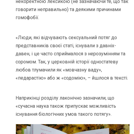
некоректною лексикою (не зазначаючи те, що так
говорити неправильно) та деякими причинами
гомофобії.
«Люди, які відчувають сексуальний потяг до
представників своєї статі, існували з давніх-
давен, і це часто сприймалося з нерозумінням та
соромом. Так, у церковній історії одностатеву
любов тлумачили як «мовчазну ваду»,
«педарастію» або ж «содомію», – йшлося в тексті.
Наприкінці розділу лаконічно зазначили, що
«сучасна наука також припускає можливість
існування біологічних умов такого потягу».