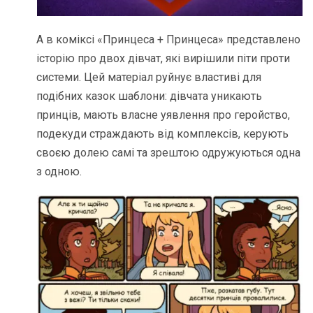
А в коміксі «Принцеса + Принцеса» представлено
історію про двох дівчат, які вирішили піти проти
системи. Цей матеріал руйнує властиві для
подібних казок шаблони: дівчата уникають
принців, мають власне уявлення про геройство,
подекуди страждають від комплексів, керують
своєю долею самі та зрештою одружуються одна
з одною.