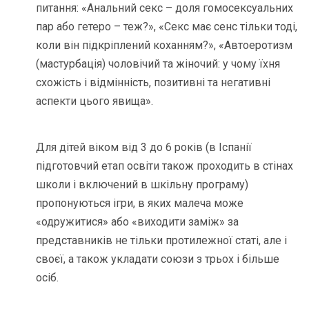
питання: «Анальний секс – доля гомосексуальних
пар або гетеро – теж?», «Секс має сенс тільки тоді,
коли він підкріплений коханням?», «Автоеротизм
(мастурбація) чоловічий та жіночий: у чому їхня
схожість і відмінність, позитивні та негативні
аспекти цього явища».
Для дітей віком від 3 до 6 років (в Іспанії
підготовчий етап освіти також проходить в стінах
школи і включений в шкільну програму)
пропонуються ігри, в яких малеча може
«одружитися» або «виходити заміж» за
представників не тільки протилежної статі, але і
своєї, а також укладати союзи з трьох і більше
осіб.