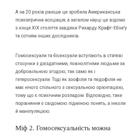
А на 20 років раніше це зробила Американська
психіатрична асоціація, а загалом науці це відомо
з кінця ХІХ століття завдяки Рихарду Крафт-Ебінґу
та сотням інших дослідників.
Гомосексуали та бісексуали вступають в статеві
стосунки з дієздатними, повнолітніми людьми за
добровільною згодою, так само як і
гетеросексуали. Тоді як зоофілія та педофілія не
має нічого спільного з сексуальною орієнтацією,
тому що є психічним розладом. Відповідно, таке
порівняння є свідомою підміною понять, а інколи
й маніпуляцією.
Міф 2. Гомосексуальність можна