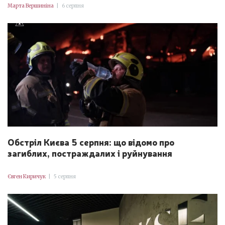
Марта Вершиніна
|
6 серпня
Обстріл Києва 5 серпня: що відомо про
загиблих, постраждалих і руйнування
Євген Киричук
|
5 серпня