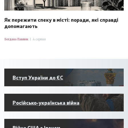
Як пережити спеку в місті: поради, які справді
допомагають
Богдана Павлюк
|
4 серпня
Вступ України до ЄС
Російсько-українська війна
Війна США з Іраном