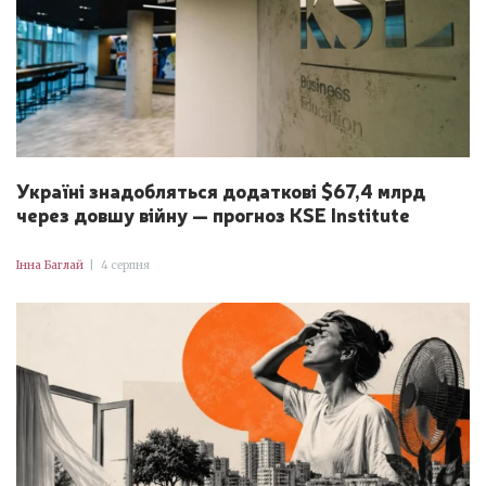
Україні знадобляться додаткові $67,4 млрд
через довшу війну — прогноз KSE Institute
Інна Баглай
|
4 серпня