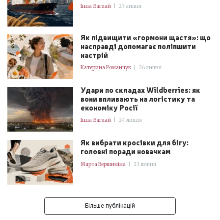
Інна Баглай
|
27 липня
Як підвищити «гормони щастя»: що
насправді допомагає поліпшити
настрій
Катерина Романчук
|
26 липня
Удари по складах Wildberries: як
вони впливають на логістику та
економіку Росії
Інна Баглай
|
24 липня
Як вибрати кросівки для бігу:
головні поради новачкам
Марта Вершиніна
|
23 липня
Більше публікацій