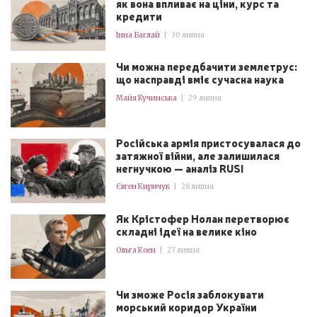
як вона впливає на ціни, курс та
кредити
Інна Баглай
|
30 липня
Чи можна передбачити землетрус:
що насправді вміє сучасна наука
Майя Кучинська
|
29 липня
Російська армія пристосувалася до
затяжної війни, але залишилася
негнучкою — аналіз RUSI
Євген Киричук
|
28 липня
Як Крістофер Нолан перетворює
складні ідеї на велике кіно
Ольга Коен
|
27 липня
Чи зможе Росія заблокувати
морський коридор України