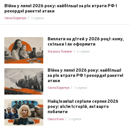
Війна у липні 2026 року: найбільші за рік втрати РФ і
рекордні ракетні атаки
Євген Киричук
|
3 серпня
Виплати на дітей у 2026 році: кому,
скільки і як оформити
Богдана Павлюк
|
4 серпня
Війна у липні 2026 року: найбільші
за рік втрати РФ і рекордні ракетні
атаки
Євген Киричук
|
3 серпня
Найцікавіші серіали серпня 2026
року: вісім історій, які варто
побачити
Ольга Коен
|
2 серпня