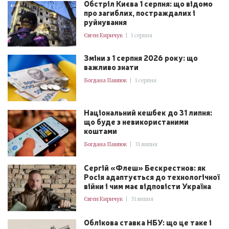
Обстріл Києва 1 серпня: що відомо
про загиблих, постраждалих і
руйнування
Євген Киричук
|
1 серпня
Зміни з 1 серпня 2026 року: що
важливо знати
Богдана Павлюк
|
1 серпня
Національний кешбек до 31 липня:
що буде з невикористаними
коштами
Богдана Павлюк
|
31 липня
Сергій «Флеш» Бескрестнов: як
Росія адаптується до технологічної
війни і чим має відповісти Україна
Євген Киричук
|
31 липня
Облікова ставка НБУ: що це таке і