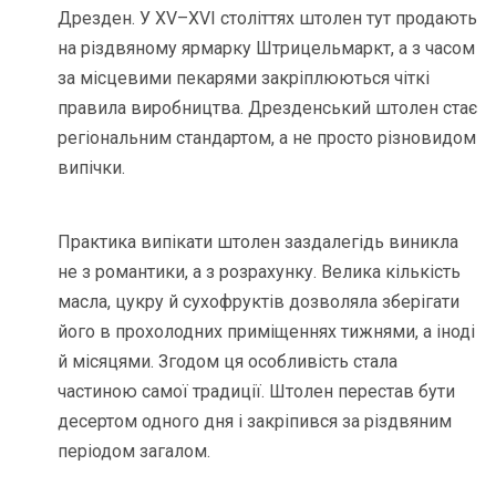
Дрезден. У XV–XVI століттях штолен тут продають
на різдвяному ярмарку Штрицельмаркт, а з часом
за місцевими пекарями закріплюються чіткі
правила виробництва. Дрезденський штолен стає
регіональним стандартом, а не просто різновидом
випічки.
Практика випікати штолен заздалегідь виникла
не з романтики, а з розрахунку. Велика кількість
масла, цукру й сухофруктів дозволяла зберігати
його в прохолодних приміщеннях тижнями, а іноді
й місяцями. Згодом ця особливість стала
частиною самої традиції. Штолен перестав бути
десертом одного дня і закріпився за різдвяним
періодом загалом.