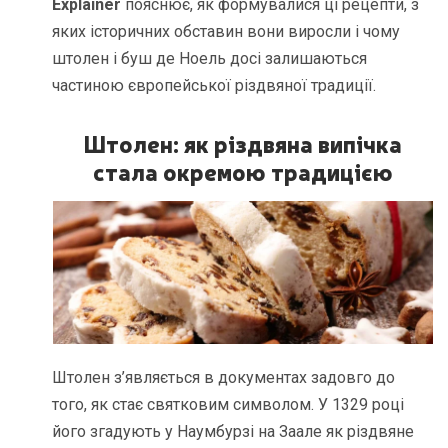
Explainer
пояснює, як формувалися ці рецепти, з
яких історичних обставин вони виросли і чому
штолен і буш де Ноель досі залишаються
частиною європейської різдвяної традиції.
Штолен: як різдвяна випічка
стала окремою традицією
Штолен з’являється в документах задовго до
того, як стає святковим символом. У 1329 році
його згадують у Наумбурзі на Заале як різдвяне