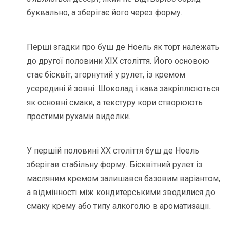
буквально, а зберігає його через форму.
Перші згадки про буш де Ноель як торт належать
до другої половини XIX століття. Його основою
стає бісквіт, згорнутий у рулет, із кремом
усередині й зовні. Шоколад і кава закріплюються
як основні смаки, а текстуру кори створюють
простими рухами виделки.
У першій половині ХХ століття буш де Ноель
зберігав стабільну форму. Бісквітний рулет із
масляним кремом залишався базовим варіантом,
а відмінності між кондитерськими зводилися до
смаку крему або типу алкоголю в ароматизації.