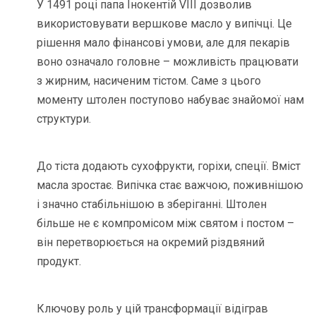
У 1491 році папа Інокентій VIII дозволив
використовувати вершкове масло у випічці. Це
рішення мало фінансові умови, але для пекарів
воно означало головне – можливість працювати
з жирним, насиченим тістом. Саме з цього
моменту штолен поступово набуває знайомої нам
структури.
До тіста додають сухофрукти, горіхи, спеції. Вміст
масла зростає. Випічка стає важчою, поживнішою
і значно стабільнішою в зберіганні. Штолен
більше не є компромісом між святом і постом –
він перетворюється на окремий різдвяний
продукт.
Ключову роль у цій трансформації відіграв