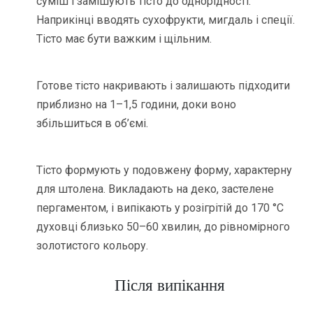
суміш і замішують тісто до однорідності.
Наприкінці вводять сухофрукти, мигдаль і спеції.
Тісто має бути важким і щільним.
Готове тісто накривають і залишають підходити
приблизно на 1–1,5 години, доки воно
збільшиться в об’ємі.
Тісто формують у подовжену форму, характерну
для штолена. Викладають на деко, застелене
пергаментом, і випікають у розігрітій до 170 °C
духовці близько 50–60 хвилин, до рівномірного
золотистого кольору.
Після випікання