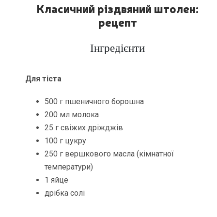
Класичний різдвяний штолен:
рецепт
Інгредієнти
Для тіста
500 г пшеничного борошна
200 мл молока
25 г свіжих дріжджів
100 г цукру
250 г вершкового масла (кімнатної
температури)
1 яйце
дрібка солі