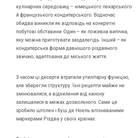
кулінарних середовищ – німецького пекарського
й французького кондитерського. Водночас
обидва виникли як відповідь на конкретні
побутові обставини. Один – як поживна випічка,
яку можна приготувати заздалегідь. Інший – як
кондитерська форма давнішого різдвяного
звичаю, адаптована до міського життя.
З часом ці десерти втратили утилітарну функцію,
але зберегли структуру. Їхні рецепти майже не
змінювалися, а відхилення від канону
залишалися в межах дозволеного. Саме це
зробило штолен і буш де Ноель впізнаваними
маркерами Різдва у своїх країнах.