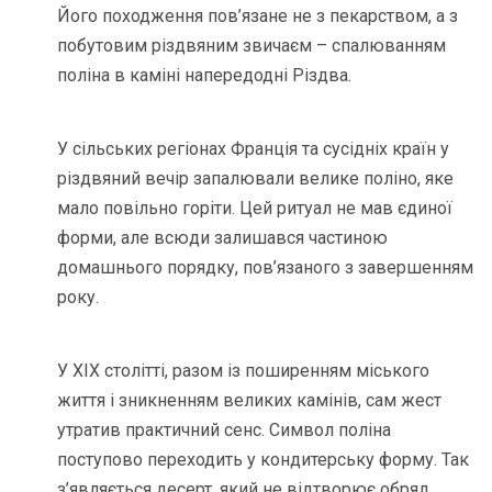
Його походження пов’язане не з пекарством, а з
побутовим різдвяним звичаєм – спалюванням
поліна в каміні напередодні Різдва.
У сільських регіонах Франція та сусідніх країн у
різдвяний вечір запалювали велике поліно, яке
мало повільно горіти. Цей ритуал не мав єдиної
форми, але всюди залишався частиною
домашнього порядку, пов’язаного з завершенням
року.
У XIX столітті, разом із поширенням міського
життя і зникненням великих камінів, сам жест
утратив практичний сенс. Символ поліна
поступово переходить у кондитерську форму. Так
з’являється десерт, який не відтворює обряд