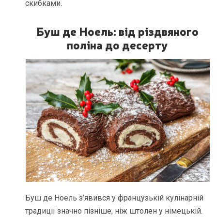
скибками.
Буш де Ноель: від різдвяного
поліна до десерту
Буш де Ноель з’явився у французькій кулінарній
традиції значно пізніше, ніж штолен у німецькій.