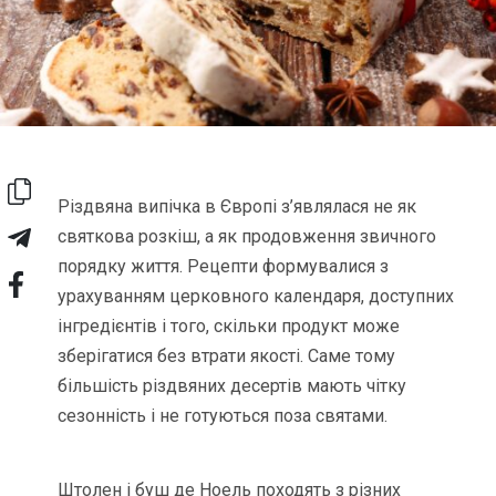
Різдвяна випічка в Європі з’являлася не як
святкова розкіш, а як продовження звичного
порядку життя. Рецепти формувалися з
урахуванням церковного календаря, доступних
інгредієнтів і того, скільки продукт може
зберігатися без втрати якості. Саме тому
більшість різдвяних десертів мають чітку
сезонність і не готуються поза святами.
Штолен і буш де Ноель походять з різних