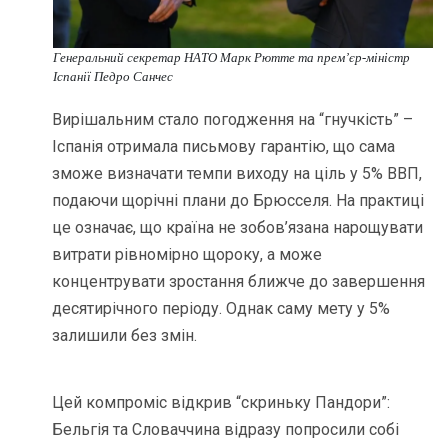
Генеральний секретар НАТО Марк Рютте та прем’єр-міністр
Іспанії Педро Санчес
Вирішальним стало погодження на “гнучкість” –
Іспанія отримала письмову гарантію, що сама
зможе визначати темпи виходу на ціль у 5% ВВП,
подаючи щорічні плани до Брюсселя. На практиці
це означає, що країна не зобов’язана нарощувати
витрати рівномірно щороку, а може
концентрувати зростання ближче до завершення
десятирічного періоду. Однак саму мету у 5%
залишили без змін.
Цей компроміс відкрив “скриньку Пандори”:
Бельгія та Словаччина відразу попросили собі