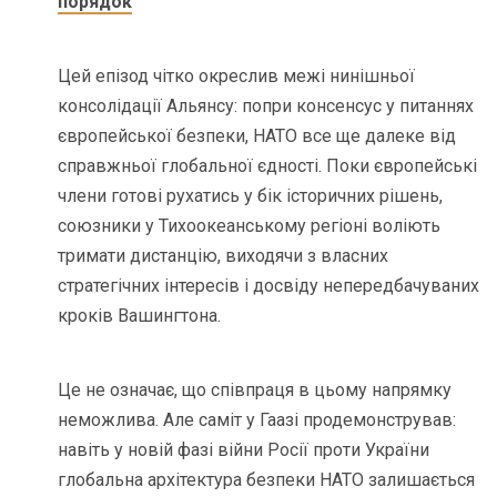
порядок
Цей епізод чітко окреслив межі нинішньої
консолідації Альянсу: попри консенсус у питаннях
європейської безпеки, НАТО все ще далеке від
справжньої глобальної єдності. Поки європейські
члени готові рухатись у бік історичних рішень,
союзники у Тихоокеанському регіоні воліють
тримати дистанцію, виходячи з власних
стратегічних інтересів і досвіду непередбачуваних
кроків Вашингтона.
Це не означає, що співпраця в цьому напрямку
неможлива. Але саміт у Гаазі продемонстрував:
навіть у новій фазі війни Росії проти України
глобальна архітектура безпеки НАТО залишається