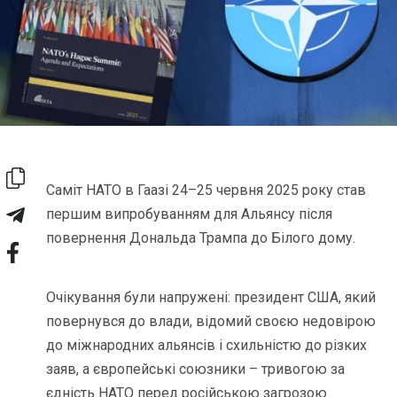
Саміт НАТО в Гаазі 24–25 червня 2025 року став
першим випробуванням для Альянсу після
повернення Дональда Трампа до Білого дому.
Очікування були напружені: президент США, який
повернувся до влади, відомий своєю недовірою
до міжнародних альянсів і схильністю до різких
заяв, а європейські союзники – тривогою за
єдність НАТО перед російською загрозою.