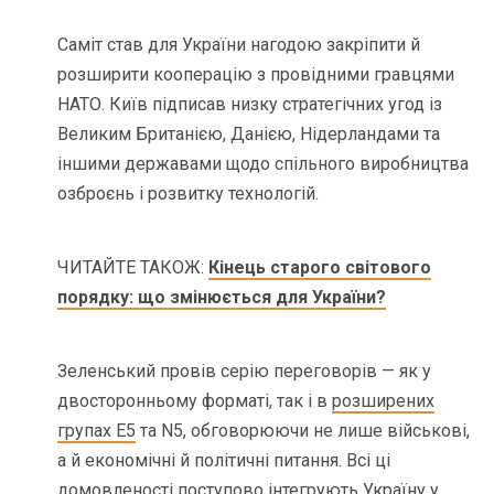
Саміт став для України нагодою закріпити й
розширити кооперацію з провідними гравцями
НАТО. Київ підписав низку стратегічних угод із
Великим Британією, Данією, Нідерландами та
іншими державами щодо спільного виробництва
озброєнь і розвитку технологій.
ЧИТАЙТЕ ТАКОЖ:
Кінець старого світового
порядку: що змінюється для України?
Зеленський провів серію переговорів — як у
двосторонньому форматі, так і в
розширених
групах E5
та N5, обговорюючи не лише військові,
а й економічні й політичні питання. Всі ці
домовленості поступово інтегрують Україну у