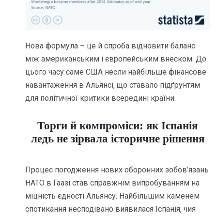
Нова формула – це й спроба відновити баланс
між американським і європейським внеском. До
цього часу саме США несли найбільше фінансове
навантаження в Альянсі, що ставало підґрунтям
для політичної критики всередині країни.
Торги й компроміси: як Іспанія
ледь не зірвала історичне рішення
Процес погодження нових оборонних зобов’язань
НАТО в Гаазі став справжнім випробуванням на
міцність єдності Альянсу. Найбільшим каменем
спотикання несподівано виявилася Іспанія, чия