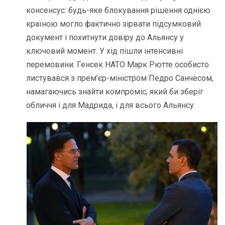
консенсус: будь-яке блокування рішення однією
країною могло фактично зірвати підсумковий
документ і похитнути довіру до Альянсу у
ключовий момент. У хід пішли інтенсивні
перемовини. Генсек НАТО Марк Рютте особисто
листувався з прем’єр-міністром Педро Санчесом,
намагаючись знайти компроміс, який би зберіг
обличчя і для Мадрида, і для всього Альянсу.