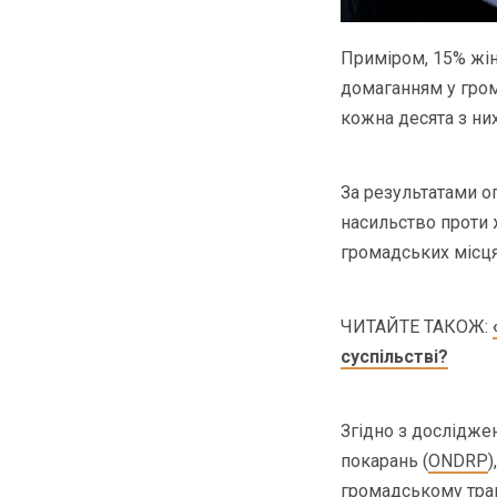
Приміром, 15% жін
домаганням у гром
кожна десята з них
За результатами о
насильство проти 
громадських місця
ЧИТАЙТЕ ТАКОЖ:
суспільстві?
Згідно з дослідже
покарань (
ONDRP
громадському транс