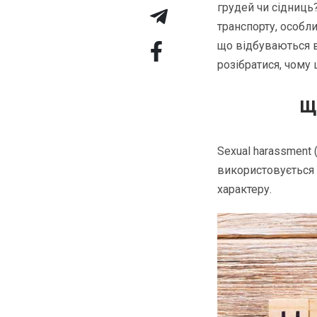
грудей чи сідниць
транспорту, особл
що відбуваються в
розібратися, чому 
Що
Sexual harassment 
використовується 
характеру.