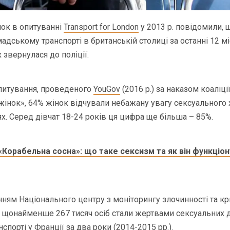
ок в опитуванні
Transport for London
у 2013 р. повідомили, 
адському транспорті в британській столиці за останні 12 м
 звернулася до поліції.
питування, проведеного
YouGov
(2016 р.) за наказом коаліц
жінок», 64% жінок відчували небажану увагу сексуального 
х. Серед дівчат 18-24 років ця цифра ще більша – 85%.
«Корабельна сосна»: що таке сексизм та як він функціон
нням Національного центру з моніторингу злочинності та к
), щонайменше 267 тисяч осіб стали жертвами сексуальних 
порті у Франції за два роки (2014-2015 рр.).