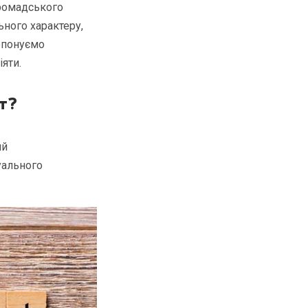
громадського
ьного характеру,
ропонуємо
іяти.
нт?
ий
уального