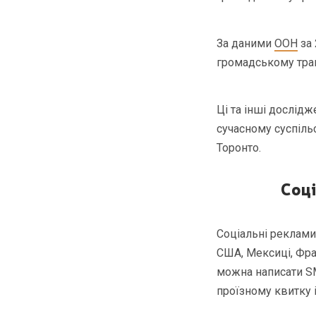
За даними
ООН
за 
громадському тран
Ці та інші дослідж
сучасному суспіль
Торонто.
Соці
Соціальні реклами 
США, Мексиці, Фран
можна написати S
проїзному квитку 