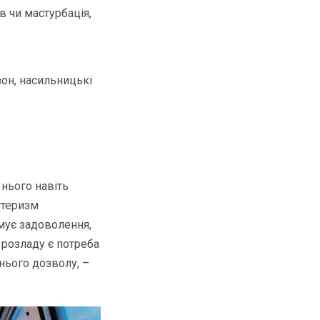
 чи мастурбація,
зон, насильницькі
нього навіть
ттеризм
мує задоволення,
 розладу є потреба
хнього дозволу, –