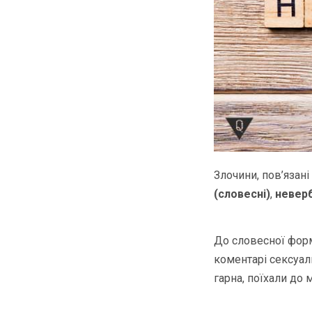
Злочини, пов’язані
(словесні)
,
неверб
До словесної форм
коментарі сексуаль
гарна, поїхали до 