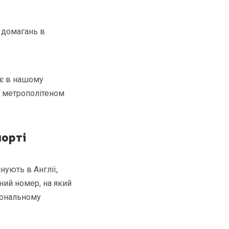
и домагань в
нує в нашому
и метрополітеном
порті
нують в Англії,
ьний номер, на який
сональному