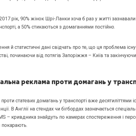
2017 рік, 90% жінок Шрі-Ланки хоча б раз у житті зазнавал
спорті, а 50% стикаються з домаганнями постійно.
ення й статистичні дані свідчать про те, що ця проблема іс
стві, починаючи від потягів Запоріжжя – Київ та закінчуюч
альна реклама проти домагань у транс
проти статевих домагань у транспорті вже десятиліттями іс
ції. В Англії на стендах чи бігбордах зазначається спеціал
MS – кривдника знайдуть по камерах спостереження і пер
і покарають.