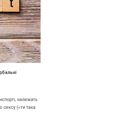
рбальні
нспорті, належать
о сексу («ти така