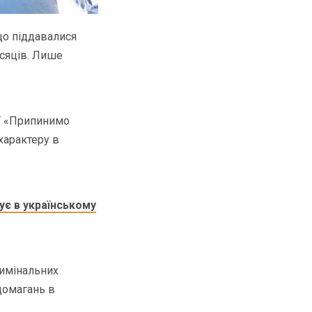
що піддавалися
ісяців. Лише
ії «Припинимо
характеру в
ує в українському
римінальних
домагань в