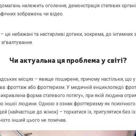
омагань належить оголення, демонстрація статевих органів
фічних зображень чи відео.
– це небажані та настирливі дотики, зокрема, до інтимних 
 зґвалтування.
Чи актуальна ця проблема у світі?
дських місцях – явище поширене, причому настільки, що у 
зва: фроттаж або фроттеризм. У медичній енциклопедії фро
викривлена форма статевого потягу», при якій людина отри
іло іншої людини. Одною з ознак фроттеризму як психічного
й (найчастіше до жінок) – торкатися їх, притулятися без ї
ніхто інший цього не помічав.