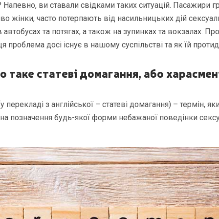
? Напевно, ви ставали свідками таких ситуацій. Пасажири 
иво жінки, часто потерпають від насильницьких дій сексуал
 автобусах та потягах, а також на зупинках та вокзалах. П
ця проблема досі існує в нашому суспільстві та як їй протид
 таке статеві домагання, або харасме
(у перекладі з англійської – статеві домагання) – термін, як
на позначення будь-якої форми небажаної поведінки секс