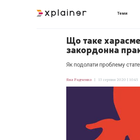
Теми
Що таке харасме
закордонна пра
Як подолати проблему статев
Яна Радченко
|
13 серпня 2020 | 10:45