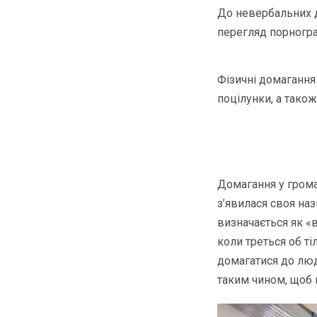
До невербальних д
перегляд порногра
Фізичні домагання 
поцілунки, а також
Домагання у грома
з’явилася своя на
визначається як «
коли треться об т
домагатися до люде
таким чином, щоб 