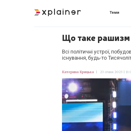
Теми
Що таке рашизм 
Всі політичні устрої, побуд
існування, будь-то Тисячоліт
Катерина Крицька
|
23 січня 2023 | 11: