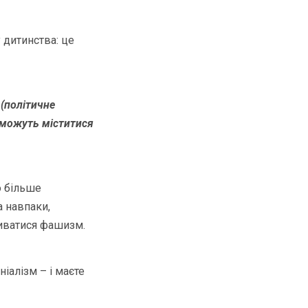
 дитинства: це
(політичне
 можуть міститися
о більше
 навпаки,
виватися фашизм.
ніалізм – і маєте