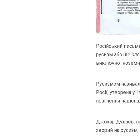
Російський письме
русизм або ще
сло
виключно іноземно
Русизмом називал
Росії, утворена у 
прагнення націонал
Джохар Дудаєв, пр
хворий на русизм,