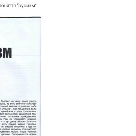
оняття “русизм”.