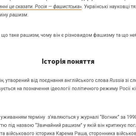
нні це сказати. Росія — фашистська»
.
Українські науковці т
міну
рашизм.
 що таке рашизм, чому він є різновидом фашизму та що не
Історія поняття
н, утворений від поєднання англійського слова
Russia
зі с
ується на позначення ідеології політичного режиму Росії к
з уживанням терміну з’являються у журналі “Вогник” за 199
тю під назвою “Звичайний рашизм” у якій він критикує пог
 та військового історика Карема Раша, сторонника військово