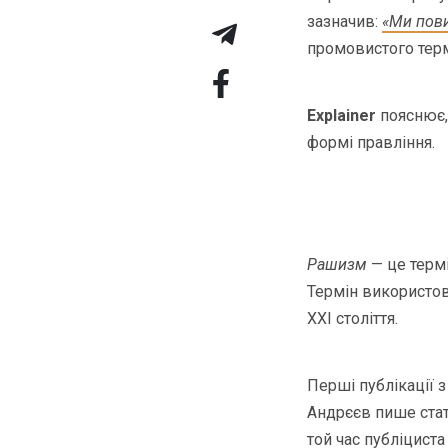
зазначив:
«Ми пови
промовистого тер
Explainer
пояснює,
формі правління.
Рашизм
— це термі
Термін використов
ХХІ століття.
Перші публікації 
Андрєєв пише стат
той час публіциста