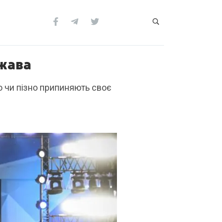
ржава
но чи пізно припиняють своє