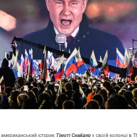
у американський історик
Тімоті Снайдер
у своїй колонці в T