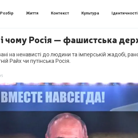
Розбір
Життя
Контекст
Культура
Ідентичності
і чому Росія — фашистська де
овані на ненависті до людини та імперській жадобі, ра
ній Райх чи путінська Росія.
05