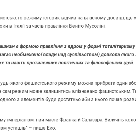
тського режиму історик відчув на власному досвіді, ще у
оки в Італії за часів правління Беніто Мусоліні.
ашизм є формою правління з ядром у формі тоталітаризму 
магає необмеженої влади над суспільством) довкола якого
их та навіть протилежних політичних та філософських ідей
.
 будь-якого фашистського режиму можна прибрати один аб
е сам режим може залишитись впізнавано фашистським. Та
б одного з елементів буде достатньо аби з нього почав роз
му імперіалізм, і ви маєте Франка й Салазара. Вилучіть коло
зм усташів” – пише Еко.