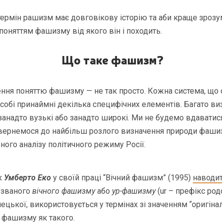
ермін рашизм має довговікову історію та аби краще зрозум
 поняттям фашизму від якого він і походить.
Що таке фашизм?
ення поняттю фашизму — не так просто. Кожна система, що 
собі принаймні декілька специфічних елементів. Багато 
занадто вузькі або занадто широкі. Ми не будемо вдаватися
 звернемося до найбільш розлого визначення природи фашиз
ного аналізу політичного режиму Росії.
ик
Умберто Еко
у своїй праці “Вічний фашизм” (1995)
наводи
к званого
вічного фашизму
або
ур-фашизму
(ur – префікс род
цької, використовується у термінах зі значенням “оригіна
о фашизму як такого.