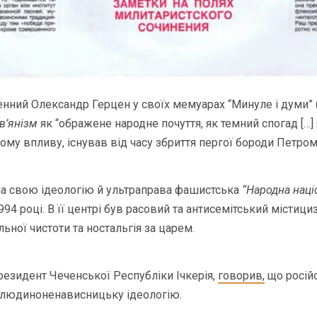
нний Олександр Герцен у своїх мемуарах “Минуле і думи” 
в’янізм
як “ображене народне почуття, як темний спогад […] 
му впливу, існував від часу збриття пергої бороди Петром 
а свою ідеологію й ультраправа фашистська
“Народна наці
1994 році. В її центрі був расовий та антисемітський містици
ьної чистоти та ностальгія за царем.
езидент Чеченської Республіки Ічкерія,
говорив,
що росій
 людиноненависницьку ідеологію.