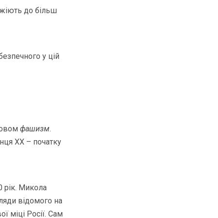
яжіють до більш
безпечного у цій
ловом
фашизм
.
інця ХХ – початку
0 рік. Микола
ляди відомого на
ї міці Росії. Сам