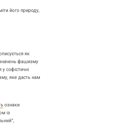
іти його природу,
описується як
визначень фашизму
 у софістичні
му, яке дасть нам
ть
ознаки
ом із
льний”,