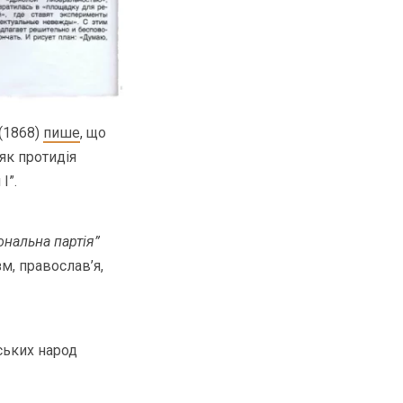
(1868)
пише
, що
як протидія
І”.
ональна партія”
зм, православ’я,
ських народ