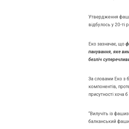
Утвердження фашис
відбулось у 20-ті р
Еко зазначає, що
ф
панування, яке ви
безліч суперечлив
За словами Еко з
компонентів, прот
присутності хоча 
“Вилучіть із фашиз
балканський фаши