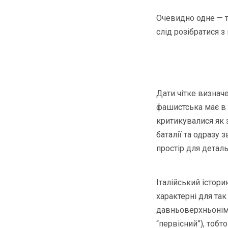
Очевидно одне — т
слід розібратися з
Дати чітке визнач
фашистська має в 
критикувалися як 
баталії та одразу
простір для деталь
Італійський істор
характерні для та
давньоверхньоніме
“первісний”), тобт