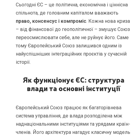
Сьогодні ЄС – це політична, економічна і ціннісна
спільнота, де головним капіталом вважають
право, консенсус і компроміс
. Кожна нова криза
– від фінансової до геополітичної – змушує Союз
переосмислювати себе, але не руйнує його. Саме
тому Європейський Союз залишився одним із
найуспішніших інтеграційних проєктів у сучасній
історії.
Як функціонує ЄС: структура
влади та основні інституції
Європейський Союз працює як багаторівнева
система управління, де влада розподілена між
наднаціональними інституціями та урядами країн-
членів. Його архітектура нагадує класичну модель