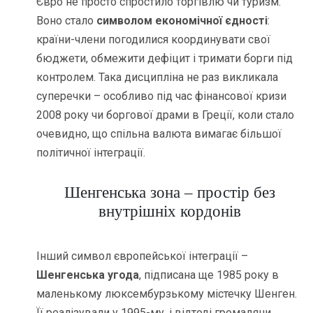
Євро не просто спростило торгівлю чи туризм.
Воно стало
символом економічної єдності
:
країни-члени погодилися координувати свої
бюджети, обмежити дефіцит і тримати борги під
контролем. Така дисципліна не раз викликала
суперечки – особливо під час фінансової кризи
2008 року чи боргової драми в Греції, коли стало
очевидно, що спільна валюта вимагає більшої
політичної інтеграції.
Шенгенська зона – простір без
внутрішніх кордонів
Інший символ європейської інтеграції –
Шенгенська угода
, підписана ще 1985 року в
маленькому люксембурзькому містечку Шенген.
Її реалізували у 1995-му, і відтоді громадяни