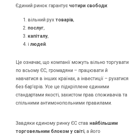
Єдиний ринок гарантує
чотири свободи
:
вільний рух
товарів
,
послуг
,
капіталу
,
і
людей
.
Це означає, що компанії можуть вільно торгувати
по всьому ЄС, громадяни – працювати й
навчатися в інших країнах, а інвестиції – рухатися
без бар’єрів. Усе це підкріплене єдиними
стандартами якості, захистом прав споживачів та
спільними антимонопольними правилами.
Завдяки єдиному ринку ЄС став
найбільшим
торговельним блоком у світі
, а його