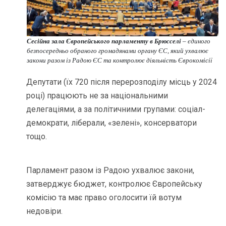
Сесійна зала Європейського парламенту в Брюсселі
– єдиного
безпосередньо обраного громадянами органу ЄС, який ухвалює
закони разом із Радою ЄС та контролює діяльність Єврокомісії
Депутати (їх 720 після перерозподілу місць у 2024
році) працюють не за національними
делегаціями, а за політичними групами: соціал-
демократи, ліберали, «зелені», консерватори
тощо.
Парламент разом із Радою ухвалює закони,
затверджує бюджет, контролює Європейську
комісію та має право оголосити їй вотум
недовіри.