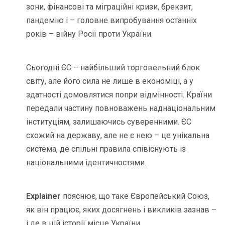
зони, фінансові та міграційні кризи, брекзит,
пандемію і – головне випробування останніх
років – війну Росії проти України.
Сьогодні ЄС – найбільший торговельний блок
світу, але його сила не лише в економіці, а у
здатності домовлятися попри відмінності. Країни
передали частину повноважень наднаціональним
інституціям, залишаючись суверенними. ЄС
схожий на державу, але не є нею – це унікальна
система, де спільні правила співіснують із
національними ідентичностями.
Explainer
пояснює, що таке Європейський Союз,
як він працює, яких досягнень і викликів зазнав –
і де в цій історії місце України.