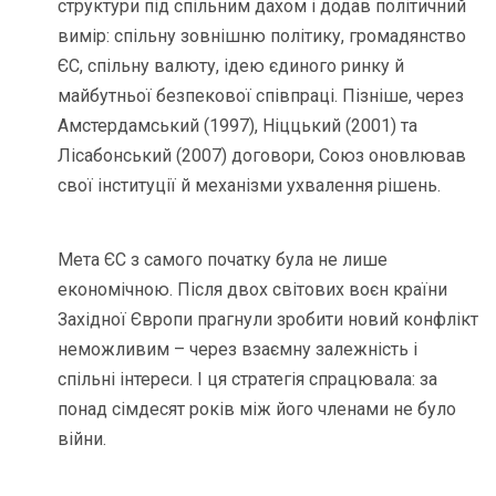
структури під спільним дахом і додав політичний
вимір: спільну зовнішню політику, громадянство
ЄС, спільну валюту, ідею єдиного ринку й
майбутньої безпекової співпраці. Пізніше, через
Амстердамський (1997), Ніццький (2001) та
Лісабонський (2007) договори, Союз оновлював
свої інституції й механізми ухвалення рішень.
Мета ЄС з самого початку була не лише
економічною. Після двох світових воєн країни
Західної Європи прагнули зробити новий конфлікт
неможливим – через взаємну залежність і
спільні інтереси. І ця стратегія спрацювала: за
понад сімдесят років між його членами не було
війни.