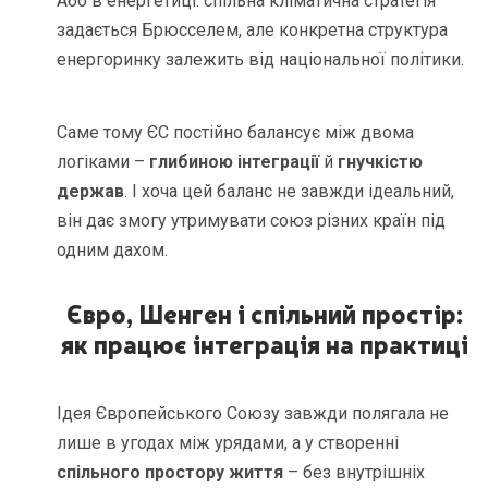
Або в енергетиці: спільна кліматична стратегія
задається Брюсселем, але конкретна структура
енергоринку залежить від національної політики.
Саме тому ЄС постійно балансує між двома
логіками –
глибиною інтеграції
й
гнучкістю
держав
. І хоча цей баланс не завжди ідеальний,
він дає змогу утримувати союз різних країн під
одним дахом.
Євро, Шенген і спільний простір:
як працює інтеграція на практиці
Ідея Європейського Союзу завжди полягала не
лише в угодах між урядами, а у створенні
спільного простору життя
– без внутрішніх