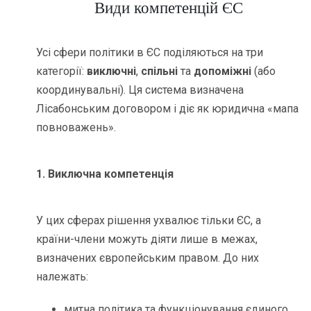
Види компетенцій ЄС
Усі сфери політики в ЄС поділяються на три
категорії:
виключні
,
спільні
та
допоміжні
(або
координувальні). Ця система визначена
Лісабонським договором і діє як юридична «мапа
повноважень».
1. Виключна компетенція
У цих сферах рішення ухвалює тільки ЄС, а
країни-члени можуть діяти лише в межах,
визначених європейським правом. До них
належать:
митна політика та функціонування єдиного