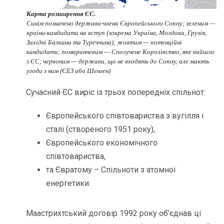
Карта розширення ЄС.
Синім позначено держави-члени Європейського Союзу; зеленим —
країни-кандидати на вступ (зокрема Україна, Молдова, Грузія,
Західні Балкани та Туреччина); жовтим — потенційні
кандидати; помаранчевим — Сполучене Королівство, яке вийшло
з ЄС; червоним — держави, що не входять до Союзу, але мають
угоди з ним (ЄЕЗ або Шенген)
Сучасний ЄС виріс із трьох попередніх спільнот:
Європейського співтовариства з вугілля і
сталі (створеного 1951 року),
Європейського економічного
співтовариства,
та Євратому – Спільноти з атомної
енергетики.
Маастрихтський договір 1992 року об’єднав ці