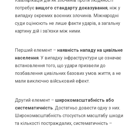
Кваліфікація дій як злочинів проти людяності
потребує
вищого стандарту доказування
, ніж у
випадку окремих воєнних злочинів. Міжнародні
суди оцінюють не лише факти ударів, а загальну
картину дій і зв’язки між ними.
Перший елемент –
наявність нападу на цивільне
населення
. У випадку інфраструктури це означає
встановлення того, що удари призвели до
позбавлення цивільних базових умов життя, а не
мали виключно військовий ефект.
Другий елемент –
широкомасштабність або
систематичність
. Достатньо довести одну з них.
Широкомасштабність стосується масштабу шкоди
та кількості постраждалих, систематичність –