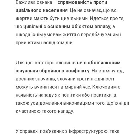
Важлива ознака –
спрямованість проти
цивільного населення
. Це не означає, що всі
жертви мають бути цивільними. Йдеться про те,
що
цивільні є основним об’єктом впливу
, а
шкода їхнім умовам життя є передбачуваним і
прийнятим наслідком дій.
Для цієї категорії злочинів
не є обов’язковим
існування збройного конфлікту
. На відміну від
воєнних злочинів, злочини проти людяності
можуть вчинятися і в мирний час. Ключовим є
наявність нападу як політики або практики, а
також усвідомлення виконавцями того, що їхні дії
є частиною такого нападу.
У справах, пов’язаних з інфраструктурою, така