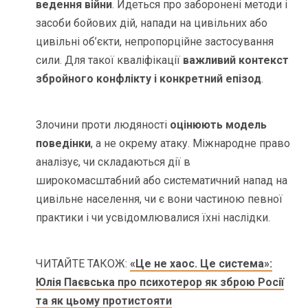
ведення війни
. Йдеться про заборонені методи і
засоби бойових дій, напади на цивільних або
цивільні об’єкти, непропорційне застосування
сили. Для такої кваліфікації
важливий контекст
збройного конфлікту і конкретний епізод
.
Злочини проти людяності
оцінюють модель
поведінки
, а не окрему атаку. Міжнародне право
аналізує, чи складаються дії в
широкомасштабний або систематичний напад на
цивільне населення, чи є вони частиною певної
практики і чи усвідомлювалися їхні наслідки.
ЧИТАЙТЕ ТАКОЖ:
«Це не хаос. Це система»:
Юлія Паєвська про психотерор як зброю Росії
та як цьому протистояти