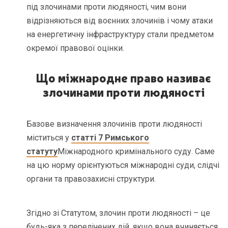
під злочинами проти людяності, чим вони
відрізняються від воєнних злочинів і чому атаки
на енергетичну інфраструктуру стали предметом
окремої правової оцінки.
Що міжнародне право називає
злочинами проти людяності
Базове визначення злочинів проти людяності
міститься у
статті 7 Римського
статуту
Міжнародного кримінального суду. Саме
на цю норму орієнтуються міжнародні суди, слідчі
органи та правозахисні структури.
Згідно зі Статутом, злочин проти людяності – це
будь-яка з перелічених дій, якщо вона вчиняється