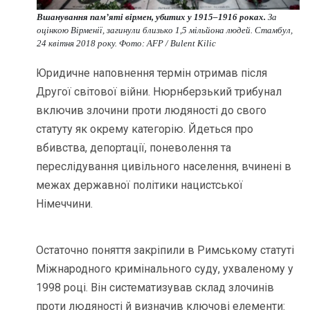
Вшанування пам’яті вірмен, убитих у 1915–1916 роках.
За
оцінкою Вірменії, загинули близько 1,5 мільйона людей. Стамбул,
24 квітня 2018 року. Фото: AFP / Bulent Kilic
Юридичне наповнення термін отримав після
Другої світової війни. Нюрнберзький трибунал
включив злочини проти людяності до свого
статуту як окрему категорію. Йдеться про
вбивства, депортації, поневолення та
переслідування цивільного населення, вчинені в
межах державної політики нацистської
Німеччини.
Остаточно поняття закріпили в Римському статуті
Міжнародного кримінального суду, ухваленому у
1998 році. Він систематизував склад злочинів
проти людяності й визначив ключові елементи: