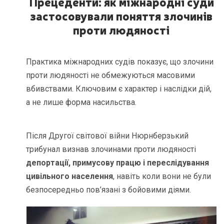
Прецеденти: як міжнародні суди
застосовували поняття злочинів
проти людяності
Практика міжнародних судів показує, що злочини
проти людяності не обмежуються масовими
вбивствами. Ключовим є характер і наслідки дій,
а не лише форма насильства.
Після Другої світової війни Нюрнберзький
трибунал визнав злочинами проти людяності
депортації, примусову працю і переслідування
цивільного населення
, навіть коли вони не були
безпосередньо пов’язані з бойовими діями.