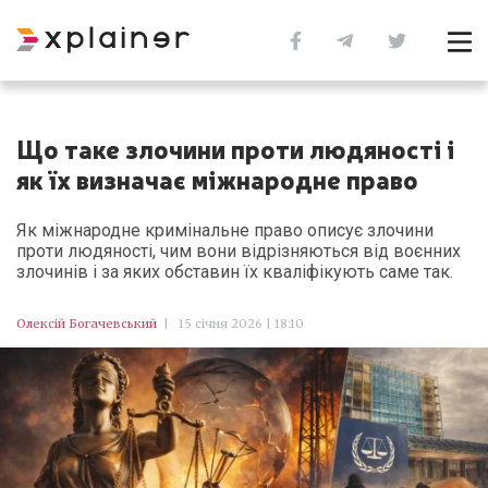
Що таке злочини проти людяності і
як їх визначає міжнародне право
Як міжнародне кримінальне право описує злочини
проти людяності, чим вони відрізняються від воєнних
злочинів і за яких обставин їх кваліфікують саме так.
Олексій Богачевський
|
15 січня 2026 | 18:10