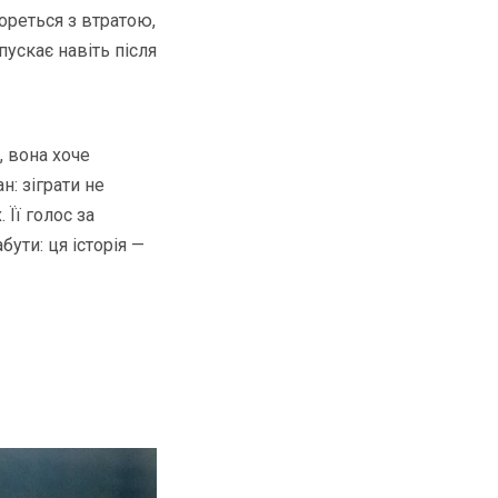
ореться з втратою,
пускає навіть після
, вона хоче
н: зіграти не
Її голос за
ути: ця історія —