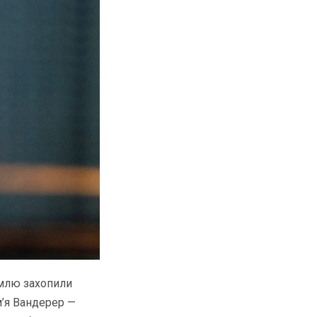
емлю захопили
м’я Вандерер —