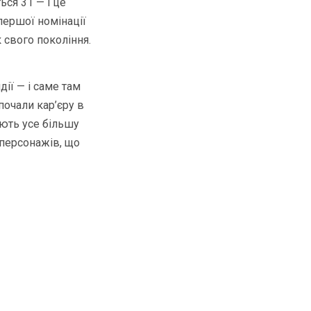
ься 31 — і це
першої номінації
 свого покоління.
ії — і саме там
 почали кар’єру в
ують усе більшу
 персонажів, що