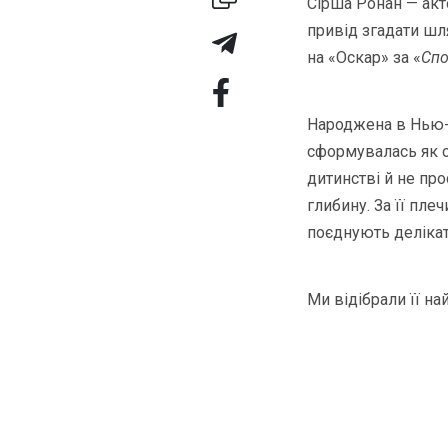
Сірша Ронан — акто
привід згадати шля
на «Оскар» за «
Спо
Народжена в Нью-Йо
сформувалась як ос
дитинстві й не пр
глибину. За її пле
поєднують делікат
Ми відібрали її на