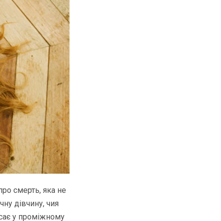
про смерть, яка не
чну дівчину, чия
исає у проміжному