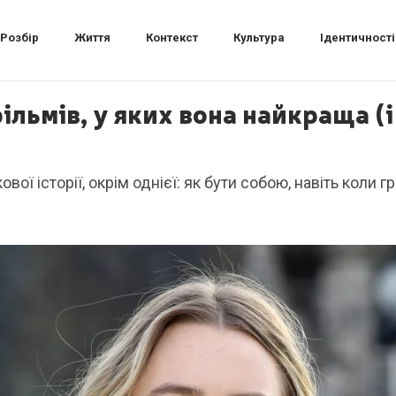
Розбір
Життя
Контекст
Культура
Ідентичності
ільмів, у яких вона найкраща (і
вої історії, окрім однієї: як бути собою, навіть коли г