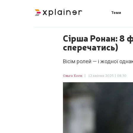
Теми
Сірша Ронан: 8 ф
сперечатись)
Вісім ролей — і жодної однако
Ольга Коен
|
12 квітня 2025 | 08:30