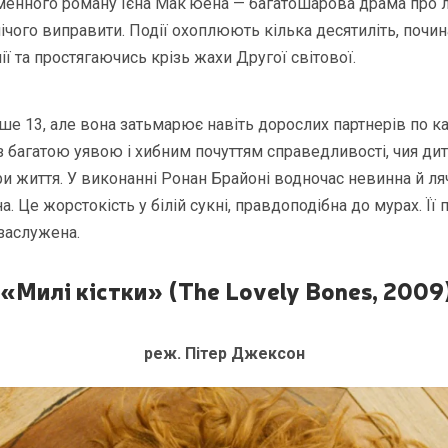
менного роману Ієна Макʼюена — багатошарова драма про 
нічого виправити. Події охоплюють кілька десятиліть, почи
ї та простягаючись крізь жахи Другої світової.
ше 13, але вона затьмарює навіть дорослих партнерів по кад
 з багатою уявою і хибним почуттям справедливості, чия ди
 життя. У виконанні Ронан Брайоні водночас невинна й лячн
. Це жорстокість у білій сукні, правдоподібна до мурах. Її
заслужена.
«Милі кістки» (The Lovely Bones, 2009
реж. Пітер Джексон