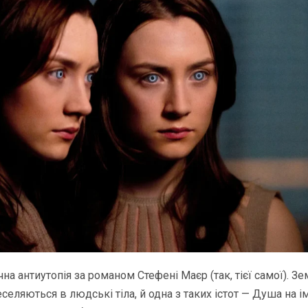
на антиутопія за романом Стефені Маєр (так, тієї самої). З
еселяються в людські тіла, й одна з таких істот — Душа на і