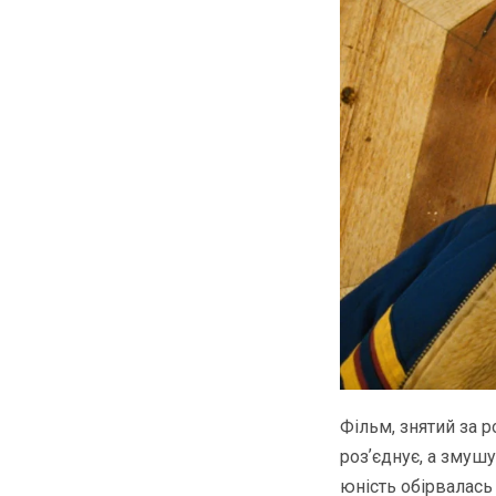
Фільм, знятий за 
розʼєднує, а змуш
юність обірвалась 