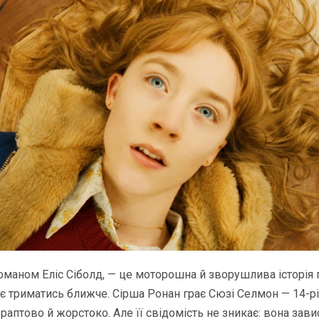
романом Еліс Сіболд, — це моторошна й зворушлива історія 
ує триматись ближче. Сірша Ронан грає Сюзі Селмон — 14-рі
раптово й жорстоко. Але її свідомість не зникає: вона зав