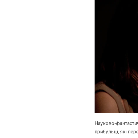
Науково-фантастич
прибульці, які пер