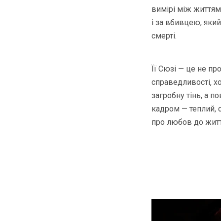
вимірі між життям
і за вбивцею, який
смерті.
Її Сюзі — це не пр
справедливості, хо
загробну тінь, а п
кадром — теплий, 
про любов до житт