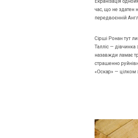
Екранізація одной
час, що не здатен 
передвоєнній Англі
Сірші Ронан тут ли
Талліс — дівчинка
назавжди ламає три
страшенно руйнівна
«Оскар» — цілком 