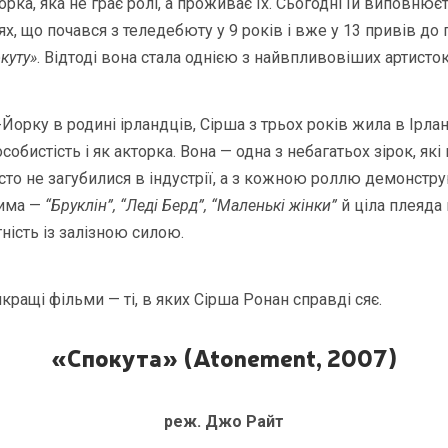
рка, яка не грає ролі, а проживає їх. Сьогодні їй виповнюєт
х, що почався з теледебюту у 9 років і вже у 13 привів до 
куту»
. Відтоді вона стала однією з найвпливовіших артисток
рку в родині ірландців, Сірша з трьох років жила в Ірланд
обистість і як акторка. Вона — одна з небагатьох зірок, які
осто не загубилися в індустрії, а з кожною роллю демонстр
чима —
“Бруклін”, “Леді Берд”, “Маленькі жінки”
й ціла плеяда
ність із залізною силою.
йкращі фільми — ті, в яких Сірша Ронан справді сяє.
«Спокута» (Atonement, 2007)
реж. Джо Райт