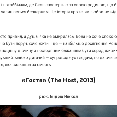
 і потойбіччям, де Сюзі спостерігає за своєю родиною, що б
 залишається безкарним. Це історія про те, як любов не від
осто привид, а душа, яка не змирилась. Вона не хоче спокою
че бути поруч, хоче жити. І це — найбільше досягнення Рона
овноцінну дівчину з нестерпним бажанням бути серед живих. 
сумний, майже дитячий — супроводжує глядача, не даючи заб
я, яка сильніша за смерть.
«Гостя» (The Host, 2013)
реж. Ендрю Ніккол