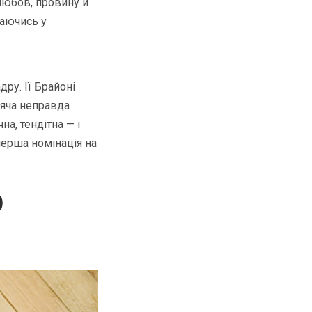
любов, провину й
наючись у
ру. Її Брайоні
тяча неправда
а, тендітна — і
 перша номінація на
)