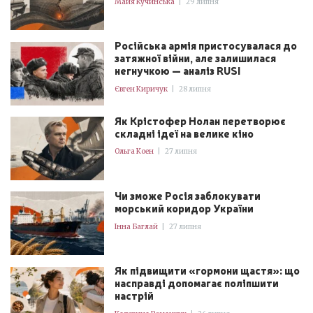
Майя Кучинська
|
29 липня
Російська армія пристосувалася до
затяжної війни, але залишилася
негнучкою — аналіз RUSI
Євген Киричук
|
28 липня
Як Крістофер Нолан перетворює
складні ідеї на велике кіно
Ольга Коен
|
27 липня
Чи зможе Росія заблокувати
морський коридор України
Інна Баглай
|
27 липня
Як підвищити «гормони щастя»: що
насправді допомагає поліпшити
настрій