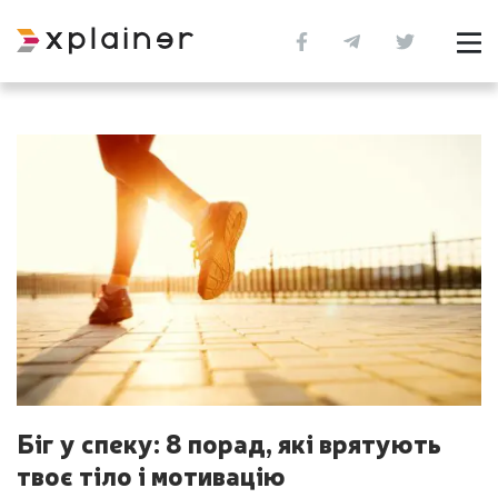
Біг у спеку: 8 порад, які врятують
твоє тіло і мотивацію