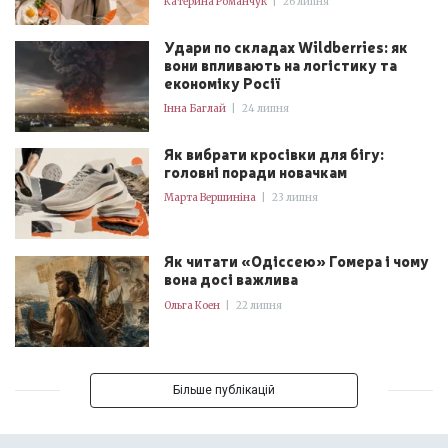
Катерина Романчук
|
26 липня
Удари по складах Wildberries: як
вони впливають на логістику та
економіку Росії
Інна Баглай
|
24 липня
Як вибрати кросівки для бігу:
головні поради новачкам
Марта Вершиніна
|
23 липня
Як читати «Одіссею» Гомера і чому
вона досі важлива
Ольга Коен
|
22 липня
Більше публікацій