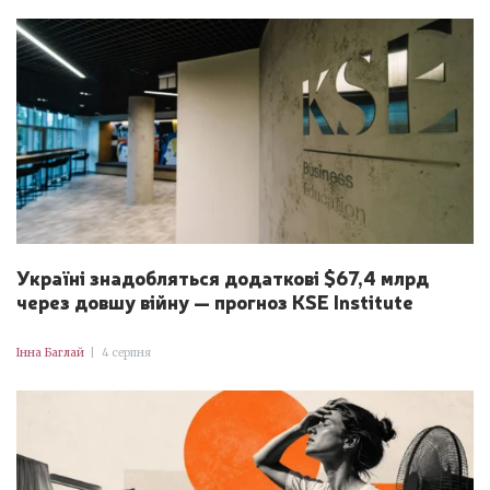
Україні знадобляться додаткові $67,4 млрд
через довшу війну — прогноз KSE Institute
Інна Баглай
|
4 серпня