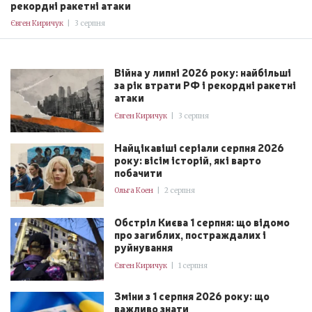
рекордні ракетні атаки
Євген Киричук
|
3 серпня
Війна у липні 2026 року: найбільші
за рік втрати РФ і рекордні ракетні
атаки
Євген Киричук
|
3 серпня
Найцікавіші серіали серпня 2026
року: вісім історій, які варто
побачити
Ольга Коен
|
2 серпня
Обстріл Києва 1 серпня: що відомо
про загиблих, постраждалих і
руйнування
Євген Киричук
|
1 серпня
Зміни з 1 серпня 2026 року: що
важливо знати