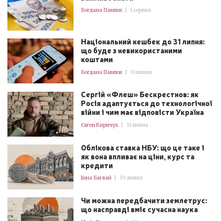
Богдана Павлюк
|
1 серпня
Національний кешбек до 31 липня:
що буде з невикористаними
коштами
Богдана Павлюк
|
31 липня
Сергій «Флеш» Бескрестнов: як
Росія адаптується до технологічної
війни і чим має відповісти Україна
Євген Киричук
|
31 липня
Облікова ставка НБУ: що це таке і
як вона впливає на ціни, курс та
кредити
Інна Баглай
|
30 липня
Чи можна передбачити землетрус:
що насправді вміє сучасна наука