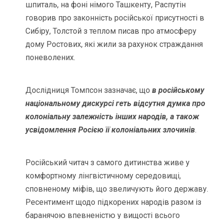
шпиталь, на фоні німого Ташкенту, Распутін
говорив про законність російської присутності в
Сибіру, Толстой з теплом писав про атмосферу
дому Ростових, які жили за рахунок страждання
поневолених.
Дослідниця Томпсон зазначає, що
в російському
національному дискурсі геть відсутня думка про
колоніальну залежність інших народів, а також
усвідомлення Росією її колоніальних злочинів
.
Російський читач з самого дитинства живе у
комфортному лінгвістичному середовищі,
сповненому міфів, що звеличують його державу.
Ресентимент щодо підкорених народів разом із
баранячою впевненістю у вищості всього