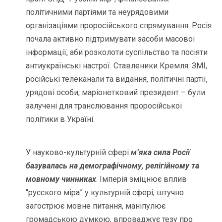
політичними партіями та неурядовими
організаціями проросійського спрямування. Росія
почала активно підтримувати засоби масової
інформації, аби розколоти суспільство та посіяти
антиукраїнські настрої. Ставленики Кремля: ЗМІ,
російські телеканали та видання, політичні партії,
урядові особи, маріонетковий президент – були
залучені для транслювання проросійської
політики в Україні.
У науково-культурній сфері
м’яка сила Росії
базувалась на демографічному, релігійному та
мовному чинниках
. Імперія зміцнює вплив
“русского міра” у культурній сфері, штучно
загострює мовне питання, маніпулює
громадською думкою, впроваджує тезу про