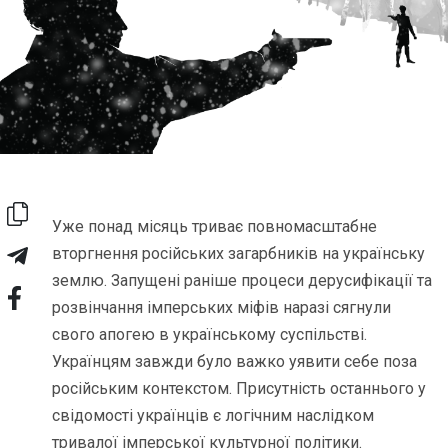
Уже понад місяць триває повномаcштабне
вторгнення російських загарбників на українську
землю. Запущені раніше процеси дерусифікації та
розвінчання імперських міфів наразі сягнули
свого апогею в українському суспільстві.
Українцям завжди було важко уявити себе поза
російським контекстом. Присутність останнього у
свідомості українців є логічним наслідком
тривалої імперської культурної політики.