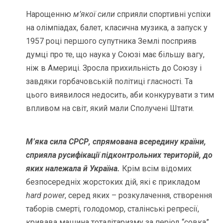
Нарощенню
м’якої сили
сприяли спортивні успіхи
на олімпіадах, балет, класична музика, а запуск у
1957 році першого супутника Землі посприяв
думці про те, що наука у Союзі має більшу вагу,
ніж в Америці. Зросла прихильність до Союзу і
завдяки горбачовській політиці гласності. Та
цього виявилося недосить, аби конкурувати з тим
впливом на світ, який мали Сполучені Штати.
М’яка сила СРСР, спрямована всередину країни,
сприяла русифікації підконтрольних територій, до
яких належала й Україна.
Крім всім відомих
безпосередніх жорстоких дій, які є прикладом
hard power
, серед яких – розкулачення, створення
таборів смерті, голодомор, сталінські репресії,
кривава машина тоталітаризму за період “совка”