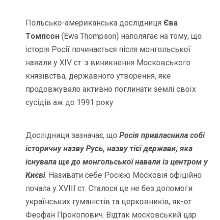
Польсько-американська дослідниця
Єва
Томпсон
(Ewa Thompson) наполягає на тому, що
історія Росії починається після монгольської
навали у XIV ст. з виникнення Московського
князівства, державного утворення, яке
продовжувало активно поглинати землі своїх
сусідів аж до 1991 року.
Дослідниця зазначає, що
Росія привласнила собі
історичну назву Русь, назву тієї держави, яка
існувала ще до монгольської навали із центром у
Києві
. Називати себе Росією Московія офіційно
почала у XVІІІ ст. Сталося це не без допомоги
українських гуманістів та церковників, як-от
Феофан Прокопович. Відтак московський цар