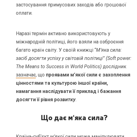
застосування примусових заходів або грошової
оплати.
Наразі термін активно використовують у
міжнародній політиці, його взяли на озброєння
багато країн світу. У своїй книжці “
М’яка сила:
засіб досягти успіху у світовій політиці” (Soft power:
The Means to Success in World Politics)
дослідник
зазначає
, що
проявами м’якої сили є захоплення
цінностями та культурою іншої країни,
намагання наслідувати її приклад і бажання
досягти її рівня ро
звитку
.
Що дає м
‘
яка сила?
Країна-суб’єкт
м’якої сили
може маніпулювати