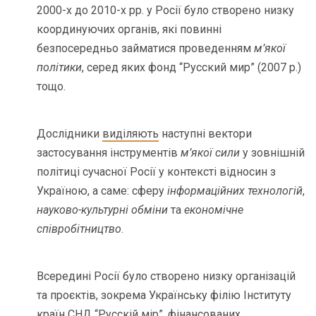
2000-х до 2010-х рр. у Росії було створено низку
координуючих органів, які повинні
безпосередньо займатися проведенням
м’якої
політики
, серед яких фонд “Русский мир” (2007 р.)
тощо.
Дослідники
виділяють
наступні вектори
застосування інструментів
м’якої сили
у зовнішній
політиці сучасної Росії у контексті відносин з
Україною, а саме: сферу
інформаційних технологій
,
науково-культурні обміни
та
економічне
співробітництво
.
Всередині Росії було створено низку організацій
та проєктів, зокрема Українську філію Інституту
країн СНД “Русскій мір”, фінансованих