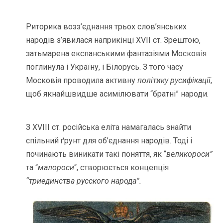
Риторика возз’єднання трьох слов’янських
народів з’явилася наприкінці XVІІ ст. Зрештою,
затьмарена експанськими фантазіями Московія
поглинула і Україну, і Білорусь. З того часу
Московія проводила активну
політику русифікації
,
щоб якнайшвидше асимілювати “братні” народи.
З XVІІІ ст. російська еліта намагалась знайти
спільний ґрунт для об’єднання народів. Тоді і
починають виникати такі поняття, як “
великороси”
та “
малороси
“, створюється концепція
“триединства русского народа”.