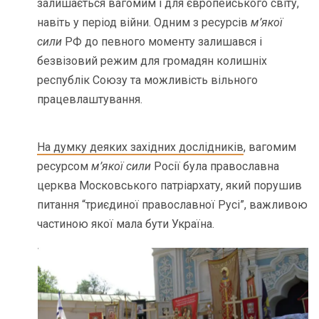
залишається вагомим і для європейського світу,
навіть у період війни. Одним з ресурсів
м’якої
сили
РФ до певного моменту залишався і
безвізовий режим для громадян колишніх
республік Союзу та можливість вільного
працевлаштування.
На думку деяких західних дослідників
, вагомим
ресурсом
м’якої сили
Росії була православна
церква Московського патріархату, який порушив
питання “триєдиної православної Русі”, важливою
частиною якої мала бути Україна.