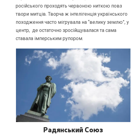
російського проходять червоною ниткою повз
твори митців. Творча ж інтелігенція українського
походження часто мігрувала на “велику землю”, у
центр, де остаточно зросійщувалася та сама
ставала імперським рупором.
Радянський Союз