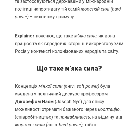
та застосовуються державами у міжнародній
політиці напротивагу тій самій
жорсткій силі (hard
power)
– силовому примусу.
Explainer
пояснює, що таке
м’яка сила
, як вона
працює та як впродовж історії її використовувала
Росія у контексті колонізованих народів та світу.
Що таке м’яка сила?
Концепція
м’якої сили (
англ.
soft power)
була
уведена у політичний дискурс професором
Джозефом Наєм
(Joseph Nye) для опису
можливості отримати бажаного через
кооптацію
,
(співробітництво) та
привабливість
, на відміну від
жорсткої сили (
англ.
hard power)
, тобто