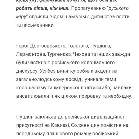
робить ліпше, ніж інші.
Пропагуванню “
руського
міру
” сприяли відомі нам усім з дитинства поети
та письменники.
Герої Достоєвського, Толстого, Пушкіна,
Лєрмонтова, Тургенєва, Чехова та інших завжди
були частиною російського колоніального
дискурсу. Усі без винятку робили акцент на
загальнолюдському досвіді, уникали теми
колоніалізму та імперської політики або, навпаки,
висвітлювали її як цілком природну та необхідну.
Пушкін закликав до російської цивілізаційної
присутності на Кавказі, Солженіцин помістив на
передньому плані свого роману російський