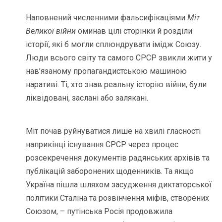
Наповнений численними фальсифікаціями
Міт
Великої війни
оминав цілі сторінки й розділи
історії, які б могли сплюндрувати імідж Союзу.
Люди всього світу та самого СРСР звикли жити у
нав’язаному пропагандистською машиною
наративі. Ті, хто знав реальну історію війни, були
ліквідовані, заслані або залякані.
Міт почав руйнуватися лише на хвилі гласності
наприкінці існування СРСР через процес
розсекречення документів радянських архівів та
публікацій заборонених щоденників. Та якщо
Україна пішла шляхом засудження диктаторської
політики Сталіна та розвінчення міфів, створених
Союзом, – путінська Росія продовжила