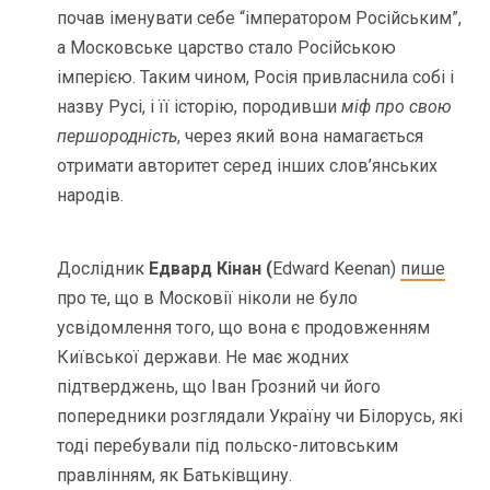
почав іменувати себе “імператором Російським”,
а Московське царство стало Російською
імперією. Таким чином, Росія привласнила собі і
назву Русі, і її історію, породивши
міф про свою
першородність
, через який вона намагається
отримати авторитет серед інших слов’янських
народів.
Дослідник
Едвард Кінан (
Edward Keenan)
пише
про те, що в Московії ніколи не було
усвідомлення того, що вона є продовженням
Київської держави. Не має жодних
підтверджень, що Іван Грозний чи його
попередники розглядали Україну чи Білорусь, які
тоді перебували під польско-литовським
правлінням, як Батьківщину.