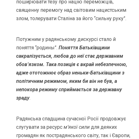
поширювати тезу про націю переможців,
священну перемогу над світовим нацистським
злом, толерувати Сталіна за його “сильну руку”.
Потужним у радянському дискурсі стало й
поняття “родины”.
Поняття Батьківщини
сакралізується, любов до неї стає державним
обов’язком. Така позиція є вкрай небезпечною,
адже ототожнює образ неньки-Батьківщини з
політичним режимом, яким би він не був, а
непокора режиму сприймається за державну
зраду
.
Радянська спадщина сучасної Росії продовжує
слугувати за ресурс
м’якої сили
для деяких
громадян як пострадянського світу, так і Європи,