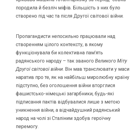
породила й безліч міфів. Більшість з них було
створено під час та після Другої світової війни.
Пропагандисти непосильно працювали над
створенням цілого контексту, в якому
функціонувала би колективна пам’ять
радянського народу – так званого
Великого Міту
Другої світової війни
. Він мав транслювати у маси
наратив про те, як на найбільш миролюбну країну
підступно, без оголошення війни вторглися
фашистсько-німецькі загарбники, будь-які
підписання пактів відбувалися лише з метою
уникнення війни, а відчайдушний радянський
народ на чолі зі Сталіним здобув героїчну
перемогу.