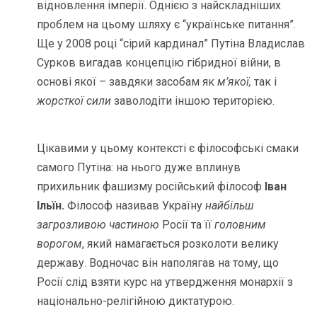
відновлення імперії. Однією з найскладніших
проблем на цьому шляху є “українське питання”.
Ще у 2008 році “сірий кардинал” Путіна Владислав
Сурков вигадав концепцію гібридної війни, в
основі якої – завдяки засобам як
м’якої,
так і
жорсткої сили
заволодіти іншою територією.
Цікавими у цьому контексті є філософські смаки
самого Путіна: на нього дуже вплинув
прихильник фашизму російський філософ
Іван
Ільїн.
Філософ називав Україну
найбільш
загрозливою частиною
Росії та її
головним
ворогом
, який намагається розколоти велику
державу. Водночас він наполягав на тому, що
Росії слід взяти курс на утвердження монархії з
національно-релігійною диктатурою.