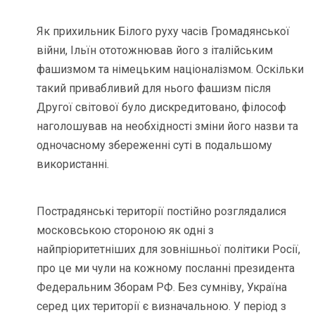
Як прихильник Білого руху часів Громадянської
війни, Ільїн ототожнював його з італійським
фашизмом та німецьким націоналізмом. Оскільки
такий привабливий для нього фашизм після
Другої світової було дискредитовано, філософ
наголошував на необхідності зміни його назви та
одночасному збереженні суті в подальшому
використанні.
Пострадянські території постійно розглядалися
московською стороною як одні з
найпріоритетніших для зовнішньої політики Росії,
про це ми чули на кожному посланні президента
Федеральним Зборам РФ. Без сумніву, Україна
серед цих території є визначальною. У період з