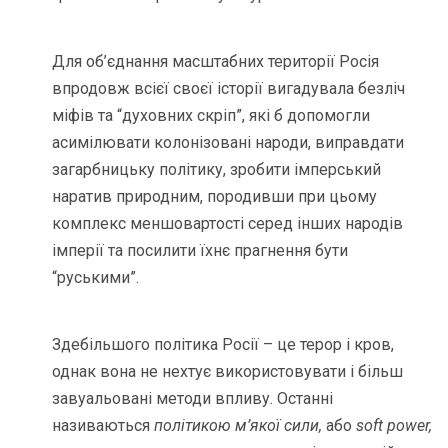
Для об’єднання масштабних території Росія
впродовж всієї своєї історії вигадувала безліч
міфів та “духовних скріп”, які б допомогли
асимілювати колонізовані народи, виправдати
загарбницьку політику, зробити імперський
наратив природним, породивши при цьому
комплекс меншовартості серед інших народів
імперії та посилити їхнє прагнення бути
“руськими”.
Здебільшого політика Росії – це терор і кров,
однак вона не нехтує використовувати і більш
завуальовані методи впливу. Останні
називаються
політикою м’якої сили,
або
soft power,