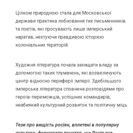
Цілком природною стала для Московської
держави практика лобіювання тих письменників
та поетів, які просувають лише імперський
наратив, нехтуючи правдивою історією
колоніальних територій.
Художня література почала захищати владу за
допомогою таких тлумачень, які возвеличують
центр відносно периферії імперії. Здебільшого
імперська література сповнена розповідями про
героїв-переможців, успішних командирів,
неабиякий культурний розвиток та політичну міць.
Тези про вищість росіян, вплетені в популярну
культуру, формували почуття, що Росія все