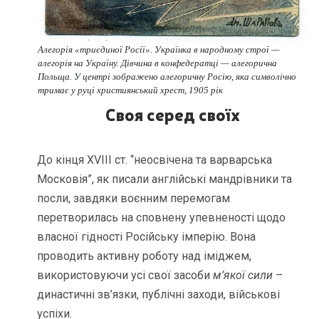
Алегорія «триєдиної Росії». Українка в народному строї —
алегорія на Україну. Дівчина в конфедератці — алегорична
Польща. У центрі зображено алегоричну Росію, яка символічно
тримає у руці християнський хрест
,
1905 рік
Своя серед своїх
До кінця XVІІІ ст. “неосвічена та варварська
Московія”, як писали англійські мандрівники та
посли, завдяки воєнним перемогам
перетворилась на сповнену упевненості щодо
власної гідності Російську імперію. Вона
проводить активну роботу над іміджем,
використовуючи усі свої засоби
м’якої сили
–
династичні зв’язки, публічні заходи, військові
успіхи.